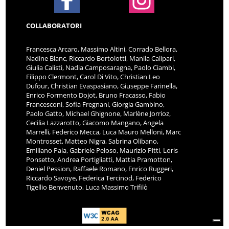
COLLABORATORI
Francesca Arcaro, Massimo Altini, Corrado Bellora,
Nadine Blanc, Riccardo Bortolotti, Manila Calipari,
Giulia Calisti, Nadia Camposaragna, Paolo Ciambi,
Filippo Clermont, Carol Di Vito, Christian Leo
Dufour, Christian Evaspasiano, Giuseppe Farinella,
Enrico Formento Dojot, Bruno Fracasso, Fabio
Francesconi, Sofia Fregnani, Giorgia Gambino,
Paolo Gatto, Michael Ghignone, Marlène Jorrioz,
Cecilia Lazzarotto, Giacomo Mangano, Angela
Marrelli, Federico Mecca, Luca Mauro Melloni, Marc
Montrosset, Matteo Nigra, Sabrina Olibano,
Emiliano Pala, Gabriele Peloso, Maurizio Pitti, Loris
Ponsetto, Andrea Portigliatti, Mattia Pramotton,
Deniel Pession, Raffaele Romano, Enrico Ruggeri,
Riccardo Savoye, Federica Tercinod, Federico
Tigellio Benvenuto, Luca Massimo Trifilò