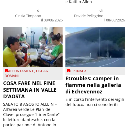
e Kaitlin Allen
di
di
Cinzia Timpano
Davide Pellegrino
il 08/08/2026
il 08/08/2026
APPUNTAMENTI
,
OGGI &
CRONACA
DOMANI
Etroubles: camper in
COSA FARE NEL FINE
fiamme nella galleria
SETTIMANA IN VALLE
di Echevennoz
D’AOSTA
E in corso l'intervento dei vigili
SABATO 8 AGOSTO ALLEIN –
del fuoco, non ci sono feriti
All’area verde Le Plan-de-
Clavel prosegue “ItinerDante”,
le letture dantesche, con la
partecipazione di Antonello