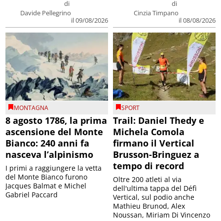
di
di
Davide Pellegrino
Cinzia Timpano
il 09/08/2026
il 08/08/2026
MONTAGNA
SPORT
8 agosto 1786, la prima
Trail: Daniel Thedy e
ascensione del Monte
Michela Comola
Bianco: 240 anni fa
firmano il Vertical
nasceva l’alpinismo
Brusson-Bringuez a
tempo di record
I primi a raggiungere la vetta
del Monte Bianco furono
Oltre 200 atleti al via
Jacques Balmat e Michel
dell'ultima tappa del Défì
Gabriel Paccard
Vertical, sul podio anche
Mathieu Brunod, Alex
Noussan, Miriam Di Vincenzo