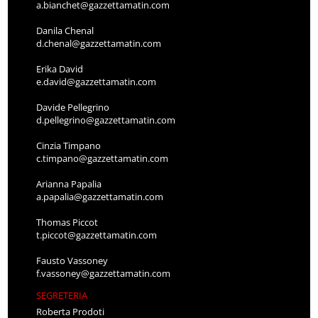
a.bianchet@gazzettamatin.com
Danila Chenal
d.chenal@gazzettamatin.com
Erika David
e.david@gazzettamatin.com
Davide Pellegrino
d.pellegrino@gazzettamatin.com
Cinzia Timpano
c.timpano@gazzettamatin.com
Arianna Papalia
a.papalia@gazzettamatin.com
Thomas Piccot
t.piccot@gazzettamatin.com
Fausto Vassoney
f.vassoney@gazzettamatin.com
SEGRETERIA
Roberta Prodoti