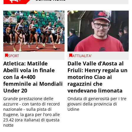
SPORT
ATTUALITA'
Atletica: Matilde
Dalle Valle d’Aosta al
Abelli vola in finale
Friuli: Henry regala un
con la 4×400
motorino Ciao ai
femminile ai Mondiali
ragazzini che
Under 20
vendevano limonata
Grande prestazione delle
Ondata di generosità per i tre
azzurre - con tanto di record
giovani della provincia di
nazionale - sulla pista di
Udine
Eugene, la gara per l'oro alle
23.42 (ora italiana) di questa
notte