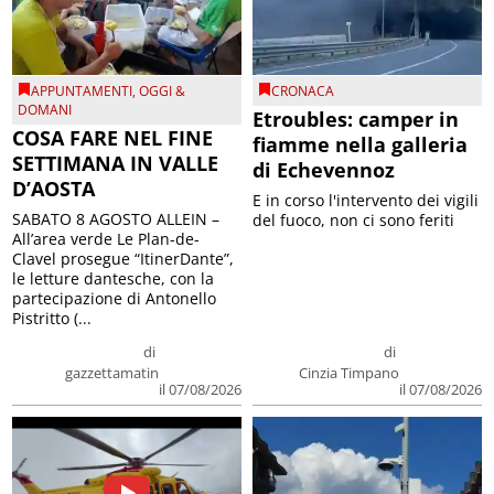
APPUNTAMENTI
,
OGGI &
CRONACA
DOMANI
Etroubles: camper in
COSA FARE NEL FINE
fiamme nella galleria
SETTIMANA IN VALLE
di Echevennoz
D’AOSTA
E in corso l'intervento dei vigili
SABATO 8 AGOSTO ALLEIN –
del fuoco, non ci sono feriti
All’area verde Le Plan-de-
Clavel prosegue “ItinerDante”,
le letture dantesche, con la
partecipazione di Antonello
Pistritto (...
di
di
gazzettamatin
Cinzia Timpano
il 07/08/2026
il 07/08/2026