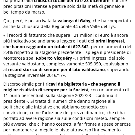
ha portato alla
chiusura totale del 10 e 23 dicembre
, nonché
precipitazioni intense a partire solo dalla metà di gennaio e
bel tempo da marzo.
Qui, però, è poi arrivata la
valanga di Gaby
, che ha comportato
anche la chiusura della Regionale 44 della Valle del Lys.
«Il record di fatturato che supera i 21 milioni di euro è ancora
più indicativo se andiamo a leggere i dati dei
primi ingressi,
che hanno raggiunto un totale di 627.542
, per un aumento del
2,4% rispetto alla stagione precedente – spiega il presidente di
Monterosa spa,
Roberto Vicquéry
-. I primi ingressi del solo
versante valdostano, complessivamente 505.950, equivalgono
al
record storico di sempre per il lato valdostano
, superando
la stagione invernale 2016/17».
Discorso simile per i
ricavi da biglietteria «che segnano il
miglior risultato di sempre per la Società
, con un aumento di
11 punti percentuali sulla stagione 2022/23 – continua il
presidente -. Si tratta di numeri che danno ragione alle
politiche e alle iniziative che abbiamo condotto con
convinzione, come l’adozione del prezzo dinamico, che ci ha
portato ad avere ragione sia sulle condizioni meteo, sempre
più avverse, che ci hanno costretti a far fronte a spese onerose
per mantenere al meglio le piste attraverso l’innevamento