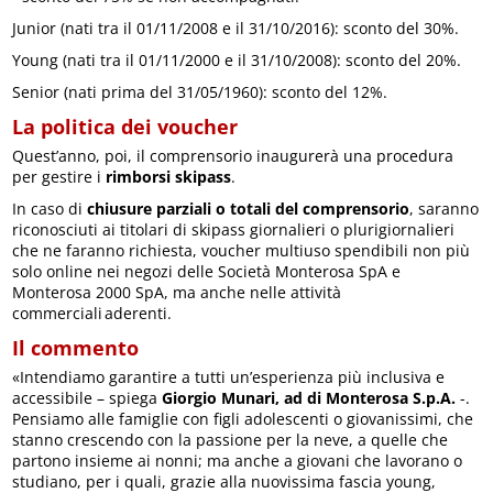
Junior (nati tra il 01/11/2008 e il 31/10/2016): sconto del 30%.
Young (nati tra il 01/11/2000 e il 31/10/2008): sconto del 20%.
Senior (nati prima del 31/05/1960): sconto del 12%.
La politica dei voucher
Quest’anno, poi, il comprensorio inaugurerà una procedura
per gestire i
rimborsi skipass
.
In caso di
chiusure parziali o totali del comprensorio
, saranno
riconosciuti ai titolari di skipass giornalieri o plurigiornalieri
che ne faranno richiesta, voucher multiuso spendibili non più
solo online nei negozi delle Società Monterosa SpA e
Monterosa 2000 SpA, ma anche nelle attività
commerciali aderenti.
Il commento
«Intendiamo garantire a tutti un’esperienza più inclusiva e
accessibile – spiega
Giorgio Munari, ad di Monterosa S.p.A.
-.
Pensiamo alle famiglie con figli adolescenti o giovanissimi, che
stanno crescendo con la passione per la neve, a quelle che
partono insieme ai nonni; ma anche a giovani che lavorano o
studiano, per i quali, grazie alla nuovissima fascia young,