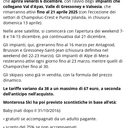
che
aprirà venerdì 6 dicembre
, con l’avvio degli
impianti che
collegano Val d’Ayas, Valle di Gressoney e Valsesia
, che
rimarranno attivi
fino al 21 aprile 2025
(con l’eccezione dei
settori di Champoluc-Crest e Punta Jolanda, in chiusura
domenica 13 aprile).
Nelle aree satellite, si comincerà con l’apertura dei weekend 7-
8 e 14-15 dicembre, poi continuativa dal 21 dicembre.
Gli impianti, qui, gireranno fino al 16 marzo per Antagnod,
Brusson e Gressoney-Saint-Jean (chiusura definitva nel
weekend del 22-23 marzo). Gli impianti di Alpe di Mera
resteranno attivi ogni giorno fino al 23 marzo, mentre quelli di
Champorcher fino al 30.
Gli skipass sono già in vendita, con la formula del prezzo
dinamico.
Le tariffe variano da 38 a un massimo di 67 euro, a seconda
dell’anticipo nell’acquisto.
Monterosa Ski ha poi previsto scontistiche in base all’età:
Baby (nati dopo il 31/10/2016):
• gratuiti se accompagnati da un adulto pagante.
• sconto del 75% se non accompagnati.