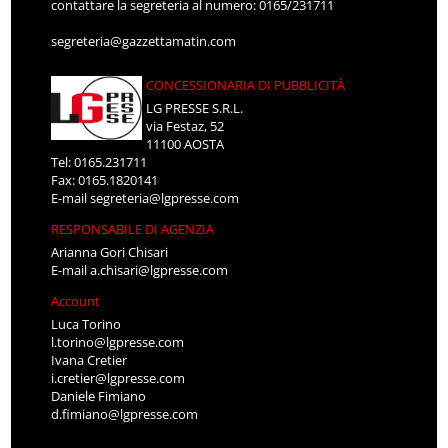
contattare la segreteria al numero: 0165/231711
segreteria@gazzettamatin.com
CONCESSIONARIA DI PUBBLICITÀ
LG PRESSE S.R.L.
via Festaz, 52
11100 AOSTA
Tel: 0165.231711
Fax: 0165.1820141
E-mail
segreteria@lgpresse.com
RESPONSABILE DI AGENZIA
Arianna Gori Chisari
E-mail
a.chisari@lgpresse.com
Account
Luca Torino
l.torino@lgpresse.com
Ivana Cretier
i.cretier@lgpresse.com
Daniele Fimiano
d.fimiano@lgpresse.com