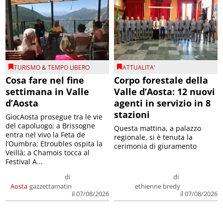
TURISMO & TEMPO LIBERO
ATTUALITA'
Cosa fare nel fine
Corpo forestale della
settimana in Valle
Valle d’Aosta: 12 nuovi
d’Aosta
agenti in servizio in 8
stazioni
GiocAosta prosegue tra le vie
del capoluogo; a Brissogne
Questa mattina, a palazzo
entra nel vivo la Feta de
regionale, si è tenuta la
l’Oumbra; Etroubles ospita la
cerimonia di giuramento
Veillà; a Chamois tocca al
Festival A...
di
di
Aosta
gazzettamatin
ethienne bredy
il 07/08/2026
il 07/08/2026