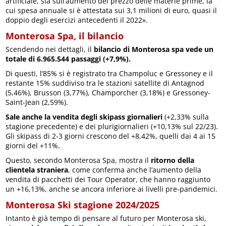
artificiale, sia sull’aumento del prezzo delle materie prime, la
cui spesa annuale si è attestata sui 3,1 milioni di euro, quasi il
doppio degli esercizi antecedenti il 2022».
Monterosa Spa, il bilancio
Scendendo nei dettagli, il
bilancio di Monterosa spa vede un
totale di 6.965.544 passaggi (+7,9%).
Di questi, l’85% si è registrato tra Champoluc e Gressoney e il
restante 15% suddiviso tra le stazioni satellite di Antagnod
(5,46%), Brusson (3,77%), Champorcher (3,18%) e Gressoney-
Saint-Jean (2,59%).
Sale anche la vendita degli skipass giornalieri
(+2,33% sulla
stagione precedente) e dei plurigiornalieri (+10,13% sul 22/23).
Gli skipass di 2-3 giorni crescono del +8,42%, quelli dai 4 ai 15
giorni del +11%.
Questo, secondo Monterosa Spa, mostra il
ritorno della
clientela straniera
, come conferma anche l’aumento della
vendita di pacchetti dei Tour Operator, che hanno raggiunto
un +16,13%, anche se ancora inferiore ai livelli pre-pandemici.
Monterosa Ski stagione 2024/2025
Intanto è già tempo di pensare al futuro per Monterosa ski,