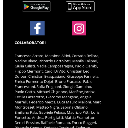
COLLABORATORI
Francesca Arcaro, Massimo Altini, Corrado Bellora,
Nadine Blanc, Riccardo Bortolotti, Manila Calipari,
Giulia Calisti, Nadia Camposaragna, Paolo Ciambi,
Filippo Clermont, Carol Di Vito, Christian Leo
Dufour, Christian Evaspasiano, Giuseppe Farinella,
Enrico Formento Dojot, Bruno Fracasso, Fabio
Francesconi, Sofia Fregnani, Giorgia Gambino,
Paolo Gatto, Michael Ghignone, Marlène Jorrioz,
Cecilia Lazzarotto, Giacomo Mangano, Angela
Marrelli, Federico Mecca, Luca Mauro Melloni, Marc
Montrosset, Matteo Nigra, Sabrina Olibano,
Emiliano Pala, Gabriele Peloso, Maurizio Pitti, Loris
Ponsetto, Andrea Portigliatti, Mattia Pramotton,
Deniel Pession, Raffaele Romano, Enrico Ruggeri,
Riccardo Savoye, Federica Tercinod, Federico