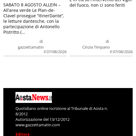
SABATO 8 AGOSTO ALLEIN –
del fuoco, non ci sono feriti
All’area verde Le Plan-de-
Clavel prosegue “ItinerDante”,
le letture dantesche, con la
partecipazione di Antonello
Pistritto (...
di
di
gazzettamatin
Cinzia Timpano
il 07/08/2026
il 07/08/2026
Quotidiano online Iscrizione al Tribunale di Aosta n.
8/2012
Autorizzazione del 13/12/2012
www.gazzettamatin.com
Editore