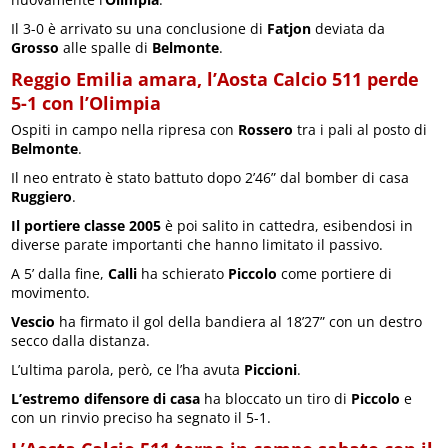
Il 3-0 è arrivato su una conclusione di
Fatjon
deviata da
Grosso
alle spalle di
Belmonte
.
Reggio Emilia amara, l’Aosta Calcio 511 perde
5-1 con l’Olimpia
Ospiti in campo nella ripresa con
Rossero
tra i pali al posto di
Belmonte
.
Il neo entrato è stato battuto dopo 2’46” dal bomber di casa
Ruggiero
.
Il portiere classe 2005
è poi salito in cattedra, esibendosi in
diverse parate importanti che hanno limitato il passivo.
A 5’ dalla fine,
Calli
ha schierato
Piccolo
come portiere di
movimento.
Vescio
ha firmato il gol della bandiera al 18’27” con un destro
secco dalla distanza.
L’ultima parola, però, ce l’ha avuta
Piccioni
.
L’estremo difensore di casa
ha bloccato un tiro di
Piccolo
e
con un rinvio preciso ha segnato il 5-1.