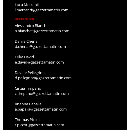
Luca Mercanti
l.mercanti@gazzettamatin.com
REDAZIONE
Alessandro Bianchet
a.bianchet@gazzettamatin.com
Danila Chenal
d.chenal@gazzettamatin.com
Erika David
e.david@gazzettamatin.com
Davide Pellegrino
d.pellegrino@gazzettamatin.com
Cinzia Timpano
c.timpano@gazzettamatin.com
Arianna Papalia
a.papalia@gazzettamatin.com
Thomas Piccot
t.piccot@gazzettamatin.com