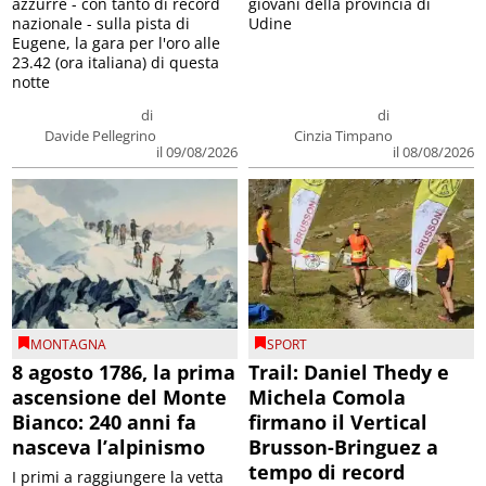
azzurre - con tanto di record
giovani della provincia di
nazionale - sulla pista di
Udine
Eugene, la gara per l'oro alle
23.42 (ora italiana) di questa
notte
di
di
Davide Pellegrino
Cinzia Timpano
il 09/08/2026
il 08/08/2026
MONTAGNA
SPORT
8 agosto 1786, la prima
Trail: Daniel Thedy e
ascensione del Monte
Michela Comola
Bianco: 240 anni fa
firmano il Vertical
nasceva l’alpinismo
Brusson-Bringuez a
tempo di record
I primi a raggiungere la vetta