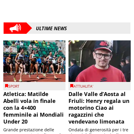
ULTIME NEWS
SPORT
ATTUALITA'
Atletica: Matilde
Dalle Valle d’Aosta al
Abelli vola in finale
Friuli: Henry regala un
con la 4×400
motorino Ciao ai
femminile ai Mondiali
ragazzini che
Under 20
vendevano limonata
Grande prestazione delle
Ondata di generosità per i tre