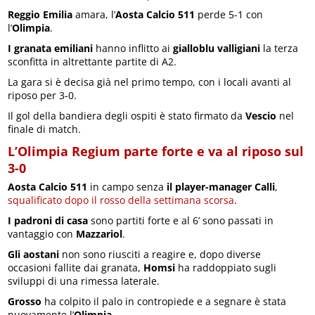
Reggio Emilia
amara, l’
Aosta Calcio 511
perde 5-1 con
l’
Olimpia
.
I granata emiliani
hanno inflitto ai
gialloblu valligiani
la terza
sconfitta in altrettante partite di A2.
La gara si è decisa già nel primo tempo, con i locali avanti al
riposo per 3-0.
Il gol della bandiera degli ospiti è stato firmato da
Vescio
nel
finale di match.
L’Olimpia Regium parte forte e va al riposo sul
3-0
Aosta Calcio 511
in campo senza
il player-manager Calli
,
squalificato dopo il rosso della settimana scorsa
.
I padroni di casa
sono partiti forte e al 6’ sono passati in
vantaggio con
Mazzariol
.
Gli aostani
non sono riusciti a reagire e, dopo diverse
occasioni fallite dai granata,
Homsi
ha raddoppiato sugli
sviluppi di una rimessa laterale.
Grosso
ha colpito il palo in contropiede e a segnare è stata
nuovamente l’
Olimpia
.