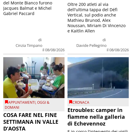
del Monte Bianco furono
Oltre 200 atleti al via
Jacques Balmat e Michel
dell'ultima tappa del Défì
Gabriel Paccard
Vertical, sul podio anche
Mathieu Brunod, Alex
Noussan, Miriam Di Vincenzo
e Kaitlin Allen
di
di
Cinzia Timpano
Davide Pellegrino
il 08/08/2026
il 08/08/2026
APPUNTAMENTI
,
OGGI &
CRONACA
DOMANI
Etroubles: camper in
COSA FARE NEL FINE
fiamme nella galleria
SETTIMANA IN VALLE
di Echevennoz
D’AOSTA
E in corso l'intervento dei vigili