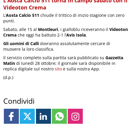
L’Aosta Calcio 511 torna in campo sabato con il
Videoton Crema
L’
Aosta Calcio 511
chiude il trittico di inizio stagione con zero
punti.
Sabato, alle 15 al
Montleuri
, i gialloblu riceveranno il
Videoton
Crema
che oggi ha battuto 2-1 l’
Avis Isola
.
Gli uomini di Calli
dovranno assolutamente cercare di
muovere la loro classifica.
Il servizio completo sulla partita sarà pubblicato su
Gazzetta
Matin
di lunedì 28 ottobre; il giornale sarà disponibile in
replica digitale sul nostro
sito
e sulla nostra App.
(d.p.)
Condividi