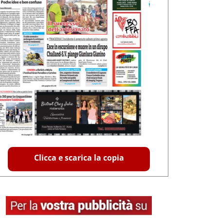
Clicca e scarica la copia