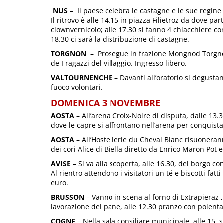
NUS
– Il paese celebra le castagne e le sue regine 
Il ritrovo è alle 14.15 in piazza Filietroz da dove pa
clownvernicolo; alle 17.30 si fanno 4 chiacchiere co
18.30 ci sarà la distribuzione di castagne.
TORGNON
– Prosegue in frazione Mongnod Torgnon
de I ragazzi del villaggio. Ingresso libero.
VALTOURNENCHE
– Davanti all’oratorio si degustano
fuoco volontari.
DOMENICA 3 NOVEMBRE
AOSTA
– All’arena Croix-Noire di disputa, dalle 13.3
dove le capre si affrontano nell’arena per conquistare
AOSTA
– All’Hostellerie du Cheval Blanc risuonerann
dei cori Alice di Biella diretto da Enrico Maron Pot e
AVISE
– Si va alla scoperta, alle 16.30, del borgo con
Al rientro attendono i visitatori un té e biscotti fat
euro.
BRUSSON
– Vanno in scena al forno di Extrapieraz , 
lavorazione del pane, alle 12.30 pranzo con polenta co
COGNE
– Nella sala consiliare municipale, alle 15, si