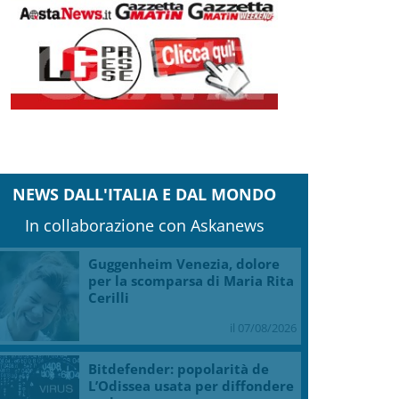
NEWS DALL'ITALIA E DAL MONDO
In collaborazione con Askanews
Guggenheim Venezia, dolore
per la scomparsa di Maria Rita
Cerilli
il 07/08/2026
Bitdefender: popolarità de
L’Odissea usata per diffondere