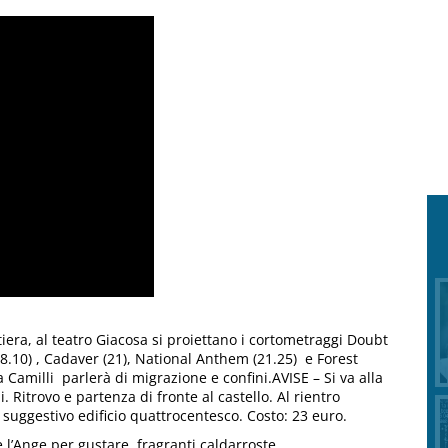
ntiera, al teatro Giacosa si proiettano i cortometraggi Doubt
8.10) , Cadaver (21), National Anthem (21.25) e Forest
a Camilli parlerà di migrazione e confini.AVISE – Si va alla
i. Ritrovo e partenza di fronte al castello. Al rientro
el suggestivo edificio quattrocentesco. Costo: 23 euro.
l’Ange per gustare fragranti caldarroste.