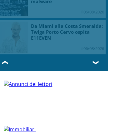
malware
il 06/08/2026
Da Miami alla Costa Smeralda:
Twiga Porto Cervo ospita
E11EVEN
il 06/08/2026
❮
❯