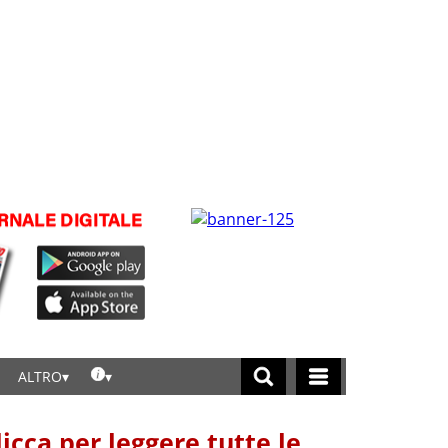
ALTRO
licca per leggere tutte le