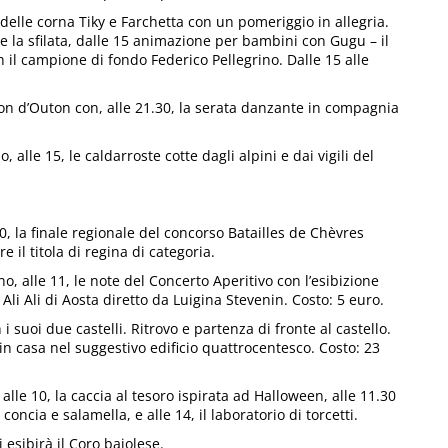
delle corna Tiky e Farchetta con un pomeriggio in allegria.
rte la sfilata, dalle 15 animazione per bambini con Gugu – il
n il campione di fondo Federico Pellegrino. Dalle 15 alle
 d’Outon con, alle 21.30, la serata danzante in compagnia
, alle 15, le caldarroste cotte dagli alpini e dai vigili del
0, la finale regionale del concorso Batailles de Chèvres
 il titola di regina di categoria.
o, alle 11, le note del Concerto Aperitivo con l’esibizione
 Ali Ali di Aosta diretto da Luigina Stevenin. Costo: 5 euro.
 i suoi due castelli. Ritrovo e partenza di fronte al castello.
ti in casa nel suggestivo edificio quattrocentesco. Costo: 23
alle 10, la caccia al tesoro ispirata ad Halloween, alle 11.30
ncia e salamella, e alle 14, il laboratorio di torcetti.
 esibirà il Coro bajolese.