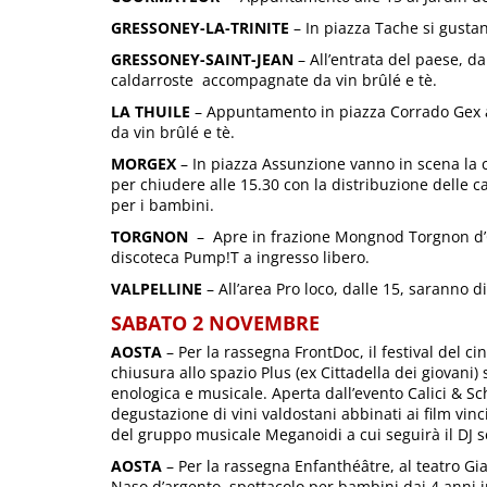
GRESSONEY-LA-TRINITE
– In piazza Tache si gustan
GRESSONEY-SAINT-JEAN
– All’entrata del paese, da
caldarroste accompagnate da vin brûlé e tè.
LA THUILE
– Appuntamento in piazza Corrado Gex a
da vin brûlé e tè.
MORGEX
– In piazza Assunzione vanno in scena la ca
per chiudere alle 15.30 con la distribuzione delle c
per i bambini.
TORGNON
– Apre in frazione Mongnod Torgnon d’O
discoteca Pump!T a ingresso libero.
VALPELLINE
– All’area Pro loco, dalle 15, saranno di
SABATO 2 NOVEMBRE
AOSTA
– Per la rassegna FrontDoc, il festival del cin
chiusura allo spazio Plus (ex Cittadella dei giovani)
enologica e musicale. Aperta dall’evento Calici & S
degustazione di vini valdostani abbinati ai film vinc
del gruppo musicale Meganoidi a cui seguirà il DJ s
AOSTA
– Per la rassegna Enfanthéâtre, al teatro Gi
Naso d’argento, spettacolo per bambini dai 4 anni i