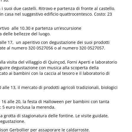
 i suoi due castelli. Ritrovo e partenza di fronte al castello.
ti in casa nel suggestivo edificio quattrocentesco. Costo: 23
rtivo alle 10.30 e partenza un’escursione
a delle bellezze del luogo.
lle 17, un aperitivo con degustazione dei suoi prodotti
fonate al numero 320 0527056 o al numero 320 0527057.
la visita del villaggio di Quinçod, Forni Aperti e laboratorio
 seguire degustazione con musica alla scoperta della
ato ai bambini con la caccia al tesoro e il laboratorio di
 alle 13, il mercato di prodotti agricoli tradizionali, biologici
e 16 alle 20, la festa di Halloween per bambini con tanta
: 5 euro inclusa la merenda.
la grotta di stagionatura delle fontine. Le visite guidate,
degustazione.
son Gerbollier per assaporare le caldarroste.