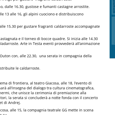
o, dalle 16.30, gustose e fumanti castagne arrostite.
lle 13 alle 16, gli alpini cuociono e distribuiscono
lle 15.30 per gustare fragranti caldarroste accompagnate
stagnata e il torneo di bocce quadre. Si inizia alle 14.30
aladarroste. Arte in Testa eventi provvederà all’animazione
uton con, alle 22.30, una serata in compagnia della
stribuite le caldarroste.
ema di frontiera, al teatro Giacosa, alle 18, l’evento di
 sarà all’insegna del dialogo tra cultura cinematografica,
chermi, che unisce la cerimonia di premiazione alla
itori, la serata si concluderà a notte fonda con il concerto
et di Andrej.
acosa, alle 15, la compagnia teatrale GG mette in scena
n su.