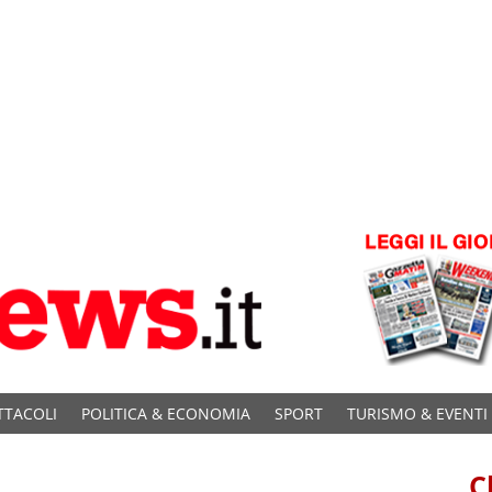
TTACOLI
POLITICA & ECONOMIA
SPORT
TURISMO & EVENTI
C