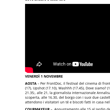
VENERDÌ 1 NOVEMBRE
AOSTA
– Per FrontDoc, il festival del cinema di fro
(17), Upshot (17.10), Washhh (17.45), Dove siamo? (1
21.35;, alle 21, la giornalista internazionale Annalis
scoperta, alle 16.30, del borgo con i suoi due castell
attendono i visitatori un té e biscoti fatti in casa n
COURMAYEUR
– Appuntamento alle 15 al Jardin de 