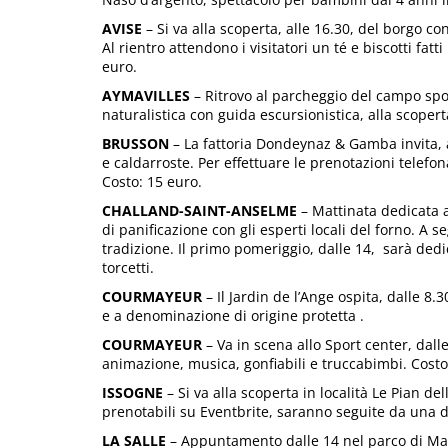
AVISE
– Si va alla scoperta, alle 16.30, del borgo con
Al rientro attendono i visitatori un té e biscotti fat
euro.
AYMAVILLES
– Ritrovo al parcheggio del campo spo
naturalistica con guida escursionistica, alla scopert
BRUSSON
– La fattoria Dondeynaz & Gamba invita, a
e caldarroste. Per effettuare le prenotazioni tele
Costo: 15 euro.
CHALLAND-SAINT-ANSELME
– Mattinata dedicata al
di panificazione con gli esperti locali del forno. A
tradizione. Il primo pomeriggio, dalle 14, sarà dedic
torcetti.
COURMAYEUR
– Il Jardin de l’Ange ospita, dalle 8.30
e a denominazione di origine protetta .
COURMAYEUR
– Va in scena allo Sport center, dall
animazione, musica, gonfiabili e truccabimbi. Costo
ISSOGNE
– Si va alla scoperta in località Le Pian del
prenotabili su Eventbrite, saranno seguite da una 
LA SALLE
– Appuntamento dalle 14 nel parco di Mai