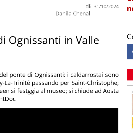
di
il
31/10/2024
n
Danila Chenal
C
i Ognissanti in Valle
 del ponte di Ognissanti: i caldarrostai sono
-La-Trinité passando per Saint-Christophe;
n si festggia al museo; si chiude ad Aosta
ontDoc