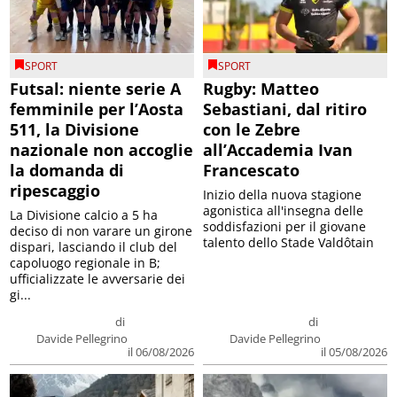
SPORT
SPORT
Futsal: niente serie A
Rugby: Matteo
femminile per l’Aosta
Sebastiani, dal ritiro
511, la Divisione
con le Zebre
nazionale non accoglie
all’Accademia Ivan
la domanda di
Francescato
ripescaggio
Inizio della nuova stagione
agonistica all'insegna delle
La Divisione calcio a 5 ha
soddisfazioni per il giovane
deciso di non varare un girone
talento dello Stade Valdôtain
dispari, lasciando il club del
capoluogo regionale in B;
ufficializzate le avversarie dei
gi...
di
di
Davide Pellegrino
Davide Pellegrino
il 06/08/2026
il 05/08/2026