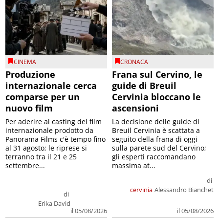
CINEMA
CRONACA
Produzione
Frana sul Cervino, le
internazionale cerca
guide di Breuil
comparse per un
Cervinia bloccano le
nuovo film
ascensioni
Per aderire al casting del film
La decisione delle guide di
internazionale prodotto da
Breuil Cervinia è scattata a
Panorama Films c'è tempo fino
seguito della frana di oggi
al 31 agosto; le riprese si
sulla parete sud del Cervino;
terranno tra il 21 e 25
gli esperti raccomandano
settembre...
massima at...
di
cervinia
Alessandro Bianchet
di
Erika David
il 05/08/2026
il 05/08/2026