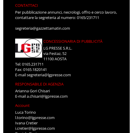
CONTATTACI
Per pubblicazione annunci, necrologi, offro e cerco lavoro,
contattare la segreteria al numero: 0165/231711
segreteria@gazzettamatin.com
CONCESSIONARIA DI PUBBLICITÀ
LG PRESSE S.R.L.
via Festaz, 52
11100 AOSTA
Tel: 0165.231711
Fax: 0165.1820141
E-mail
segreteria@lgpresse.com
RESPONSABILE DI AGENZIA
Arianna Gori Chisari
E-mail
a.chisari@lgpresse.com
Account
Luca Torino
l.torino@lgpresse.com
Ivana Cretier
i.cretier@lgpresse.com