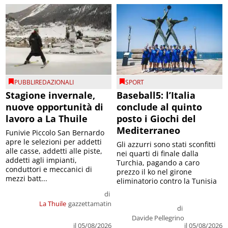
PUBBLIREDAZIONALI
SPORT
Stagione invernale,
Baseball5: l’Italia
nuove opportunità di
conclude al quinto
lavoro a La Thuile
posto i Giochi del
Mediterraneo
Funivie Piccolo San Bernardo
apre le selezioni per addetti
Gli azzurri sono stati sconfitti
alle casse, addetti alle piste,
nei quarti di finale dalla
addetti agli impianti,
Turchia, pagando a caro
conduttori e meccanici di
prezzo il ko nel girone
mezzi batt...
eliminatorio contro la Tunisia
di
La Thuile
gazzettamatin
di
Davide Pellegrino
il 05/08/2026
il 05/08/2026