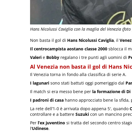
Hans Nicolussi Caviglia con la maglia del Venezia (fot
Non basta il gol di
Hans Nicolussi Caviglia
, il
Venez
Il centrocampista aostano classe 2000
sblocca il m
Valeri
e
Bobby
regalano i tre punti agli uomini di
P
Al Venezia non basta il gol di Hans Nic
Il Venezia torna in fondo alla classifica di serie A.
I lagunari
sono stati battuti oggi pomeriggio dal
Pa
Il match si era messo bene per
la formazione di Di
I padroni di casa
hanno approcciato bene la sfida, 
La rete dell’1-0 è arrivata dopo appena 5′, quando
O
controllare e a battere
Suzuki
con un mancino prec
Per
l’ex juventino
si tratta del secondo centro sta
l’
Udinese
.