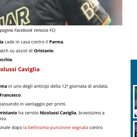
o pagina Facebook Venezia FC)
ia
cade in casa contro il
Parma
.
atch su assist di
Oristanio
.
ecchia
.
olussi Caviglia
rma
in uno degli anticipi della 12ª giornata di andata.
 Francesco
.
passando in vantaggio per primi.
ristanio
ha servito
Nicolussi Caviglia
, bravissimo a
iso.
gionale dopo
la bellissima punizione segnata
contro