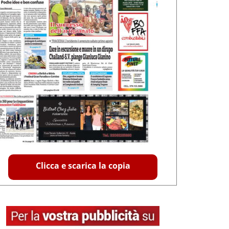
Clicca e scarica la copia