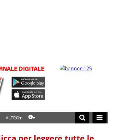
ALTRO
licca per leggere tutte le