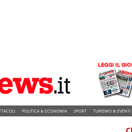
TTACOLI
POLITICA & ECONOMIA
SPORT
TURISMO & EVENTI
C