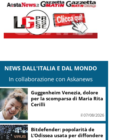
NEWS DALL'ITALIA E DAL MONDO
In collaborazione con Askanews
Covid, ‘Conte-day’ in
commissione: “non sono un
eroe ma un uomo corretto,
non troverete nulla”
il 06/08/2026
Guccini, Meloni: l’ho amato e