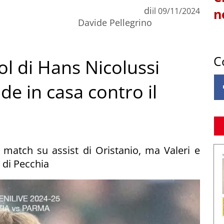
di
il
09/11/2024
n
Davide Pellegrino
C
gol di Hans Nicolussi
ade in casa contro il
 match su assist di Oristanio, ma Valeri e
 di Pecchia