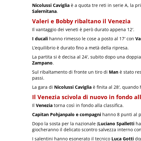
Nicolussi Caviglia
è a quota tre reti in serie A, la p
Salernitana
.
Valeri e Bobby ribaltano il Venezia
Il vantaggio dei veneti è però durato appena 12′.
I ducali
hanno rimesso le cose a posto al 17′ con
Va
L’equilibrio è durato fino a metà della ripresa.
La partita si è decisa al 24′, subito dopo una doppia
Zampano
.
Sul ribaltamento di fronte un tiro di
Man
è stato re
passi.
La gara di
Nicolussi Caviglia
è finita al 28′, quando 
Il Venezia scivola di nuovo in fondo all
Il
Venezia
torna così in fondo alla classifica.
Capitan Pohjanpalo e compagni
hanno 8 punti al p
Dopo la sosta per la nazionale (
Luciano Spalletti
h
giocheranno il delicato scontro salvezza interno con
I salentini hanno esonerato il tecnico
Luca Gotti
dop