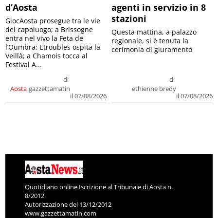
d’Aosta
agenti in servizio in 8
stazioni
GiocAosta prosegue tra le vie
del capoluogo; a Brissogne
Questa mattina, a palazzo
entra nel vivo la Feta de
regionale, si è tenuta la
l’Oumbra; Etroubles ospita la
cerimonia di giuramento
Veillà; a Chamois tocca al
Festival A...
di
di
Aosta
gazzettamatin
ethienne bredy
il 07/08/2026
il 07/08/2026
Quotidiano online Iscrizione al Tribunale di Aosta n.
8/2012
Autorizzazione del 13/12/2012
www.gazzettamatin.com