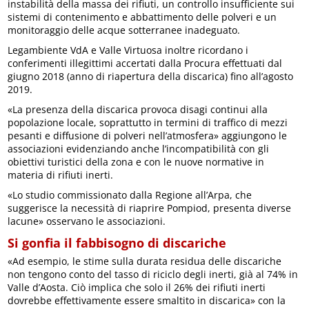
instabilità della massa dei rifiuti, un controllo insufficiente sui
sistemi di contenimento e abbattimento delle polveri e un
monitoraggio delle acque sotterranee inadeguato.
Legambiente VdA e Valle Virtuosa inoltre ricordano i
conferimenti illegittimi accertati dalla Procura effettuati dal
giugno 2018 (anno di riapertura della discarica) fino all’agosto
2019.
«La presenza della discarica provoca disagi continui alla
popolazione locale, soprattutto in termini di traffico di mezzi
pesanti e diffusione di polveri nell’atmosfera» aggiungono le
associazioni evidenziando anche l’incompatibilità con gli
obiettivi turistici della zona e con le nuove normative in
materia di rifiuti inerti.
«Lo studio commissionato dalla Regione all’Arpa, che
suggerisce la necessità di riaprire Pompiod, presenta diverse
lacune» osservano le associazioni.
Si gonfia il fabbisogno di discariche
«Ad esempio, le stime sulla durata residua delle discariche
non tengono conto del tasso di riciclo degli inerti, già al 74% in
Valle d’Aosta. Ciò implica che solo il 26% dei rifiuti inerti
dovrebbe effettivamente essere smaltito in discarica» con la