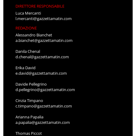
DIRETTORE RESPONSABILE
Luca Mercanti
l.mercanti@gazzettamatin.com
REDAZIONE
Alessandro Bianchet
a.bianchet@gazzettamatin.com
Danila Chenal
d.chenal@gazzettamatin.com
Erika David
e.david@gazzettamatin.com
Davide Pellegrino
d.pellegrino@gazzettamatin.com
Cinzia Timpano
c.timpano@gazzettamatin.com
Arianna Papalia
a.papalia@gazzettamatin.com
Thomas Piccot