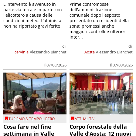
L'intervento è avvenuto in
Prime contromosse
parte via terra e in parte con
dell'amministrazione
l'elicottero a causa delle
comunale dopo l'esposto
condizioni meteo. L'alpinista
presentato da residenti della
non ha riportato gravi ferite
zona; promessi anche
maggiori controlli e ulteriori
inter...
di
di
cervinia
Alessandro Bianchet
Aosta
Alessandro Bianchet
il 07/08/2026
il 07/08/2026
TURISMO & TEMPO LIBERO
ATTUALITA'
Cosa fare nel fine
Corpo forestale della
settimana in Valle
Valle d’Aosta: 12 nuovi