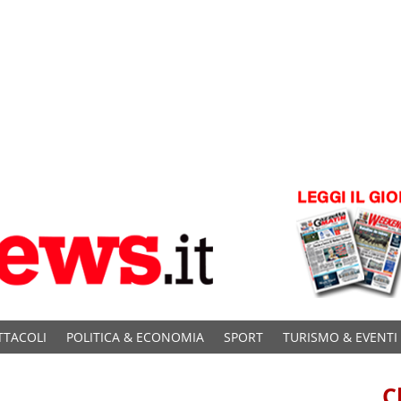
TTACOLI
POLITICA & ECONOMIA
SPORT
TURISMO & EVENTI
C