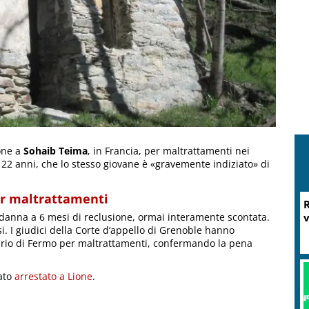
one a
Sohaib Teima
, in Francia, per maltrattamenti nei
, 22 anni, che lo stesso giovane è «gravemente indiziato» di
er maltrattamenti
R
danna a 6 mesi di reclusione, ormai interamente scontata.
v
i. I giudici della Corte d’appello di Grenoble hanno
nario di Fermo per maltrattamenti, confermando la pena
tato
arrestato a Lione
.