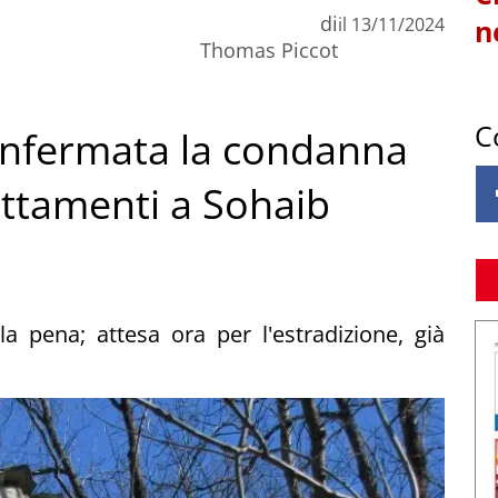
di
il
13/11/2024
n
Thomas Piccot
C
 confermata la condanna
attamenti a Sohaib
la pena; attesa ora per l'estradizione, già