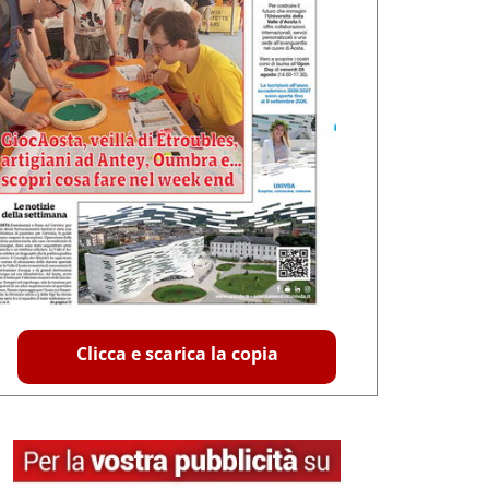
Clicca e scarica la copia