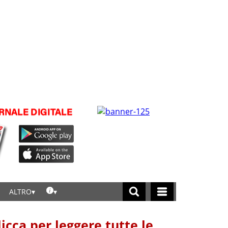
ALTRO
licca per leggere tutte le