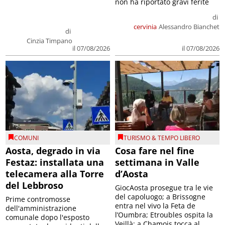
non ha riportato gravi ferite
di
cervinia
Alessandro Bianchet
di
Cinzia Timpano
il 07/08/2026
il 07/08/2026
COMUNI
TURISMO & TEMPO LIBERO
Aosta, degrado in via
Cosa fare nel fine
Festaz: installata una
settimana in Valle
telecamera alla Torre
d’Aosta
del Lebbroso
GiocAosta prosegue tra le vie
del capoluogo; a Brissogne
Prime contromosse
entra nel vivo la Feta de
dell'amministrazione
l’Oumbra; Etroubles ospita la
comunale dopo l'esposto
Veillà; a Chamois tocca al