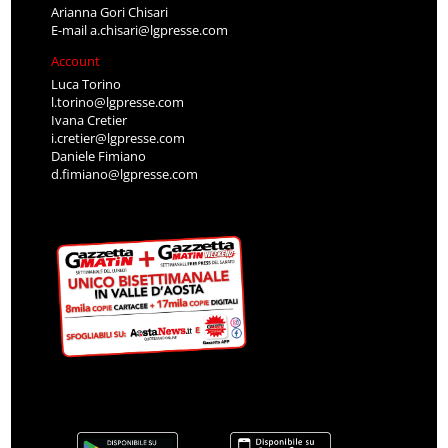
Arianna Gori Chisari
E-mail
a.chisari@lgpresse.com
Account
Luca Torino
l.torino@lgpresse.com
Ivana Cretier
i.cretier@lgpresse.com
Daniele Fimiano
d.fimiano@lgpresse.com