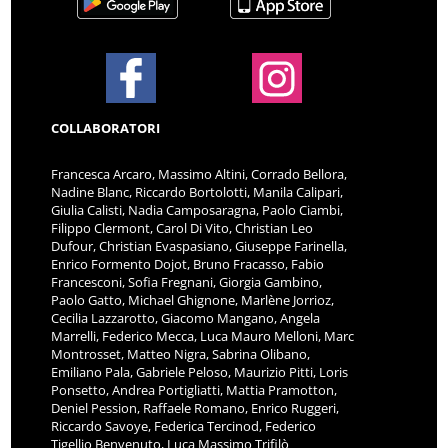
COLLABORATORI
Francesca Arcaro, Massimo Altini, Corrado Bellora,
Nadine Blanc, Riccardo Bortolotti, Manila Calipari,
Giulia Calisti, Nadia Camposaragna, Paolo Ciambi,
Filippo Clermont, Carol Di Vito, Christian Leo
Dufour, Christian Evaspasiano, Giuseppe Farinella,
Enrico Formento Dojot, Bruno Fracasso, Fabio
Francesconi, Sofia Fregnani, Giorgia Gambino,
Paolo Gatto, Michael Ghignone, Marlène Jorrioz,
Cecilia Lazzarotto, Giacomo Mangano, Angela
Marrelli, Federico Mecca, Luca Mauro Melloni, Marc
Montrosset, Matteo Nigra, Sabrina Olibano,
Emiliano Pala, Gabriele Peloso, Maurizio Pitti, Loris
Ponsetto, Andrea Portigliatti, Mattia Pramotton,
Deniel Pession, Raffaele Romano, Enrico Ruggeri,
Riccardo Savoye, Federica Tercinod, Federico
Tigellio Benvenuto, Luca Massimo Trifilò