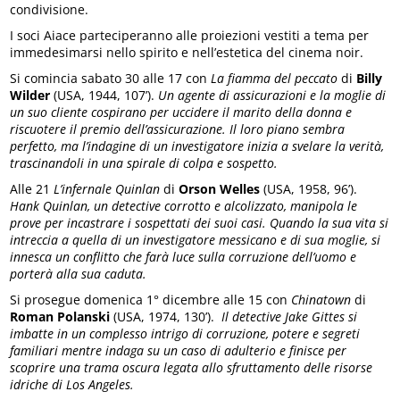
condivisione.
I soci Aiace parteciperanno alle proiezioni vestiti a tema per
immedesimarsi nello spirito e nell’estetica del cinema noir.
Si comincia sabato 30 alle 17 con
La fiamma del peccato
di
Billy
Wilder
(USA, 1944, 107’).
Un agente di assicurazioni e la moglie di
un suo cliente cospirano per uccidere il marito della donna e
riscuotere il premio dell’assicurazione. Il loro piano sembra
perfetto, ma l’indagine di un investigatore inizia a svelare la verita
,
trascinandoli in una spirale di colpa e sospetto.
Alle 21
L’infernale Quinlan
di
Orson Welles
(USA, 1958, 96’).
Hank Quinlan, un detective corrotto e alcolizzato, manipola le
prove per incastrare i sospettati dei suoi casi. Quando la sua vita si
intreccia a quella di un investigatore messicano e di sua moglie, si
innesca un conflitto che far
à
luce sulla corruzione dell
’
uomo e
porter
à
alla sua caduta.
Si prosegue domenica 1° dicembre alle 15 con
Chinatown
di
Roman Polanski
(USA, 1974, 130’).
Il detective Jake Gittes si
imbatte in un complesso intrigo di corruzione, potere e segreti
familiari mentre indaga su un caso di adulterio e finisce per
scoprire una trama oscura legata allo sfruttamento delle risorse
idriche di Los Angeles.