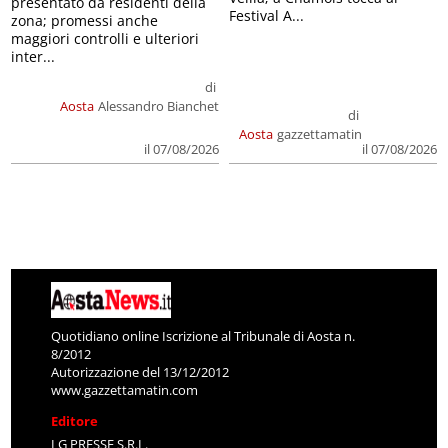
presentato da residenti della
Festival A...
zona; promessi anche
maggiori controlli e ulteriori
inter...
di
Aosta
Alessandro Bianchet
di
Aosta
gazzettamatin
il 07/08/2026
il 07/08/2026
Quotidiano online Iscrizione al Tribunale di Aosta n.
8/2012
Autorizzazione del 13/12/2012
www.gazzettamatin.com
Editore
LG PRESSE S.R.L.