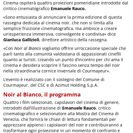
Cinema ospiterà quattro proiezioni pomeridiane introdotte dal
ciritico cinematografico
Emanuele Rauco.
«Sono entusiasta di annunciare la prima edizione di questa
rassegna dedicata al cinema noir, che non si limita alla
semplice fruizione cinematografica, ma ambisce a creare
un’esperienza immersiva, coinvolgente e condivisa» dice
Gianluca Gallizioli
, direttore artistico della rassegna.
«Con
Noir al Bianco
vogliamo offrire un’occasione speciale che
parli tanto alla comunità valdostana di appassionati cinefili
quanto ai turisti, creando un punto d’incontro per chi ama il
cinema e desidera scoprire il fascino senza tempo del noir
nella straordinaria cornice invernale di Courmayeur».
L’evento è realizzato con il sostegno del Comune di
Courmayeur, del CSC e di Azimut Holding S.p.A.
Noir al Bianco, il programma
Quattro i film selezionati, capolavori del cinema di genere,
introdotti dall’illustrazione di
Emanuele Rauco
,
critico
cinematografico e selezionatore alla Mostra del Cinema di
Venezia, che fornirà le chiavi di lettura fondamentali per
apprezzare appieno i capolavori del noir e contribuiranno a
trasformare ogni proiezione in un momento di confronto e