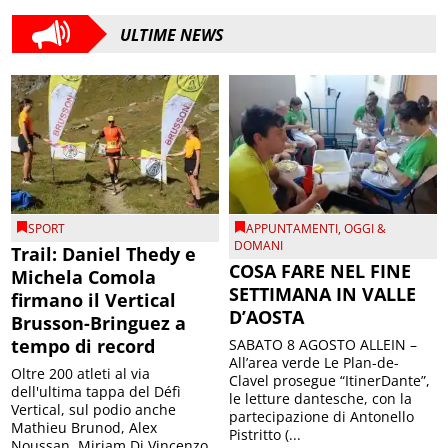
ULTIME NEWS
SPORT
APPUNTAMENTI
,
OGGI &
DOMANI
Trail: Daniel Thedy e
COSA FARE NEL FINE
Michela Comola
SETTIMANA IN VALLE
firmano il Vertical
D’AOSTA
Brusson-Bringuez a
tempo di record
SABATO 8 AGOSTO ALLEIN –
All’area verde Le Plan-de-
Oltre 200 atleti al via
Clavel prosegue “ItinerDante”,
dell'ultima tappa del Défì
le letture dantesche, con la
Vertical, sul podio anche
partecipazione di Antonello
Mathieu Brunod, Alex
Pistritto (...
Noussan, Miriam Di Vincenzo