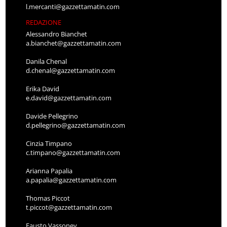
l.mercanti@gazzettamatin.com
REDAZIONE
Alessandro Bianchet
a.bianchet@gazzettamatin.com
Danila Chenal
d.chenal@gazzettamatin.com
Erika David
e.david@gazzettamatin.com
Davide Pellegrino
d.pellegrino@gazzettamatin.com
Cinzia Timpano
c.timpano@gazzettamatin.com
Arianna Papalia
a.papalia@gazzettamatin.com
Thomas Piccot
t.piccot@gazzettamatin.com
Fausto Vassoney