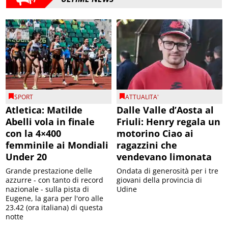
SPORT
ATTUALITA'
Atletica: Matilde
Dalle Valle d’Aosta al
Abelli vola in finale
Friuli: Henry regala un
con la 4×400
motorino Ciao ai
femminile ai Mondiali
ragazzini che
Under 20
vendevano limonata
Grande prestazione delle
Ondata di generosità per i tre
azzurre - con tanto di record
giovani della provincia di
nazionale - sulla pista di
Udine
Eugene, la gara per l'oro alle
23.42 (ora italiana) di questa
notte