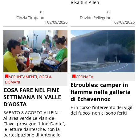
e Kaitlin Allen
di
di
Cinzia Timpano
Davide Pellegrino
il 08/08/2026
il 08/08/2026
APPUNTAMENTI
,
OGGI &
CRONACA
DOMANI
Etroubles: camper in
COSA FARE NEL FINE
fiamme nella galleria
SETTIMANA IN VALLE
di Echevennoz
D’AOSTA
E in corso l'intervento dei vigili
SABATO 8 AGOSTO ALLEIN –
del fuoco, non ci sono feriti
All’area verde Le Plan-de-
Clavel prosegue “ItinerDante”,
le letture dantesche, con la
partecipazione di Antonello