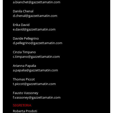
a.bianchet@gazzettamatin.com
Danila Chenal
d.chenal@gazzettamatin.com
Erika David
e.david@gazzettamatin.com
Davide Pellegrino
d.pellegrino@gazzettamatin.com
Cinzia Timpano
c.timpano@gazzettamatin.com
Arianna Papalia
a.papalia@gazzettamatin.com
Thomas Piccot
t.piccot@gazzettamatin.com
Fausto Vassoney
f.vassoney@gazzettamatin.com
SEGRETERIA
Roberta Prodoti