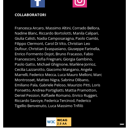
COLLABORATORI
Francesca Arcaro, Massimo Altini, Corrado Bellora,
Nadine Blanc, Riccardo Bortolotti, Manila Calipari,
Giulia Calisti, Nadia Camposaragna, Paolo Ciambi,
Filippo Clermont, Carol Di Vito, Christian Leo
Dufour, Christian Evaspasiano, Giuseppe Farinella,
Enrico Formento Dojot, Bruno Fracasso, Fabio
Francesconi, Sofia Fregnani, Giorgia Gambino,
Paolo Gatto, Michael Ghignone, Marlène Jorrioz,
Cecilia Lazzarotto, Giacomo Mangano, Angela
Marrelli, Federico Mecca, Luca Mauro Melloni, Marc
Montrosset, Matteo Nigra, Sabrina Olibano,
Emiliano Pala, Gabriele Peloso, Maurizio Pitti, Loris
Ponsetto, Andrea Portigliatti, Mattia Pramotton,
Deniel Pession, Raffaele Romano, Enrico Ruggeri,
Riccardo Savoye, Federica Tercinod, Federico
Tigellio Benvenuto, Luca Massimo Trifilò