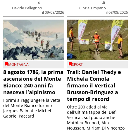
di
di
Davide Pellegrino
Cinzia Timpano
il 09/08/2026
il 08/08/2026
MONTAGNA
SPORT
8 agosto 1786, la prima
Trail: Daniel Thedy e
ascensione del Monte
Michela Comola
Bianco: 240 anni fa
firmano il Vertical
nasceva l’alpinismo
Brusson-Bringuez a
tempo di record
I primi a raggiungere la vetta
del Monte Bianco furono
Oltre 200 atleti al via
Jacques Balmat e Michel
dell'ultima tappa del Défì
Gabriel Paccard
Vertical, sul podio anche
Mathieu Brunod, Alex
Noussan, Miriam Di Vincenzo