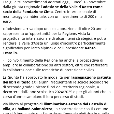
Tra gli altri provvedimenti adottati oggi, lunedì 18 novembre,
dalla giunta regionale l
‘adesione della Valle d’Aosta come
socio della Fondazione Cima
, Centro internazionale di
monitoraggio ambientale, con un investimento di 200 mila
euro.
«L’adesione arriva dopo una collaborazione di oltre 20 anni e
rappresenta un’opportunità per la Regione, vista la
progettualità internazionale di alcuni temi strategici, e potrà
rendere la Valle d’Aosta un luogo d’incontro particolarmente
significativo per l’arco alpino» dice il presidente
Renzo
Testolin.
«Il coinvolgimento della Regione ha anche la prospettiva di
ampliare la collaborazione su altri settori, oltre che rafforzare
la collaborazione sulle tematiche di protezione civile».
La Giunta ha approvato le modalità per l’
assegnazione gratuita
dei libri di testo
agli alunni frequentanti le scuole secondarie
di secondo grado ubicate fuori dal territorio regionale, a
decorrere dall’anno scolastico 2024/2025 e per gli alunni che in
corso d’anno cambiano il loro percorso di studi.
Via libera al progetto di
illuminazione esterna del Castello di
Villa, a Challand-Saint-Victo
r, in concertazione con il Comune
che si è impegnato per far arrivare l’energia elettrica in quella