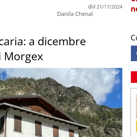
di
il
21/11/2024
n
Danila Chenal
C
caria: a dicembre
di Morgex