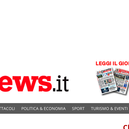
TTACOLI
POLITICA & ECONOMIA
SPORT
TURISMO & EVENTI
C