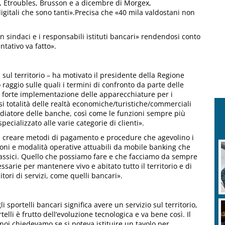
ré, Etroubles, Brusson e a dicembre di Morgex,
gitali che sono tanti».Precisa che «40 mila valdostani non
on sindaci e i responsabili istituti bancari» rendendosi conto
tativo va fatto».
i sul territorio – ha motivato il presidente della Regione
 raggio sulle quali i termini di confronto da parte delle
La forte implementazione delle apparecchiature per i
i totalità delle realtà economiche/turistiche/commerciali
diatore delle banche, così come le funzioni sempre più
ecializzato alle varie categorie di clienti».
 a creare metodi di pagamento e procedure che agevolino i
azioni e modalità operative attuabili da mobile banking che
i classici. Quello che possiamo fare e che facciamo da sempre
essarie per mantenere vivo e abitato tutto il territorio e di
itori di servizi, come quelli bancari».
i sportelli bancari significa avere un servizio sul territorio,
elli è frutto dell’evoluzione tecnologica e va bene così. Il
: noi chiedevamo se si poteva istituire un tavolo per