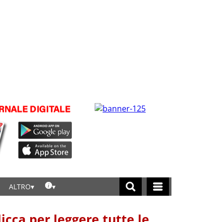
ALTRO
licca per leggere tutte le