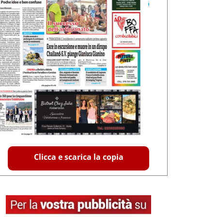
Clicca e scarica la copia