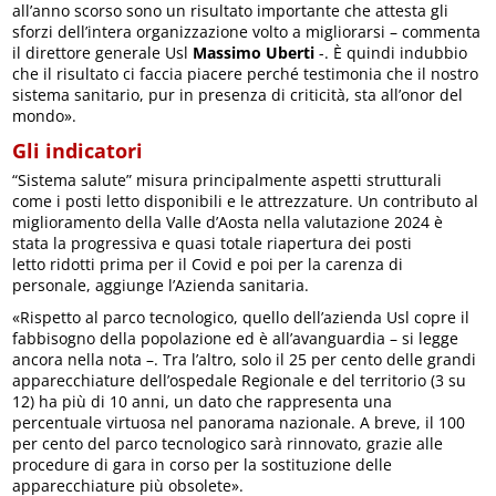
all’anno scorso sono un risultato importante che attesta gli
sforzi dell’intera organizzazione volto a migliorarsi – commenta
il direttore generale Usl
Massimo Uberti
-. È quindi indubbio
che il risultato ci faccia piacere perché testimonia che il nostro
sistema sanitario, pur in presenza di criticità, sta all’onor del
mondo».
Gli indicatori
“Sistema salute” misura principalmente aspetti strutturali
come i posti letto disponibili e le attrezzature. Un contributo al
miglioramento della Valle d’Aosta nella valutazione 2024 è
stata la progressiva e quasi totale riapertura dei posti
letto ridotti prima per il Covid e poi per la carenza di
personale, aggiunge l’Azienda sanitaria.
«Rispetto al parco tecnologico, quello dell’azienda Usl copre il
fabbisogno della popolazione ed è all’avanguardia – si legge
ancora nella nota –. Tra l’altro, solo il 25 per cento delle grandi
apparecchiature dell’ospedale Regionale e del territorio (3 su
12) ha più di 10 anni, un dato che rappresenta una
percentuale virtuosa nel panorama nazionale. A breve, il 100
per cento del parco tecnologico sarà rinnovato, grazie alle
procedure di gara in corso per la sostituzione delle
apparecchiature più obsolete».