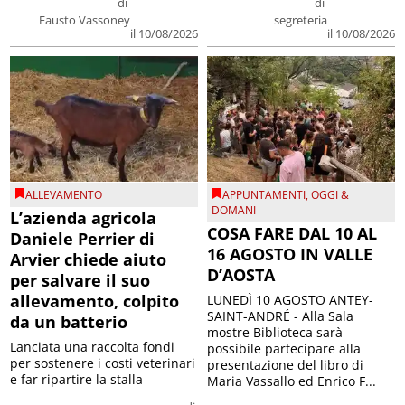
di
di
Fausto Vassoney
segreteria
il 10/08/2026
il 10/08/2026
ALLEVAMENTO
APPUNTAMENTI
,
OGGI &
DOMANI
L’azienda agricola
COSA FARE DAL 10 AL
Daniele Perrier di
16 AGOSTO IN VALLE
Arvier chiede aiuto
D’AOSTA
per salvare il suo
allevamento, colpito
LUNEDÌ 10 AGOSTO ANTEY-
SAINT-ANDRÉ - Alla Sala
da un batterio
mostre Biblioteca sarà
Lanciata una raccolta fondi
possibile partecipare alla
per sostenere i costi veterinari
presentazione del libro di
e far ripartire la stalla
Maria Vassallo ed Enrico F...