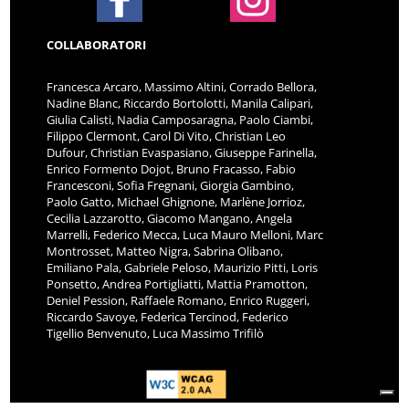
COLLABORATORI
Francesca Arcaro, Massimo Altini, Corrado Bellora,
Nadine Blanc, Riccardo Bortolotti, Manila Calipari,
Giulia Calisti, Nadia Camposaragna, Paolo Ciambi,
Filippo Clermont, Carol Di Vito, Christian Leo
Dufour, Christian Evaspasiano, Giuseppe Farinella,
Enrico Formento Dojot, Bruno Fracasso, Fabio
Francesconi, Sofia Fregnani, Giorgia Gambino,
Paolo Gatto, Michael Ghignone, Marlène Jorrioz,
Cecilia Lazzarotto, Giacomo Mangano, Angela
Marrelli, Federico Mecca, Luca Mauro Melloni, Marc
Montrosset, Matteo Nigra, Sabrina Olibano,
Emiliano Pala, Gabriele Peloso, Maurizio Pitti, Loris
Ponsetto, Andrea Portigliatti, Mattia Pramotton,
Deniel Pession, Raffaele Romano, Enrico Ruggeri,
Riccardo Savoye, Federica Tercinod, Federico
Tigellio Benvenuto, Luca Massimo Trifilò