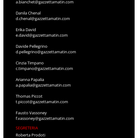
a.bianchet@gazzettamatin.com
Danila Chenal
d.chenal@gazzettamatin.com
Erika David
e.david@gazzettamatin.com
Davide Pellegrino
d.pellegrino@gazzettamatin.com
Cinzia Timpano
c.timpano@gazzettamatin.com
Arianna Papalia
a.papalia@gazzettamatin.com
Thomas Piccot
t.piccot@gazzettamatin.com
Fausto Vassoney
f.vassoney@gazzettamatin.com
SEGRETERIA
Roberta Prodoti