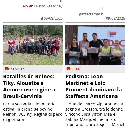
di
Arvier
Fausto Vassoney
di
gazzettamatin
il 09/08/2026
il 09/08/2026
BATAILLES
SPORT
Batailles de Reines:
Podismo: Leon
Tiky, Alouette e
Martinet e Loic
Amoureuse regine a
Proment dominano la
Breuil-Cervinia
Staffetta Americana
Per la seconda eliminatoria
Il duo del Parco Alpi Apuane a
estiva, in arena 84 bovine.
segno a Gressan, tra le donne
Reinon, 763 Kg, Regina di peso
vincono Elisa Vitton Mea e
di giornata
Sabina Marquet, nel misto
trionfano Laura Segor e Mikael