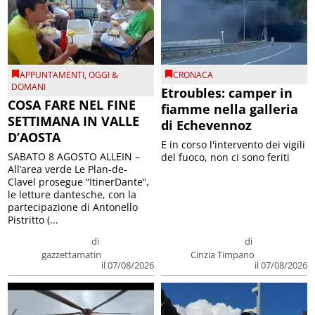
APPUNTAMENTI
,
OGGI &
CRONACA
DOMANI
Etroubles: camper in
COSA FARE NEL FINE
fiamme nella galleria
SETTIMANA IN VALLE
di Echevennoz
D’AOSTA
E in corso l'intervento dei vigili
SABATO 8 AGOSTO ALLEIN –
del fuoco, non ci sono feriti
All’area verde Le Plan-de-
Clavel prosegue “ItinerDante”,
le letture dantesche, con la
partecipazione di Antonello
Pistritto (...
di
di
gazzettamatin
Cinzia Timpano
il 07/08/2026
il 07/08/2026