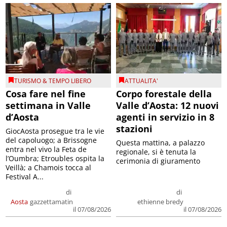
TURISMO & TEMPO LIBERO
ATTUALITA'
Cosa fare nel fine
Corpo forestale della
settimana in Valle
Valle d’Aosta: 12 nuovi
d’Aosta
agenti in servizio in 8
stazioni
GiocAosta prosegue tra le vie
del capoluogo; a Brissogne
Questa mattina, a palazzo
entra nel vivo la Feta de
regionale, si è tenuta la
l’Oumbra; Etroubles ospita la
cerimonia di giuramento
Veillà; a Chamois tocca al
Festival A...
di
di
Aosta
gazzettamatin
ethienne bredy
il 07/08/2026
il 07/08/2026