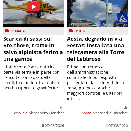
CRONACA
COMUNI
Scarica di sassi sul
Aosta, degrado in via
Breithorn, tratto in
Festaz: installata una
salvo alpinista ferito a
telecamera alla Torre
una gamba
del Lebbroso
L'intervento è avvenuto in
Prime contromosse
parte via terra e in parte con
dell'amministrazione
l'elicottero a causa delle
comunale dopo l'esposto
condizioni meteo. L'alpinista
presentato da residenti della
non ha riportato gravi ferite
zona; promessi anche
maggiori controlli e ulteriori
inter...
di
di
cervinia
Alessandro Bianchet
Aosta
Alessandro Bianchet
il 07/08/2026
il 07/08/2026