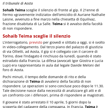
Il tribunale di Aosta
Sohaib Teima
sceglie il silenzio di fronte al gip. Il 21enne di
Fermo «gravemente indiziato» dell’omicidio di Auriane Nathalie
Laisne, avvenuto a fine marzo nella chiesetta di Equilivaz,
frazione disabitata di La Salle.
Teima
si è avvalso della facoltà
di non rispondere.
Sohaib Teima sceglie il silenzio
L’interrogatorio,
previsto
per giovedì e slittato a oggi, si è svolto
in video-collegamento. Dal terzo piano del palazzo di giustizia
di via Ollietti, ad Aosta, il gip si è collegato con il carcere di
Torino, dove l’indagato è rinchiuso da lunedì, quando è stato
estradato dalla Francia. La difesa (avvocati Igor Giostra e Lucia
Lupi) era rappresentata in aula dal legale Davide Meloni del
foro di Aosta.
Pochi minuti, il tempo delle domande di rito e della
dichiarazione di
Teima
di avvalersi della facoltà di non
rispondere. Le operazioni si sono concluse poco dopo le 11.30.
Tale decisione nasce dalla necessità di analizzare gli atti e di
un confronto con i difensori, prima di rispondere ai magistrati.
Il giovane è stato arrestato il 10 aprile, 5 giorni dopo la
scoperta del cadavere della compagna. In Francia,
Teima
è