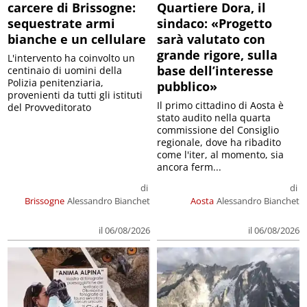
carcere di Brissogne:
Quartiere Dora, il
sequestrate armi
sindaco: «Progetto
bianche e un cellulare
sarà valutato con
grande rigore, sulla
L'intervento ha coinvolto un
base dell’interesse
centinaio di uomini della
Polizia penitenziaria,
pubblico»
provenienti da tutti gli istituti
Il primo cittadino di Aosta è
del Provveditorato
stato audito nella quarta
commissione del Consiglio
regionale, dove ha ribadito
come l'iter, al momento, sia
ancora ferm...
di
di
Brissogne
Alessandro Bianchet
Aosta
Alessandro Bianchet
il 06/08/2026
il 06/08/2026