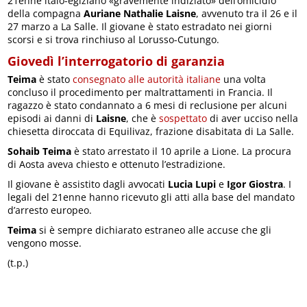
21enne italo-egiziano «gravemente indiziato» dell’omicidio
della compagna
Auriane Nathalie Laisne
, avvenuto tra il 26 e il
27 marzo a La Salle. Il giovane è stato estradato nei giorni
scorsi e si trova rinchiuso al Lorusso-Cutungo.
Giovedì l’interrogatorio di garanzia
Teima
è stato
consegnato alle autorità italiane
una volta
concluso il procedimento per maltrattamenti in Francia. Il
ragazzo è stato condannato a 6 mesi di reclusione per alcuni
episodi ai danni di
Laisne
, che è
sospettato
di aver ucciso nella
chiesetta diroccata di Equilivaz, frazione disabitata di La Salle.
Sohaib Teima
è stato arrestato il 10 aprile a Lione. La procura
di Aosta aveva chiesto e ottenuto l’estradizione.
Il giovane è assistito dagli avvocati
Lucia Lupi
e
Igor Giostra
. I
legali del 21enne hanno ricevuto gli atti alla base del mandato
d’arresto europeo.
Teima
si è sempre dichiarato estraneo alle accuse che gli
vengono mosse.
(t.p.)