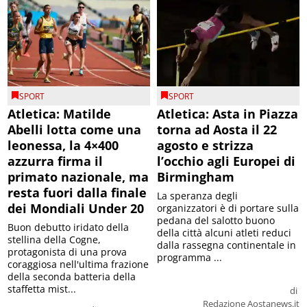
SPORT
SPORT
Atletica: Matilde
Atletica: Asta in Piazza
Abelli lotta come una
torna ad Aosta il 22
leonessa, la 4×400
agosto e strizza
azzurra firma il
l’occhio agli Europei di
primato nazionale, ma
Birmingham
resta fuori dalla finale
La speranza degli
dei Mondiali Under 20
organizzatori è di portare sulla
pedana del salotto buono
Buon debutto iridato della
della città alcuni atleti reduci
stellina della Cogne,
dalla rassegna continentale in
protagonista di una prova
programma ...
coraggiosa nell'ultima frazione
della seconda batteria della
staffetta mist...
di
Redazione Aostanews.it