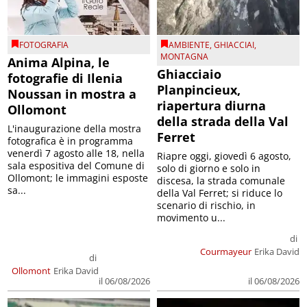
FOTOGRAFIA
AMBIENTE
,
GHIACCIAI
,
MONTAGNA
Anima Alpina, le
Ghiacciaio
fotografie di Ilenia
Planpincieux,
Noussan in mostra a
riapertura diurna
Ollomont
della strada della Val
L'inaugurazione della mostra
Ferret
fotografica è in programma
venerdì 7 agosto alle 18, nella
Riapre oggi, giovedì 6 agosto,
sala espositiva del Comune di
solo di giorno e solo in
Ollomont; le immagini esposte
discesa, la strada comunale
sa...
della Val Ferret; si riduce lo
scenario di rischio, in
movimento u...
di
Courmayeur
Erika David
di
Ollomont
Erika David
il 06/08/2026
il 06/08/2026