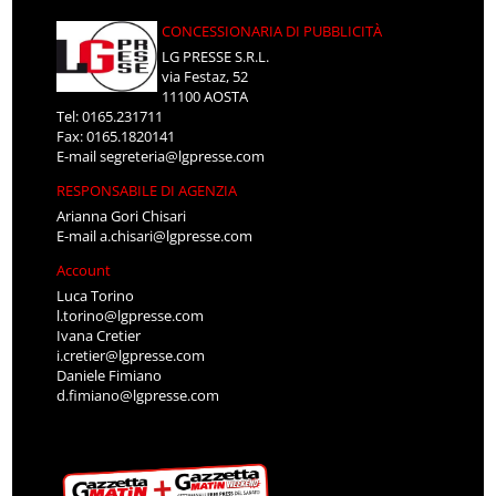
CONCESSIONARIA DI PUBBLICITÀ
LG PRESSE S.R.L.
via Festaz, 52
11100 AOSTA
Tel: 0165.231711
Fax: 0165.1820141
E-mail
segreteria@lgpresse.com
RESPONSABILE DI AGENZIA
Arianna Gori Chisari
E-mail
a.chisari@lgpresse.com
Account
Luca Torino
l.torino@lgpresse.com
Ivana Cretier
i.cretier@lgpresse.com
Daniele Fimiano
d.fimiano@lgpresse.com