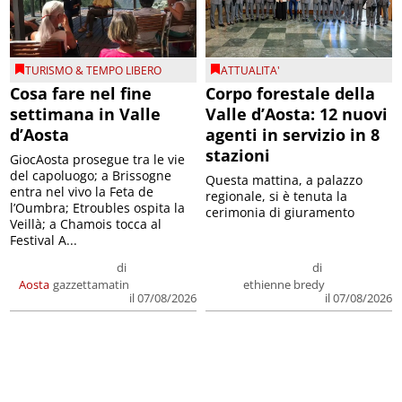
TURISMO & TEMPO LIBERO
ATTUALITA'
Cosa fare nel fine
Corpo forestale della
settimana in Valle
Valle d’Aosta: 12 nuovi
d’Aosta
agenti in servizio in 8
stazioni
GiocAosta prosegue tra le vie
del capoluogo; a Brissogne
Questa mattina, a palazzo
entra nel vivo la Feta de
regionale, si è tenuta la
l’Oumbra; Etroubles ospita la
cerimonia di giuramento
Veillà; a Chamois tocca al
Festival A...
di
di
Aosta
gazzettamatin
ethienne bredy
il 07/08/2026
il 07/08/2026