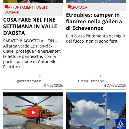
APPUNTAMENTI
,
OGGI &
CRONACA
DOMANI
Etroubles: camper in
COSA FARE NEL FINE
fiamme nella galleria
SETTIMANA IN VALLE
di Echevennoz
D’AOSTA
E in corso l'intervento dei vigili
SABATO 8 AGOSTO ALLEIN –
del fuoco, non ci sono feriti
All’area verde Le Plan-de-
Clavel prosegue “ItinerDante”,
le letture dantesche, con la
partecipazione di Antonello
Pistritto (...
di
di
gazzettamatin
Cinzia Timpano
il 07/08/2026
il 07/08/2026