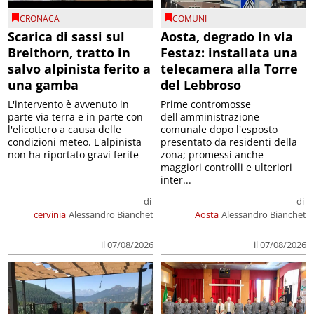
CRONACA
COMUNI
Scarica di sassi sul
Aosta, degrado in via
Breithorn, tratto in
Festaz: installata una
salvo alpinista ferito a
telecamera alla Torre
una gamba
del Lebbroso
L'intervento è avvenuto in
Prime contromosse
parte via terra e in parte con
dell'amministrazione
l'elicottero a causa delle
comunale dopo l'esposto
condizioni meteo. L'alpinista
presentato da residenti della
non ha riportato gravi ferite
zona; promessi anche
maggiori controlli e ulteriori
inter...
di
di
cervinia
Alessandro Bianchet
Aosta
Alessandro Bianchet
il 07/08/2026
il 07/08/2026