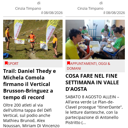
di
di
Cinzia Timpano
Cinzia Timpano
il 08/08/2026
il 08/08/2026
SPORT
APPUNTAMENTI
,
OGGI &
DOMANI
Trail: Daniel Thedy e
COSA FARE NEL FINE
Michela Comola
SETTIMANA IN VALLE
firmano il Vertical
D’AOSTA
Brusson-Bringuez a
tempo di record
SABATO 8 AGOSTO ALLEIN –
All’area verde Le Plan-de-
Oltre 200 atleti al via
Clavel prosegue “ItinerDante”,
dell'ultima tappa del Défì
le letture dantesche, con la
Vertical, sul podio anche
partecipazione di Antonello
Mathieu Brunod, Alex
Pistritto (...
Noussan, Miriam Di Vincenzo