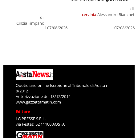
di
cervinia
Alessandro Bianchet
di
Cinzia Timpano
il 07/08/2026
il 07/08/2026
Quotidiano online Iscrizione al Tribunale di Aosta n.
8/2012
Autorizzazione del 13/12/2012
www.gazzettamatin.com
Editore
LG PRESSE S.R.L.
via Festaz, 52 11100 AOSTA