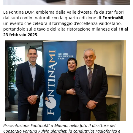
La Fontina DOP, emblema della Valle d’Aosta, fa da star fuori
dai suoi confini naturali con la quarta edizione di
FontinaMI
,
un evento che celebra il formaggio d’eccellenza valdostano,
portandolo sulle tavole dell’alta ristorazione milanese dal
10 al
23 febbraio 2025
.
Presentazione FontinaMI a Milano, nella foto il direttore del
Consorzio Fontina Fulvio Blanchet, la conduttrice radiofonica e