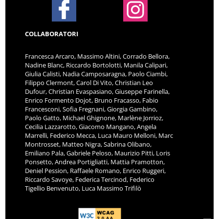
COLLABORATORI
Francesca Arcaro, Massimo Altini, Corrado Bellora,
Nadine Blanc, Riccardo Bortolotti, Manila Calipari,
Giulia Calisti, Nadia Camposaragna, Paolo Ciambi,
Filippo Clermont, Carol Di Vito, Christian Leo
Dufour, Christian Evaspasiano, Giuseppe Farinella,
Enrico Formento Dojot, Bruno Fracasso, Fabio
Francesconi, Sofia Fregnani, Giorgia Gambino,
Paolo Gatto, Michael Ghignone, Marlène Jorrioz,
Cecilia Lazzarotto, Giacomo Mangano, Angela
Marrelli, Federico Mecca, Luca Mauro Melloni, Marc
Montrosset, Matteo Nigra, Sabrina Olibano,
Emiliano Pala, Gabriele Peloso, Maurizio Pitti, Loris
Ponsetto, Andrea Portigliatti, Mattia Pramotton,
Deniel Pession, Raffaele Romano, Enrico Ruggeri,
Riccardo Savoye, Federica Tercinod, Federico
Tigellio Benvenuto, Luca Massimo Trifilò