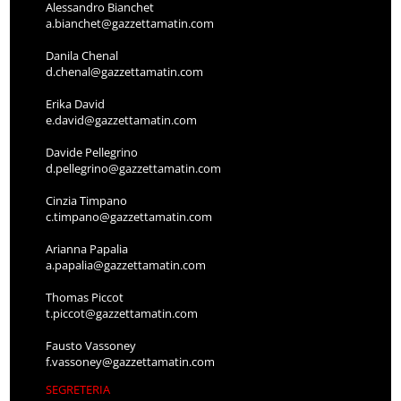
Alessandro Bianchet
a.bianchet@gazzettamatin.com
Danila Chenal
d.chenal@gazzettamatin.com
Erika David
e.david@gazzettamatin.com
Davide Pellegrino
d.pellegrino@gazzettamatin.com
Cinzia Timpano
c.timpano@gazzettamatin.com
Arianna Papalia
a.papalia@gazzettamatin.com
Thomas Piccot
t.piccot@gazzettamatin.com
Fausto Vassoney
f.vassoney@gazzettamatin.com
SEGRETERIA