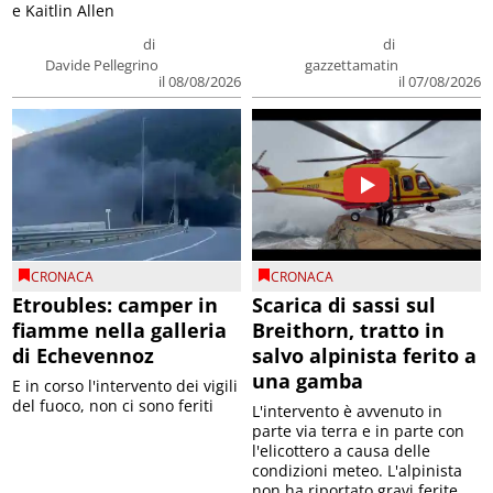
e Kaitlin Allen
di
di
Davide Pellegrino
gazzettamatin
il 08/08/2026
il 07/08/2026
CRONACA
CRONACA
Etroubles: camper in
Scarica di sassi sul
fiamme nella galleria
Breithorn, tratto in
di Echevennoz
salvo alpinista ferito a
una gamba
E in corso l'intervento dei vigili
del fuoco, non ci sono feriti
L'intervento è avvenuto in
parte via terra e in parte con
l'elicottero a causa delle
condizioni meteo. L'alpinista
non ha riportato gravi ferite