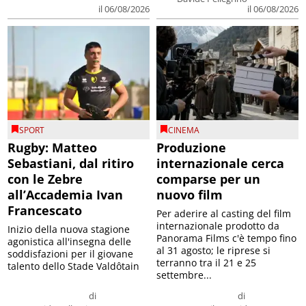
il 06/08/2026
il 06/08/2026
SPORT
CINEMA
Rugby: Matteo
Produzione
Sebastiani, dal ritiro
internazionale cerca
con le Zebre
comparse per un
all’Accademia Ivan
nuovo film
Francescato
Per aderire al casting del film
internazionale prodotto da
Inizio della nuova stagione
Panorama Films c'è tempo fino
agonistica all'insegna delle
al 31 agosto; le riprese si
soddisfazioni per il giovane
terranno tra il 21 e 25
talento dello Stade Valdôtain
settembre...
di
di