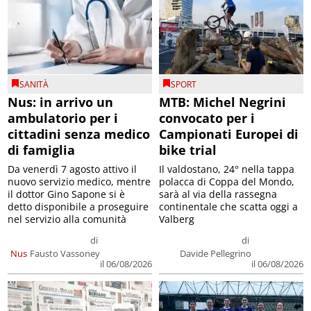
SANITÀ
SPORT
Nus: in arrivo un
MTB: Michel Negrini
ambulatorio per i
convocato per i
cittadini senza medico
Campionati Europei di
di famiglia
bike trial
Da venerdì 7 agosto attivo il
Il valdostano, 24° nella tappa
nuovo servizio medico, mentre
polacca di Coppa del Mondo,
il dottor Gino Sapone si è
sarà al via della rassegna
detto disponibile a proseguire
continentale che scatta oggi a
nel servizio alla comunità
Valberg
di
di
Nus
Fausto Vassoney
Davide Pellegrino
il 06/08/2026
il 06/08/2026