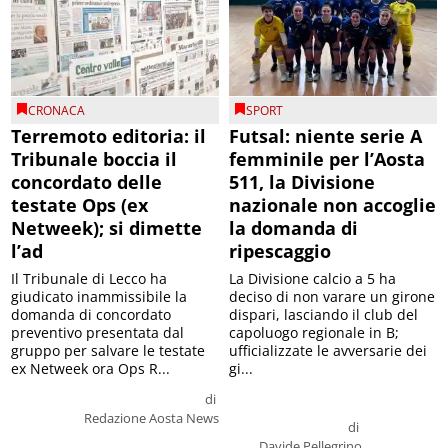
CRONACA
SPORT
Terremoto editoria: il
Futsal: niente serie A
Tribunale boccia il
femminile per l’Aosta
concordato delle
511, la Divisione
testate Ops (ex
nazionale non accoglie
Netweek); si dimette
la domanda di
l’ad
ripescaggio
Il Tribunale di Lecco ha
La Divisione calcio a 5 ha
giudicato inammissibile la
deciso di non varare un girone
domanda di concordato
dispari, lasciando il club del
preventivo presentata dal
capoluogo regionale in B;
gruppo per salvare le testate
ufficializzate le avversarie dei
ex Netweek ora Ops R...
gi...
di
Redazione Aosta News
di
Davide Pellegrino