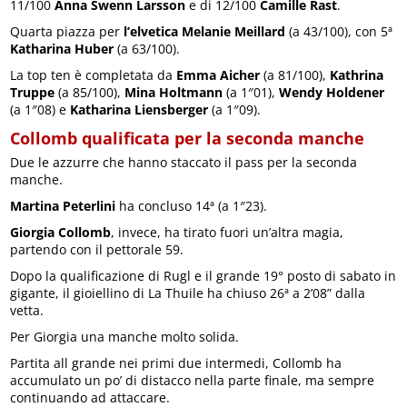
11/100
Anna Swenn Larsson
e di 12/100
Camille Rast
.
Quarta piazza per
l’elvetica Melanie Meillard
(a 43/100), con 5ª
Katharina Huber
(a 63/100).
La top ten è completata da
Emma Aicher
(a 81/100),
Kathrina
Truppe
(a 85/100),
Mina Holtmann
(a 1″01),
Wendy Holdener
(a 1″08) e
Katharina Liensberger
(a 1″09).
Collomb qualificata per la seconda manche
Due le azzurre che hanno staccato il pass per la seconda
manche.
Martina Peterlini
ha concluso 14ª (a 1″23).
Giorgia Collomb
, invece, ha tirato fuori un’altra magia,
partendo con il pettorale 59.
Dopo la qualificazione di Rugl e il grande 19° posto di sabato in
gigante, il gioiellino di La Thuile ha chiuso 26ª a 2’08” dalla
vetta.
Per Giorgia una manche molto solida.
Partita all grande nei primi due intermedi, Collomb ha
accumulato un po’ di distacco nella parte finale, ma sempre
continuando ad attaccare.