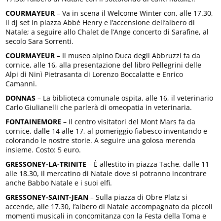
COURMAYEUR
– Va in scena il Welcome Winter con, alle 17.30,
il dj set in piazza Abbé Henry e l’accensione dell’albero di
Natale; a seguire allo Chalet de l’Ange concerto di Sarafine, al
secolo Sara Sorrenti.
COURMAYEUR
– Il museo alpino Duca degli Abbruzzi fa da
cornice, alle 16, alla presentazione del libro Pellegrini delle
Alpi di Ninì Pietrasanta di Lorenzo Boccalatte e Enrico
Camanni.
DONNAS
– La biblioteca comunale ospita, alle 16, il veterinario
Carlo Giulianelli che parlerà di omeopatia in veterinaria.
FONTAINEMORE
– Il centro visitatori del Mont Mars fa da
cornice, dalle 14 alle 17, al pomeriggio fiabesco inventando e
colorando le nostre storie. A seguire una golosa merenda
insieme. Costo: 5 euro.
GRESSONEY-LA-TRINITE
– È allestito in piazza Tache, dalle 11
alle 18.30, il mercatino di Natale dove si potranno incontrare
anche Babbo Natale e i suoi elfi.
GRESSONEY-SAINT-JEAN
– Sulla piazza di Obre Platz si
accende, alle 17.30, l’albero di Natale accompagnato da piccoli
momenti musicali in concomitanza con la Festa della Toma e