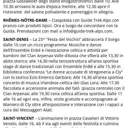
piazza Gossweiler degli stand enogastronomici dalle 10; Alle
10.30 arrivano le auto d’epoca mentre, alle 12.30 apre il
ristorante del salone polivalente e pomeriggio in allegria.
RHÊMES-NÔTRE-DAME
– Ciaspolata con Guide Trek Alps con
pranzo con prodotti tipici. Ora e luogo da concordare con la
Guida. Prenotazioni con mail a info@guide-trek-alps.com.
SAINT-DENIS
– La 23^ “Festa del Vischio” abbraccerà il borgo
dalle 10 con un ricco programma: Musiche e danze
dell’Ensemble Enbè e rievocazione celtica e attività per
bambini del Clan Arpenax Valle d’Aosta che sfilerà alle 13,30 in
abito storico; alle 14,30 nella tensostruttura all’area sportiva
stage di danze tradizionali con Ensemble EnBè e alle 15,30 in
biblioteca conferenza “Le donne accusate di stregoneria a Cly”
con lo storico Ezio Emerico Gerbore; Alle 16,30 all’area sportiva
concerto di musica irlandese-celtica dei Glas Lora; Alle 17,30
fiaccolata e accensione animata del falò (piazza centrale) con il
Clan Arpenax; alle 19,30 cena celtica all’area sportiva. Dalle 11
alle 16 ad ogni ora, infine, visite gratuite e accompagnate al
Maniero di Cly oltre all’esposizione e interazione con i rapaci a
cura dei Messaggeri Alati.
SAINT-VINCENT
– L’animazione in piazza Cavalieri di Vittorio
Veneto, dalle 16, dà il via agli eventi delle festività e culmina