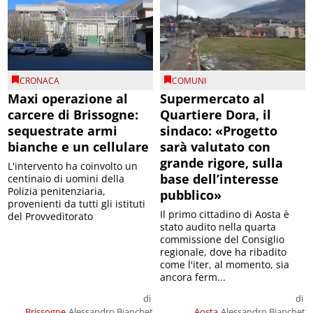
CRONACA
COMUNI
Maxi operazione al
Supermercato al
carcere di Brissogne:
Quartiere Dora, il
sequestrate armi
sindaco: «Progetto
bianche e un cellulare
sarà valutato con
grande rigore, sulla
L'intervento ha coinvolto un
base dell’interesse
centinaio di uomini della
Polizia penitenziaria,
pubblico»
provenienti da tutti gli istituti
Il primo cittadino di Aosta è
del Provveditorato
stato audito nella quarta
commissione del Consiglio
regionale, dove ha ribadito
come l'iter, al momento, sia
ancora ferm...
di
di
Brissogne
Alessandro Bianchet
Aosta
Alessandro Bianchet