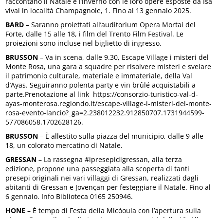
raccontano il Natale e l’inverno con le loro opere esposte da Isa
vivai in località Champagnole, 1. Fino al 13 gennaio 2025.
BARD
– Saranno proiettati all’auditorium Opera Mortai del
Forte, dalle 15 alle 18, i film del Trento Film Festival. Le
proiezioni sono incluse nel biglietto di ingresso.
BRUSSON
– Va in scena, dalle 9.30, Escape Village i misteri del
Monte Rosa, una gara a squadre per risolvere misteri e svelare
il patrimonio culturale, materiale e immateriale, della Val
d’Ayas. Seguiranno polenta party e vin brûlé acquistabili a
parte.Prenotazione al link https://consorzio-turistico-val-d-
ayas-monterosa.regiondo.it/escape-village-i-misteri-del-monte-
rosa-evento-lancio?_ga=2.238012232.912850707.1731944599-
577086058.1702628126.
BRUSSON
– È allestito sulla piazza del municipio, dalle 9 alle
18, un colorato mercatino di Natale.
GRESSAN
– La rassegna #ipresepidigressan, alla terza
edizione, propone una passeggiata alla scoperta di tanti
presepi originali nei vari villaggi di Gressan, realizzati dagli
abitanti di Gressan e Jovençan per festeggiare il Natale. Fino al
6 gennaio. Info Biblioteca 0165 250946.
HONE
– È tempo di Festa della Micòoula con l’apertura sulla