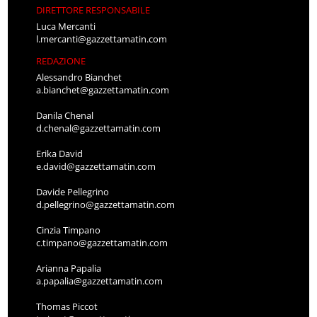
DIRETTORE RESPONSABILE
Luca Mercanti
l.mercanti@gazzettamatin.com
REDAZIONE
Alessandro Bianchet
a.bianchet@gazzettamatin.com
Danila Chenal
d.chenal@gazzettamatin.com
Erika David
e.david@gazzettamatin.com
Davide Pellegrino
d.pellegrino@gazzettamatin.com
Cinzia Timpano
c.timpano@gazzettamatin.com
Arianna Papalia
a.papalia@gazzettamatin.com
Thomas Piccot