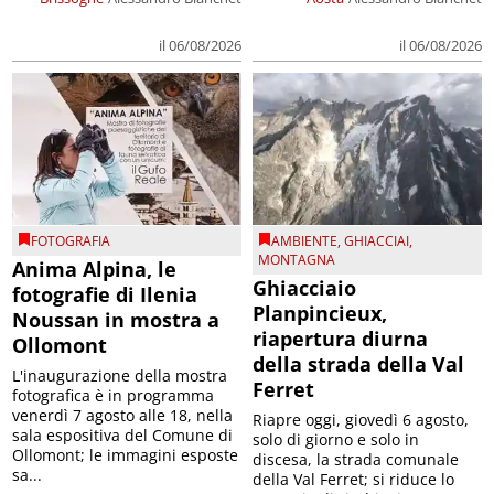
il 06/08/2026
il 06/08/2026
FOTOGRAFIA
AMBIENTE
,
GHIACCIAI
,
MONTAGNA
Anima Alpina, le
Ghiacciaio
fotografie di Ilenia
Planpincieux,
Noussan in mostra a
riapertura diurna
Ollomont
della strada della Val
L'inaugurazione della mostra
Ferret
fotografica è in programma
venerdì 7 agosto alle 18, nella
Riapre oggi, giovedì 6 agosto,
sala espositiva del Comune di
solo di giorno e solo in
Ollomont; le immagini esposte
discesa, la strada comunale
sa...
della Val Ferret; si riduce lo