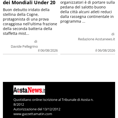
dei Mondiali Under 20
organizzatori è di portare sulla
pedana del salotto buono
Buon debutto iridato della
della città alcuni atleti reduci
stellina della Cogne,
dalla rassegna continentale in
protagonista di una prova
programma ...
coraggiosa nell'ultima frazione
della seconda batteria della
staffetta mist...
di
Redazione Aostanews.it
di
Davide Pellegrino
il 06/08/2026
il 06/08/2026
Quotidiano online Iscrizione al Tribunale di Aosta n.
8/2012
Autorizzazione del 13/12/2012
www.gazzettamatin.com