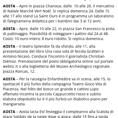
AOSTA
– Apre in piazza Chanoux, dalle 10 alle 20, il mercatino
di Natale Marché Vert Noël. Si replica domenica 24. Dalle 15
alle 17 allo stand La Saint Ours è in programma un laboratorio
di falegnameria didattica per i bambini dai 3 ai 12 anni.
AOSTA
– Apre, dalle 10 alle 22, in piazza San Francesco la pista
di pattinaggio. Possibilità di noleggiare i pattini dal 24 al 48.
Costo: 10 euro intero; 8 euro ridotto. Si replica domenica.
AOSTA
– Il teatro Splendor fa da sfondo, alle 11, alla
presentazione del libro Una cosa sola di Nicola Gratteri e
Antonio Nicaso. Conduce l’incontro il giornalista Christian
Diémoz. Prenotazione del posto obbligatoria online sul portale
webtic.it o alla biglietteria del Museo Archeologico regionale,
piazza Roncas, 12.
AOSTA
– Per la rassegna Enfanthéâtre va in scena, alle 15, lo
spettacoli Il più furbo della compagnia Teatro Gioco Vita di
Piacenza. Nel folto del bosco un grande e cattivo Lupo
affamato incontra la piccola Cappuccetto rosso e subito
elabora (dopotutto lui è il più furbo) un diabolico piano per
mangiarsela.
AOSTA
– Aosta Iacta Est festeggia il compleanno alla Scatola di
place Soldats de la neige dove si gioca, dalle 15 fino a tarda