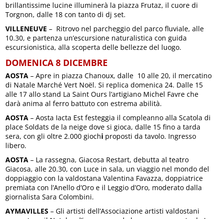
brillantissime lucine illuminerà la piazza Frutaz, il cuore di
Torgnon, dalle 18 con tanto di dj set.
VILLENEUVE
– Ritrovo nel parcheggio del parco fluviale, alle
10.30, e partenza un’escursione naturalistica con guida
escursionistica, alla scoperta delle bellezze del luogo.
DOMENICA 8 DICEMBRE
AOSTA
– Apre in piazza Chanoux, dalle 10 alle 20, il mercatino
di Natale Marché Vert Noël. Si replica domenica 24. Dalle 15
alle 17 allo stand La Saint Ours l’artigiano Michel Favre che
darà anima al ferro battuto con estrema abilità.
AOSTA
– Aosta Iacta Est festeggia il compleanno alla Scatola di
place Soldats de la neige dove si gioca, dalle 15 fino a tarda
sera, con gli oltre 2.000 gioch
i
proposti da tavolo. Ingresso
libero.
AOSTA
– La rassegna, Giacosa Restart, debutta al teatro
Giacosa, alle 20.30, con Luce in sala, un viaggio nel mondo del
doppiaggio con la valdostana Valentina Favazza, doppiatrice
premiata con l’Anello d’Oro e il Leggio d’Oro, moderato dalla
giornalista Sara Colombini.
AYMAVILLES
– Gli artisti dell’Associazione artisti valdostani