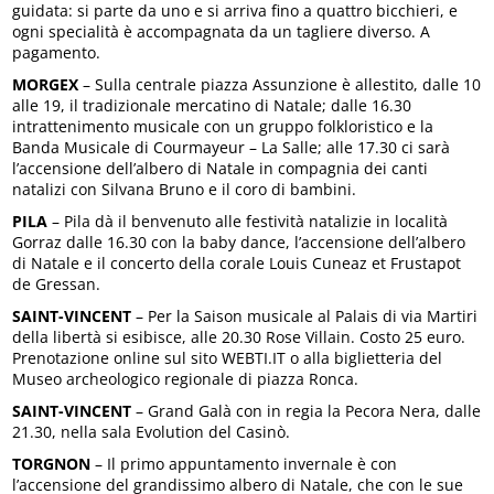
guidata: si parte da uno e si arriva fino a quattro bicchieri, e
ogni specialità è accompagnata da un tagliere diverso. A
pagamento.
MORGEX
– Sulla centrale piazza Assunzione è allestito, dalle 10
alle 19, il tradizionale mercatino di Natale; dalle 16.30
intrattenimento musicale con un gruppo folkloristico e la
Banda Musicale di Courmayeur – La Salle; alle 17.30 ci sarà
l’accensione dell’albero di Natale in compagnia dei canti
natalizi con Silvana Bruno e il coro di bambini.
PILA
– Pila dà il benvenuto alle festività natalizie in località
Gorraz dalle 16.30 con la baby dance, l’accensione dell’albero
di Natale e il concerto della corale Louis Cuneaz et Frustapot
de Gressan.
SAINT-VINCENT
– Per la Saison musicale al Palais di via Martiri
della libertà si esibisce, alle 20.30 Rose Villain. Costo 25 euro.
Prenotazione online sul sito WEBTI.IT o alla biglietteria del
Museo archeologico regionale di piazza Ronca.
SAINT-VINCENT
– Grand Galà con in regia la Pecora Nera, dalle
21.30, nella sala Evolution del Casinò.
TORGNON
– Il primo appuntamento invernale è con
l’accensione del grandissimo albero di Natale, che con le sue