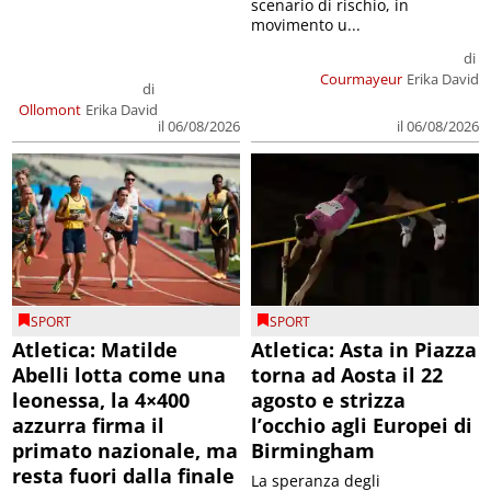
scenario di rischio, in
movimento u...
di
Courmayeur
Erika David
di
Ollomont
Erika David
il 06/08/2026
il 06/08/2026
SPORT
SPORT
Atletica: Matilde
Atletica: Asta in Piazza
Abelli lotta come una
torna ad Aosta il 22
leonessa, la 4×400
agosto e strizza
azzurra firma il
l’occhio agli Europei di
primato nazionale, ma
Birmingham
resta fuori dalla finale
La speranza degli