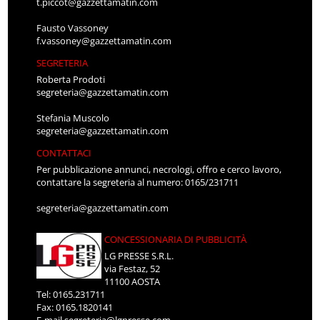
t.piccot@gazzettamatin.com
Fausto Vassoney
f.vassoney@gazzettamatin.com
SEGRETERIA
Roberta Prodoti
segreteria@gazzettamatin.com
Stefania Muscolo
segreteria@gazzettamatin.com
CONTATTACI
Per pubblicazione annunci, necrologi, offro e cerco lavoro,
contattare la segreteria al numero: 0165/231711
segreteria@gazzettamatin.com
CONCESSIONARIA DI PUBBLICITÀ
LG PRESSE S.R.L.
via Festaz, 52
11100 AOSTA
Tel: 0165.231711
Fax: 0165.1820141
E-mail
segreteria@lgpresse.com