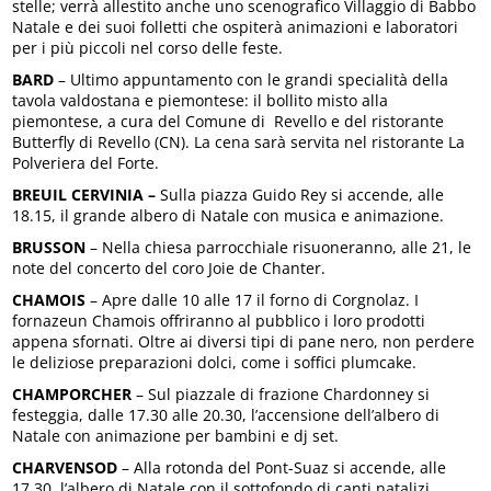
stelle; verrà allestito anche uno scenografico Villaggio di Babbo
Natale e dei suoi folletti che ospiterà animazioni e laboratori
per i più piccoli nel corso delle feste.
BARD
– Ultimo appuntamento con le grandi specialità della
tavola valdostana e piemontese: il bollito misto alla
piemontese, a cura del Comune di Revello e del ristorante
Butterfly di Revello (CN). La cena sarà servita nel ristorante La
Polveriera del Forte.
BREUIL CERVINIA –
Sulla piazza Guido Rey si accende, alle
18.15, il grande albero di Natale con musica e animazione.
BRUSSON
– Nella chiesa parrocchiale risuoneranno, alle 21, le
note del concerto del coro Joie de Chanter.
CHAMOIS
– Apre dalle 10 alle 17 il forno di Corgnolaz. I
fornazeun Chamois offriranno al pubblico i loro prodotti
appena sfornati. Oltre ai diversi tipi di pane nero, non perdere
le deliziose preparazioni dolci, come i soffici plumcake.
CHAMPORCHER
– Sul piazzale di frazione Chardonney si
festeggia, dalle 17.30 alle 20.30, l’accensione dell’albero di
Natale con animazione per bambini e dj set.
CHARVENSOD
– Alla rotonda del Pont-Suaz si accende, alle
17.30, l’albero di Natale con il sottofondo di canti natalizi.