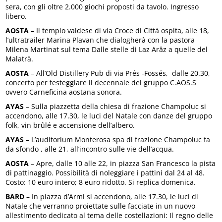
sera, con gli oltre 2.000 giochi proposti da tavolo. Ingresso
libero.
AOSTA
– Il tempio valdese di via Croce di Città ospita, alle 18,
l’ultratrailer Marina Plavan che dialogherà con la pastora
Milena Martinat sul tema Dalle stelle di Laz Arâz a quelle del
Malatrà.
AOSTA
– All’Old Distillery Pub di via Prés -Fossés, dalle 20.30,
concerto per festeggiare il decennale del gruppo C.AOS.S
ovvero Carneficina aostana sonora.
AYAS
– Sulla piazzetta della chiesa di frazione Champoluc si
accendono, alle 17.30, le luci del Natale con danze del gruppo
folk, vin brûlé e accensione dell’albero.
AYAS
– L’auditorium Monterosa spa di frazione Champoluc fa
da sfondo , alle 21, all’incontro sulle vie dell’acqua.
AOSTA
– Apre, dalle 10 alle 22, in piazza San Francesco la pista
di pattinaggio. Possibilità di noleggiare i pattini dal 24 al 48.
Costo: 10 euro intero; 8 euro ridotto. Si replica domenica.
BARD
– In piazza d’Armi si accendono, alle 17.30, le luci di
Natale che verranno proiettate sulle facciate in un nuovo
allestimento dedicato al tema delle costellazioni: Il regno delle