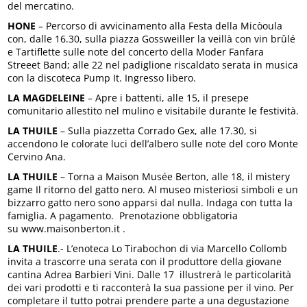
del mercatino.
HONE
– Percorso di avvicinamento alla Festa della Micòoula
con, dalle 16.30, sulla piazza Gossweiller la veillà con vin brûlé
e Tartiflette sulle note del concerto della Moder Fanfara
Streeet Band; alle 22 nel padiglione riscaldato serata in musica
con la discoteca Pump It. Ingresso libero.
LA MAGDELEINE
– Apre i battenti, alle 15, il presepe
comunitario allestito nel mulino e visitabile durante le festività.
LA THUILE
– Sulla piazzetta Corrado Gex, alle 17.30, si
accendono le colorate luci dell’albero sulle note del coro Monte
Cervino Ana.
LA THUILE
– Torna a Maison Musée Berton, alle 18, il mistery
game Il ritorno del gatto nero. Al museo misteriosi simboli e un
bizzarro gatto nero sono apparsi dal nulla. Indaga con tutta la
famiglia. A pagamento. Prenotazione obbligatoria
su www.maisonberton.it .
LA THUILE
.- L’enoteca Lo Tirabochon di via Marcello Collomb
invita a trascorre una serata con il produttore della giovane
cantina Adrea Barbieri Vini. Dalle 17 illustrerà le particolarità
dei vari prodotti e ti racconterà la sua passione per il vino. Per
completare il tutto potrai prendere parte a una degustazione