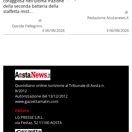
coraggiosa nell'ultima frazione
della seconda batteria della
staffetta mist...
di
Redazione Aostanews.it
di
Davide Pellegrino
il 06/08/2026
il 06/08/2026
Quotidiano online Iscrizione al Tribunale di Aosta n.
8/2012
Autorizzazione del 13/12/2012
www.gazzettamatin.com
Editore
LG PRESSE S.R.L.
via Festaz, 52 11100 AOSTA