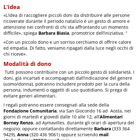
L’idea
«L’idea di raccogliere piccoli doni da distribuire alle persone
ricoverate durante il periodo natalizio è un gesto di amore e
attenzione nei confronti di chi sta affrontando un momento
difficile», spiega
Barbara Biasia
, promotrice dell’iniziativa. “
«Con un piccolo dono e un sorriso cerchiamo di offrire calore
ed empatia. Di fatto, veniamo ripagati dalla luce negli occhi di
chi riceve».
Modalità di dono
Tutti possono contribuire con un piccolo gesto di solidarietà. I
doni, già incartati e accompagnati dall’indicazione del genere
(uomo/donna), potranno includere prodotti per la cura della
persona, indumenti o oggetti di uso quotidiano. Si prega di
evitare generi alimentari.
I regali potranno essere consegnati alla sede della
Fondazione Comunitaria
, via San Giocondo 16 ad Aosta, nei
giorni di martedì e giovedì dalle 10 alle 12; all’
Alimentari
Borney Renzo
, ad Aymavilles, durante gli orari di apertura del
negozio; oppure contattando direttamente
Barbara
(333 364
9429),
Anna
(320 436 9061) oppure scrivendo
mail