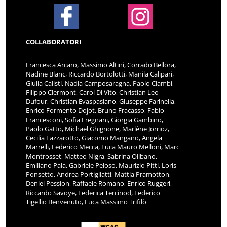
COLLABORATORI
Francesca Arcaro, Massimo Altini, Corrado Bellora,
Nadine Blanc, Riccardo Bortolotti, Manila Calipari,
Giulia Calisti, Nadia Camposaragna, Paolo Ciambi,
Filippo Clermont, Carol Di Vito, Christian Leo
Dufour, Christian Evaspasiano, Giuseppe Farinella,
Enrico Formento Dojot, Bruno Fracasso, Fabio
Francesconi, Sofia Fregnani, Giorgia Gambino,
Paolo Gatto, Michael Ghignone, Marlène Jorrioz,
Cecilia Lazzarotto, Giacomo Mangano, Angela
Marrelli, Federico Mecca, Luca Mauro Melloni, Marc
Montrosset, Matteo Nigra, Sabrina Olibano,
Emiliano Pala, Gabriele Peloso, Maurizio Pitti, Loris
Ponsetto, Andrea Portigliatti, Mattia Pramotton,
Deniel Pession, Raffaele Romano, Enrico Ruggeri,
Riccardo Savoye, Federica Tercinod, Federico
Tigellio Benvenuto, Luca Massimo Trifilò