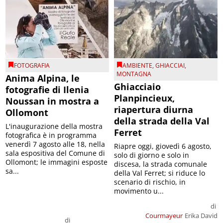
FOTOGRAFIA
AMBIENTE
,
GHIACCIAI
,
MONTAGNA
Anima Alpina, le
Ghiacciaio
fotografie di Ilenia
Planpincieux,
Noussan in mostra a
riapertura diurna
Ollomont
della strada della Val
L'inaugurazione della mostra
Ferret
fotografica è in programma
venerdì 7 agosto alle 18, nella
Riapre oggi, giovedì 6 agosto,
sala espositiva del Comune di
solo di giorno e solo in
Ollomont; le immagini esposte
discesa, la strada comunale
sa...
della Val Ferret; si riduce lo
scenario di rischio, in
movimento u...
di
Courmayeur
Erika David
di