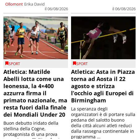
Ollomont
Erika David
il 06/08/2026
il 06/08/2026
SPORT
SPORT
Atletica: Matilde
Atletica: Asta in Piazza
Abelli lotta come una
torna ad Aosta il 22
leonessa, la 4×400
agosto e strizza
azzurra firma il
l’occhio agli Europei di
primato nazionale, ma
Birmingham
resta fuori dalla finale
La speranza degli
dei Mondiali Under 20
organizzatori è di portare sulla
pedana del salotto buono
Buon debutto iridato della
della città alcuni atleti reduci
stellina della Cogne,
dalla rassegna continentale in
protagonista di una prova
programma ...