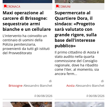
CRONACA
COMUNI
Maxi operazione al
Supermercato al
carcere di Brissogne:
Quartiere Dora, il
sequestrate armi
sindaco: «Progetto
bianche e un cellulare
sarà valutato con
grande rigore, sulla
L'intervento ha coinvolto un
base dell’interesse
centinaio di uomini della
Polizia penitenziaria,
pubblico»
provenienti da tutti gli istituti
Il primo cittadino di Aosta è
del Provveditorato
stato audito nella quarta
commissione del Consiglio
regionale, dove ha ribadito
come l'iter, al momento, sia
ancora ferm...
di
di
Brissogne
Alessandro Bianchet
Aosta
Alessandro Bianchet
il 06/08/2026
il 06/08/2026