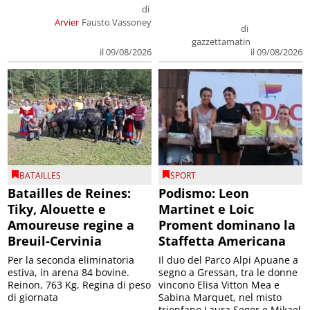
di
Arvier
Fausto Vassoney
di
gazzettamatin
il 09/08/2026
il 09/08/2026
BATAILLES
SPORT
Batailles de Reines:
Podismo: Leon
Tiky, Alouette e
Martinet e Loic
Amoureuse regine a
Proment dominano la
Breuil-Cervinia
Staffetta Americana
Per la seconda eliminatoria
Il duo del Parco Alpi Apuane a
estiva, in arena 84 bovine.
segno a Gressan, tra le donne
Reinon, 763 Kg, Regina di peso
vincono Elisa Vitton Mea e
di giornata
Sabina Marquet, nel misto
trionfano Laura Segor e Mikael