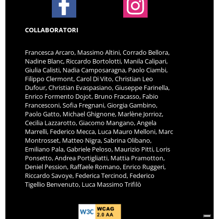
COLLABORATORI
Francesca Arcaro, Massimo Altini, Corrado Bellora,
Nadine Blanc, Riccardo Bortolotti, Manila Calipari,
Giulia Calisti, Nadia Camposaragna, Paolo Ciambi,
Filippo Clermont, Carol Di Vito, Christian Leo
Dufour, Christian Evaspasiano, Giuseppe Farinella,
Enrico Formento Dojot, Bruno Fracasso, Fabio
Francesconi, Sofia Fregnani, Giorgia Gambino,
Paolo Gatto, Michael Ghignone, Marlène Jorrioz,
Cecilia Lazzarotto, Giacomo Mangano, Angela
Marrelli, Federico Mecca, Luca Mauro Melloni, Marc
Montrosset, Matteo Nigra, Sabrina Olibano,
Emiliano Pala, Gabriele Peloso, Maurizio Pitti, Loris
Ponsetto, Andrea Portigliatti, Mattia Pramotton,
Deniel Pession, Raffaele Romano, Enrico Ruggeri,
Riccardo Savoye, Federica Tercinod, Federico
Tigellio Benvenuto, Luca Massimo Trifilò