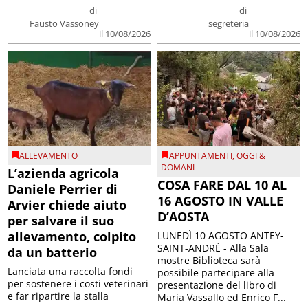
di
di
Fausto Vassoney
segreteria
il 10/08/2026
il 10/08/2026
ALLEVAMENTO
APPUNTAMENTI
,
OGGI &
DOMANI
L’azienda agricola
COSA FARE DAL 10 AL
Daniele Perrier di
16 AGOSTO IN VALLE
Arvier chiede aiuto
D’AOSTA
per salvare il suo
allevamento, colpito
LUNEDÌ 10 AGOSTO ANTEY-
SAINT-ANDRÉ - Alla Sala
da un batterio
mostre Biblioteca sarà
Lanciata una raccolta fondi
possibile partecipare alla
per sostenere i costi veterinari
presentazione del libro di
e far ripartire la stalla
Maria Vassallo ed Enrico F...