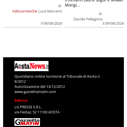
Mongi...
di
Valtournenche
Luca Mercanti
di
Davide Pellegrino
il 09/08/2026
il 09/08/2026
Quotidiano online Iscrizione al Tribunale di Aosta n.
8/2012
Autorizzazione del 13/12/2012
www.gazzettamatin.com
Editore
LG PRESSE S.R.L.
via Festaz, 52 11100 AOSTA