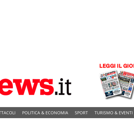
TTACOLI
POLITICA & ECONOMIA
SPORT
TURISMO & EVENTI
C