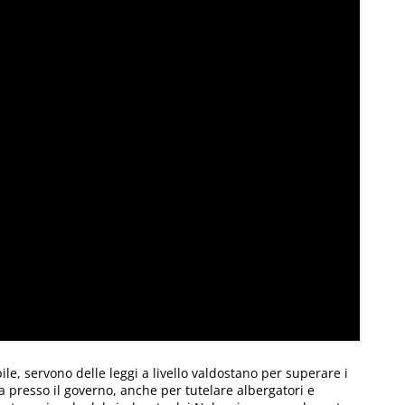
B
d
ile, servono delle leggi a livello valdostano per superare i
a presso il governo, anche per tutelare albergatori e