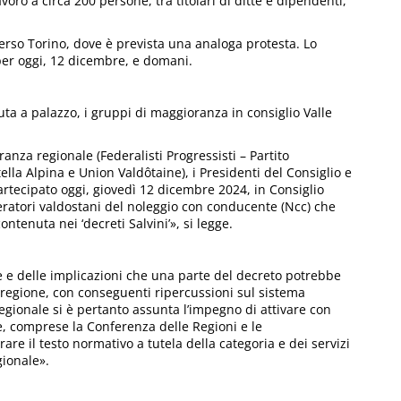
voro a circa 200 persone, tra titolari di ditte e dipendenti,
o verso Torino, dove è prevista una analoga protesta. Lo
a per oggi, 12 dicembre, e domani.
uta a palazzo, i gruppi di maggioranza in consiglio Valle
anza regionale (Federalisti Progressisti – Partito
lla Alpina e Union Valdôtaine), i Presidenti del Consiglio e
rtecipato oggi, giovedì 12 dicembre 2024, in Consiglio
eratori valdostani del noleggio con conducente (Ncc) che
tenuta nei ‘decreti Salvini’», si legge.
ate e delle implicazioni che una parte del decreto potrebbe
regione, con conseguenti ripercussioni sul sistema
gionale si è pertanto assunta l’impegno di attivare con
ne, comprese la Conferenza delle Regioni e le
re il testo normativo a tutela della categoria e dei servizi
gionale».