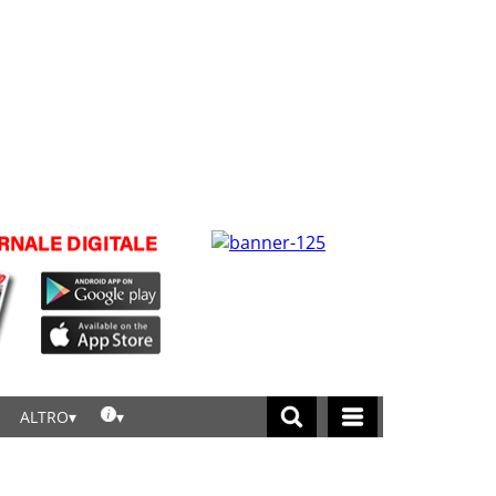
ALTRO
licca per leggere tutte le