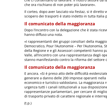
che ci consentano di lavorare. Il nostro settore dà la
che ora rischiano di non poter più lavorare».
Il corteo, dopo aver lasciato via Festaz, si è dirett
sciopero dei trasporti è stato indetto in tutta Itali
Il comunicato della maggioranza
Dopo l’incontro con la delegazione che è stata ricev
hanno diffuso una nota.
«I rappresentanti dei gruppi consiliari della maggior
Democratico, Pour l’Autonomie – Per l’Autonomia, Ste
della Regione e e gli Assessori competenti hanno pa
Valle, all’incontro con una rappresentanza degli op
stanno manifestando contro la riforma del settore con
Il comunicato della maggioranza
E ancora. «Si è preso atto delle difficoltà evidenzi
generare a danno delle 200 imprese operanti nella 
economico e turistico valdostano. La maggioranza re
urgenza tutti i canali istituzionali a sua disposizio
rappresentanze parlamentari, per cercare di migliora
di trasporto privato di carattere regionale e interre
(t.p.)