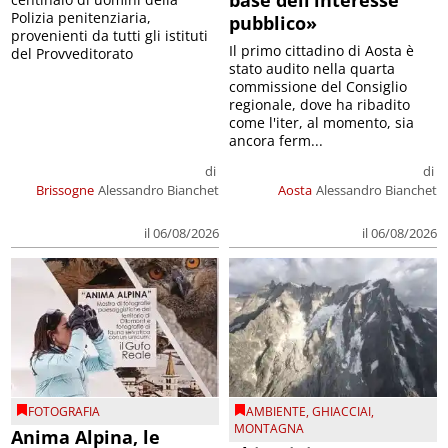
base dell’interesse
Polizia penitenziaria,
pubblico»
provenienti da tutti gli istituti
Il primo cittadino di Aosta è
del Provveditorato
stato audito nella quarta
commissione del Consiglio
regionale, dove ha ribadito
come l'iter, al momento, sia
ancora ferm...
di
di
Brissogne
Alessandro Bianchet
Aosta
Alessandro Bianchet
il 06/08/2026
il 06/08/2026
FOTOGRAFIA
AMBIENTE
,
GHIACCIAI
,
MONTAGNA
Anima Alpina, le