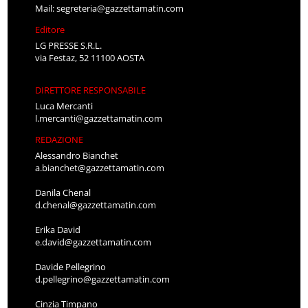
Mail:
segreteria@gazzettamatin.com
Editore
LG PRESSE S.R.L.
via Festaz, 52 11100 AOSTA
DIRETTORE RESPONSABILE
Luca Mercanti
l.mercanti@gazzettamatin.com
REDAZIONE
Alessandro Bianchet
a.bianchet@gazzettamatin.com
Danila Chenal
d.chenal@gazzettamatin.com
Erika David
e.david@gazzettamatin.com
Davide Pellegrino
d.pellegrino@gazzettamatin.com
Cinzia Timpano