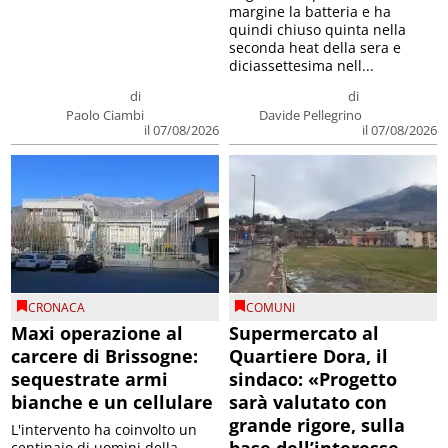
margine la batteria e ha
quindi chiuso quinta nella
seconda heat della sera e
diciassettesima nell...
di
di
Paolo Ciambi
Davide Pellegrino
il 07/08/2026
il 07/08/2026
CRONACA
COMUNI
Maxi operazione al
Supermercato al
carcere di Brissogne:
Quartiere Dora, il
sequestrate armi
sindaco: «Progetto
bianche e un cellulare
sarà valutato con
grande rigore, sulla
L'intervento ha coinvolto un
centinaio di uomini della