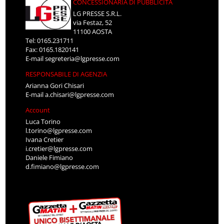
CONCESSIONARIA DI PUBBLICITÀ
LG PRESSE S.R.L.
via Festaz, 52
11100 AOSTA
Tel: 0165.231711
Fax: 0165.1820141
E-mail
segreteria@lgpresse.com
RESPONSABILE DI AGENZIA
Arianna Gori Chisari
E-mail
a.chisari@lgpresse.com
Account
Luca Torino
l.torino@lgpresse.com
Ivana Cretier
i.cretier@lgpresse.com
Daniele Fimiano
d.fimiano@lgpresse.com