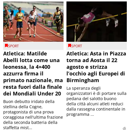
SPORT
SPORT
Atletica: Matilde
Atletica: Asta in Piazza
Abelli lotta come una
torna ad Aosta il 22
leonessa, la 4×400
agosto e strizza
azzurra firma il
l’occhio agli Europei di
primato nazionale, ma
Birmingham
resta fuori dalla finale
La speranza degli
dei Mondiali Under 20
organizzatori è di portare sulla
pedana del salotto buono
Buon debutto iridato della
della città alcuni atleti reduci
stellina della Cogne,
dalla rassegna continentale in
protagonista di una prova
programma ...
coraggiosa nell'ultima frazione
della seconda batteria della
staffetta mist...
di