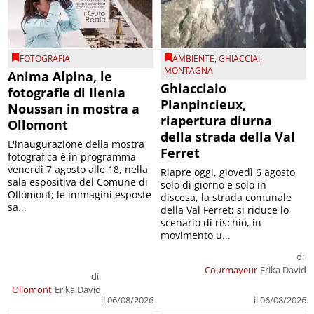
FOTOGRAFIA
AMBIENTE
,
GHIACCIAI
,
MONTAGNA
Anima Alpina, le
Ghiacciaio
fotografie di Ilenia
Planpincieux,
Noussan in mostra a
riapertura diurna
Ollomont
della strada della Val
L'inaugurazione della mostra
Ferret
fotografica è in programma
venerdì 7 agosto alle 18, nella
Riapre oggi, giovedì 6 agosto,
sala espositiva del Comune di
solo di giorno e solo in
Ollomont; le immagini esposte
discesa, la strada comunale
sa...
della Val Ferret; si riduce lo
scenario di rischio, in
movimento u...
di
Courmayeur
Erika David
di
Ollomont
Erika David
il 06/08/2026
il 06/08/2026