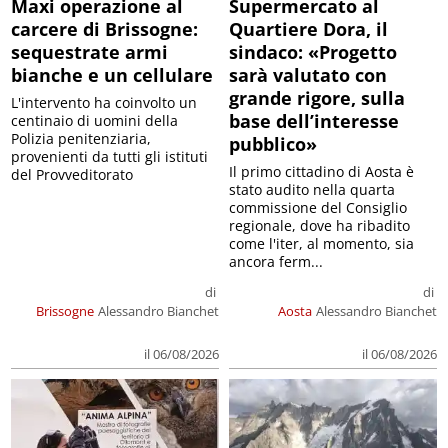
Maxi operazione al
Supermercato al
carcere di Brissogne:
Quartiere Dora, il
sequestrate armi
sindaco: «Progetto
bianche e un cellulare
sarà valutato con
grande rigore, sulla
L'intervento ha coinvolto un
base dell’interesse
centinaio di uomini della
Polizia penitenziaria,
pubblico»
provenienti da tutti gli istituti
Il primo cittadino di Aosta è
del Provveditorato
stato audito nella quarta
commissione del Consiglio
regionale, dove ha ribadito
come l'iter, al momento, sia
ancora ferm...
di
di
Brissogne
Alessandro Bianchet
Aosta
Alessandro Bianchet
il 06/08/2026
il 06/08/2026