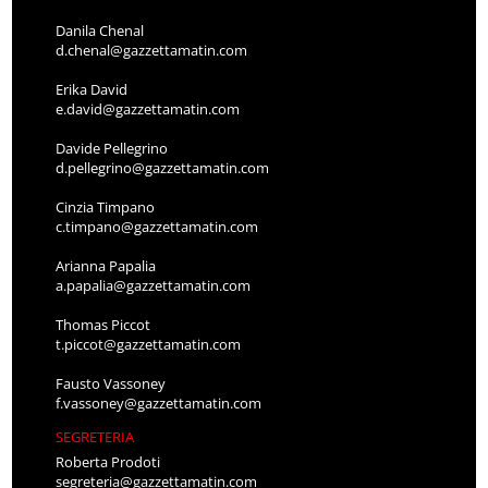
Danila Chenal
d.chenal@gazzettamatin.com
Erika David
e.david@gazzettamatin.com
Davide Pellegrino
d.pellegrino@gazzettamatin.com
Cinzia Timpano
c.timpano@gazzettamatin.com
Arianna Papalia
a.papalia@gazzettamatin.com
Thomas Piccot
t.piccot@gazzettamatin.com
Fausto Vassoney
f.vassoney@gazzettamatin.com
SEGRETERIA
Roberta Prodoti
segreteria@gazzettamatin.com