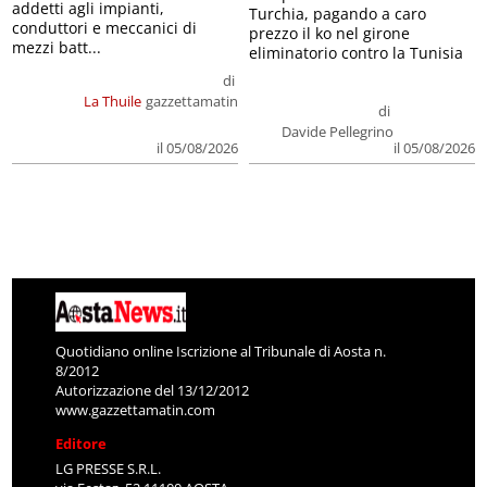
addetti agli impianti,
Turchia, pagando a caro
conduttori e meccanici di
prezzo il ko nel girone
mezzi batt...
eliminatorio contro la Tunisia
di
La Thuile
gazzettamatin
di
Davide Pellegrino
il 05/08/2026
il 05/08/2026
Quotidiano online Iscrizione al Tribunale di Aosta n.
8/2012
Autorizzazione del 13/12/2012
www.gazzettamatin.com
Editore
LG PRESSE S.R.L.