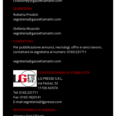
f.vassoney@gazzettamatin.com
SEGRETERIA
Roberta Prodoti
segreteria@gazzettamatin.com
Stefania Muscolo
segreteria@gazzettamatin.com
CONTATTACI
Per pubblicazione annunci, necrologi, offro e cerco lavoro,
contattare la segreteria al numero: 0165/231711
segreteria@gazzettamatin.com
CONCESSIONARIA DI PUBBLICITÀ
LG PRESSE S.R.L.
via Festaz, 52
11100 AOSTA
Tel: 0165.231711
Fax: 0165.1820141
E-mail
segreteria@lgpresse.com
RESPONSABILE DI AGENZIA
Arianna Gori Chisari