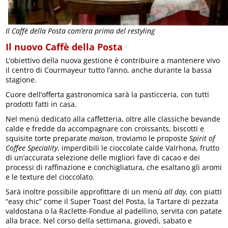
Il Caffè della Posta com’era prima del restyling
Il nuovo Caffè della Posta
L’obiettivo della nuova gestione è contribuire a mantenere vivo
il centro di Courmayeur tutto l’anno, anche durante la bassa
stagione.
Cuore dell’offerta gastronomica sarà la pasticceria, con tutti
prodotti fatti in casa.
Nel menù dedicato alla caffetteria, oltre alle classiche bevande
calde e fredde da accompagnare con croissants, biscotti e
squisite torte preparate
maison
, troviamo le proposte
Spirit of
Coffee Speciality
, imperdibili le cioccolate calde Valrhona, frutto
di un’accurata selezione delle migliori fave di cacao e dei
processi di raffinazione e conchigliatura, che esaltano gli aromi
e le texture del cioccolato.
Sarà inoltre possibile approfittare di un menù
all day
, con piatti
“easy chic” come il Super Toast del Posta, la Tartare di pezzata
valdostana o la Raclette-Fondue al padellino, servita con patate
alla brace. Nel corso della settimana, giovedì, sabato e