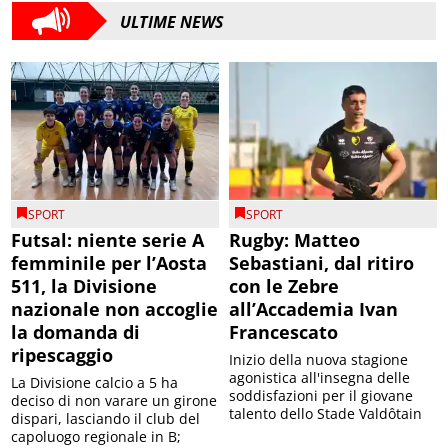
ULTIME NEWS
SPORT
SPORT
Futsal: niente serie A
Rugby: Matteo
femminile per l’Aosta
Sebastiani, dal ritiro
511, la Divisione
con le Zebre
nazionale non accoglie
all’Accademia Ivan
la domanda di
Francescato
ripescaggio
Inizio della nuova stagione
agonistica all'insegna delle
La Divisione calcio a 5 ha
soddisfazioni per il giovane
deciso di non varare un girone
talento dello Stade Valdôtain
dispari, lasciando il club del
capoluogo regionale in B;