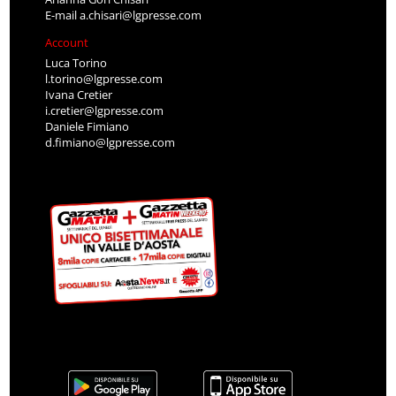
E-mail
a.chisari@lgpresse.com
Account
Luca Torino
l.torino@lgpresse.com
Ivana Cretier
i.cretier@lgpresse.com
Daniele Fimiano
d.fimiano@lgpresse.com