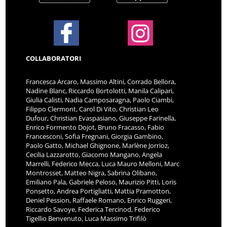
COLLABORATORI
Francesca Arcaro, Massimo Altini, Corrado Bellora,
Nadine Blanc, Riccardo Bortolotti, Manila Calipari,
Giulia Calisti, Nadia Camposaragna, Paolo Ciambi,
Filippo Clermont, Carol Di Vito, Christian Leo
Dufour, Christian Evaspasiano, Giuseppe Farinella,
Enrico Formento Dojot, Bruno Fracasso, Fabio
Francesconi, Sofia Fregnani, Giorgia Gambino,
Paolo Gatto, Michael Ghignone, Marlène Jorrioz,
Cecilia Lazzarotto, Giacomo Mangano, Angela
Marrelli, Federico Mecca, Luca Mauro Melloni, Marc
Montrosset, Matteo Nigra, Sabrina Olibano,
Emiliano Pala, Gabriele Peloso, Maurizio Pitti, Loris
Ponsetto, Andrea Portigliatti, Mattia Pramotton,
Deniel Pession, Raffaele Romano, Enrico Ruggeri,
Riccardo Savoye, Federica Tercinod, Federico
Tigellio Benvenuto, Luca Massimo Trifilò