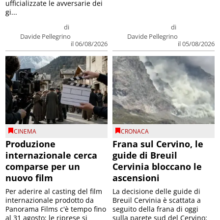
ufficializzate le avversarie dei
gi...
di
di
Davide Pellegrino
Davide Pellegrino
il 06/08/2026
il 05/08/2026
CINEMA
CRONACA
Produzione
Frana sul Cervino, le
internazionale cerca
guide di Breuil
comparse per un
Cervinia bloccano le
nuovo film
ascensioni
Per aderire al casting del film
La decisione delle guide di
internazionale prodotto da
Breuil Cervinia è scattata a
Panorama Films c'è tempo fino
seguito della frana di oggi
al 31 agosto; le riprese si
sulla parete sud del Cervino;