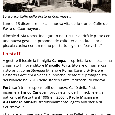
Lo storico Caffé della Posta di Courmayeur
Lunedì 16 dicembre inizia la nuova vita dello storico Caffè della
Posta di Courmayeur.
Il locale di via Roma, inaugurato nel 1911, riaprirà le porte con
una nuova gestione proponendo caffetteria, cocktail bar e
piccola cucina con un menù per tutto il giorno “easy chic”.
Lo staff
A gestire il locale la famiglia
Canepa
, proprietaria del locale, ha
chiamato l’imprenditore
Marcello Forti
, titolare di numerosi
ristoranti, come
Stendhal
Milano e Roma,
Osteria di Brera
e
Hostaria Bacanera
a Venezia, nonché ideatore e protagonista
del rilancio nel 2010 dello storico Caffè Pedrocchi di Padova.
Forti
sarà tra i responsabili del nuovo Caffè della Posta
insieme a
Enrico Canepa
– proprietario dell’immobile e già
patron del Posta tra il 1999 e il 2005 -,
Paolo Migiarra
e
Alessandro Gilberti
, tradizionalmente legato alla storia di
Courmayeur.
«Tornare ad investire a Courmayeur, con l’affetto che nutro per