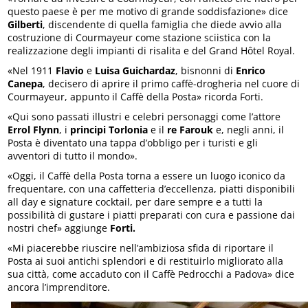
questo paese è per me motivo di grande soddisfazione» dice
Gilberti
, discendente di quella famiglia che diede avvio alla
costruzione di Courmayeur come stazione sciistica con la
realizzazione degli impianti di risalita e del Grand Hôtel Royal.
«Nel 1911
Flavio
e
Luisa Guichardaz
, bisnonni di
Enrico
Canepa
, decisero di aprire il primo caffè-drogheria nel cuore di
Courmayeur, appunto il Caffè della Posta» ricorda Forti.
«Qui sono passati illustri e celebri personaggi come l’attore
Errol Flynn
, i
principi
Torlonia
e il
re Farouk
e, negli anni, il
Posta è diventato una tappa d’obbligo per i turisti e gli
avventori di tutto il mondo».
«Oggi, il Caffè della Posta torna a essere un luogo iconico da
frequentare, con una caffetteria d’eccellenza, piatti disponibili
all day e signature cocktail, per dare sempre e a tutti la
possibilità di gustare i piatti preparati con cura e passione dai
nostri chef» aggiunge
Forti.
«Mi piacerebbe riuscire nell’ambiziosa sfida di riportare il
Posta ai suoi antichi splendori e di restituirlo migliorato alla
sua città, come accaduto con il Caffè Pedrocchi a Padova» dice
ancora l’imprenditore.