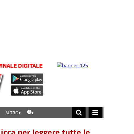
ALTRO
licca per leggere tutte le