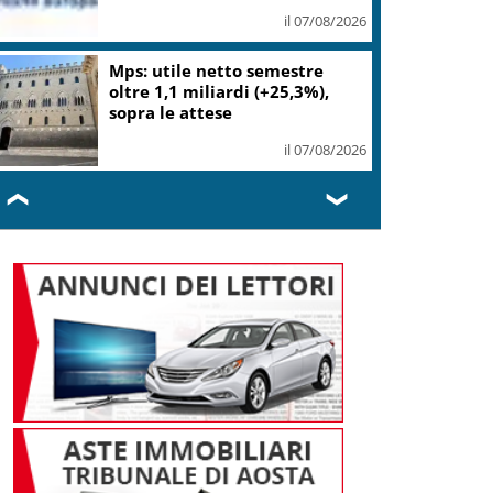
Cerilli
il 07/08/2026
Bitdefender: popolarità de
L’Odissea usata per diffondere
malware
il 06/08/2026
❮
❯