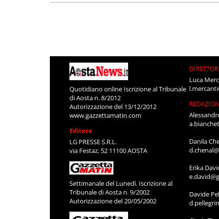
DIRETTOR
Luca Merc
l.mercant
Quotidiano online Iscrizione al Tribunale
di Aosta n. 8/2012
REDAZIO
Autorizzazione del 13/12/2012
Alessandr
www.gazzettamatin.com
a.bianche
Editore
Danila Ch
LG PRESSE S.R.L.
d.chenal@
via Festaz, 52 11100 AOSTA
Erika Davi
e.david@g
Settimanale del Lunedì. Iscrizione al
Tribunale di Aosta n. 9/2002
Davide Pel
Autorizzazione del 20/05/2002
d.pellegr