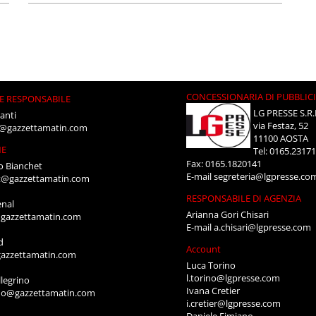
CONCESSIONARIA DI PUBBLIC
E RESPONSABILE
LG PRESSE S.R.
anti
via Festaz, 52
i@gazzettamatin.com
11100 AOSTA
NE
Tel: 0165.2317
Fax: 0165.1820141
o Bianchet
E-mail
segreteria@lgpresse.co
t@gazzettamatin.com
RESPONSABILE DI AGENZIA
enal
Arianna Gori Chisari
gazzettamatin.com
E-mail
a.chisari@lgpresse.com
d
Account
azzettamatin.com
Luca Torino
l.torino@lgpresse.com
legrino
Ivana Cretier
ino@gazzettamatin.com
i.cretier@lgpresse.com