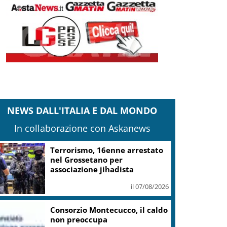
NEWS DALL'ITALIA E DAL MONDO
In collaborazione con Askanews
Musica e arte contemporanea,
Lerici ha puntato su Giovanni
Ozzola
il 07/08/2026
Guggenheim Venezia, dolore
per la scomparsa di Maria Rita