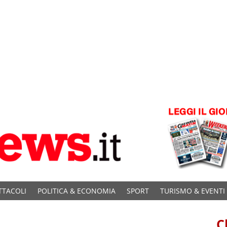
TTACOLI
POLITICA & ECONOMIA
SPORT
TURISMO & EVENTI
C