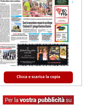
Clicca e scarica la copia