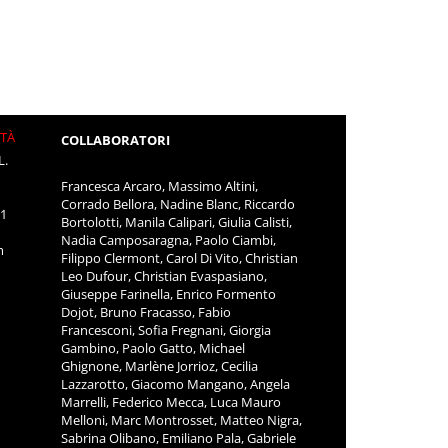
ITÀ
COLLABORATORI
L.
Francesca Arcaro, Massimo Altini,
Corrado Bellora, Nadine Blanc, Riccardo
11
Bortolotti, Manila Calipari, Giulia Calisti,
Nadia Camposaragna, Paolo Ciambi,
m
Filippo Clermont, Carol Di Vito, Christian
Leo Dufour, Christian Evaspasiano,
Giuseppe Farinella, Enrico Formento
Dojot, Bruno Fracasso, Fabio
Francesconi, Sofia Fregnani, Giorgia
Gambino, Paolo Gatto, Michael
Ghignone, Marlène Jorrioz, Cecilia
Lazzarotto, Giacomo Mangano, Angela
Marrelli, Federico Mecca, Luca Mauro
Melloni, Marc Montrosset, Matteo Nigra,
Sabrina Olibano, Emiliano Pala, Gabriele