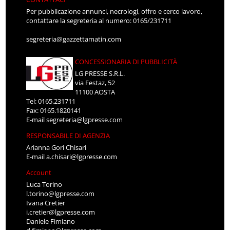
Per pubblicazione annunci, necrologi, offro e cerco lavoro,
contattare la segreteria al numero: 0165/231711
segreteria@gazzettamatin.com
CONCESSIONARIA DI PUBBLICITÀ
LG PRESSE S.R.L.
via Festaz, 52
11100 AOSTA
Tel: 0165.231711
Fax: 0165.1820141
E-mail
segreteria@lgpresse.com
RESPONSABILE DI AGENZIA
Arianna Gori Chisari
E-mail
a.chisari@lgpresse.com
Account
Luca Torino
l.torino@lgpresse.com
Ivana Cretier
i.cretier@lgpresse.com
Daniele Fimiano