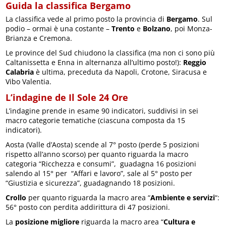
Guida la classifica Bergamo
La classifica vede al primo posto la provincia di
Bergamo
. Sul
podio – ormai è una costante –
Trento
e
Bolzano
, poi Monza-
Brianza e Cremona.
Le province del Sud chiudono la classifica (ma non ci sono più
Caltanissetta e Enna in alternanza all’ultimo posto!):
Reggio
Calabria
è ultima, preceduta da Napoli, Crotone, Siracusa e
Vibo Valentia.
L’indagine de Il Sole 24 Ore
L’indagine prende in esame 90 indicatori, suddivisi in sei
macro categorie tematiche (ciascuna composta da 15
indicatori).
Aosta (Valle d’Aosta) scende al 7° posto (perde 5 posizioni
rispetto all’anno scorso) per quanto riguarda la macro
categoria “Ricchezza e consumi”, guadagna 16 posizioni
salendo al 15° per “Affari e lavoro”, sale al 5° posto per
“Giustizia e sicurezza”, guadagnando 18 posizioni.
Crollo
per quanto riguarda la macro area “
Ambiente e servizi
“:
56° posto con perdita addirittura di 47 posizioni.
La
posizione migliore
riguarda la macro area “
Cultura e