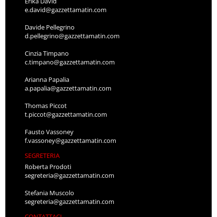
Erika David
e.david@gazzettamatin.com
Davide Pellegrino
d.pellegrino@gazzettamatin.com
Cinzia Timpano
c.timpano@gazzettamatin.com
Arianna Papalia
a.papalia@gazzettamatin.com
Thomas Piccot
t.piccot@gazzettamatin.com
Fausto Vassoney
f.vassoney@gazzettamatin.com
SEGRETERIA
Roberta Prodoti
segreteria@gazzettamatin.com
Stefania Muscolo
segreteria@gazzettamatin.com
CONTATTACI