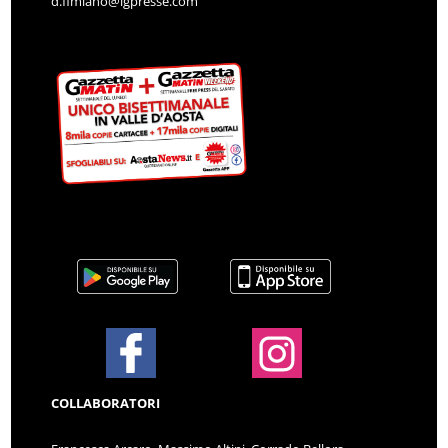
d.fimiano@lgpresse.com
COLLABORATORI