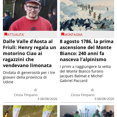
ATTUALITA'
MONTAGNA
Dalle Valle d’Aosta al
8 agosto 1786, la prima
Friuli: Henry regala un
ascensione del Monte
motorino Ciao ai
Bianco: 240 anni fa
ragazzini che
nasceva l’alpinismo
vendevano limonata
I primi a raggiungere la vetta
del Monte Bianco furono
Ondata di generosità per i tre
Jacques Balmat e Michel
giovani della provincia di
Gabriel Paccard
Udine
di
di
Cinzia Timpano
Cinzia Timpano
il 08/08/2026
il 08/08/2026