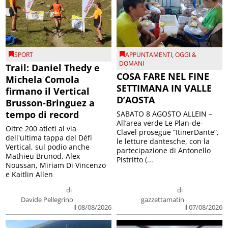
SPORT
APPUNTAMENTI
,
OGGI &
DOMANI
Trail: Daniel Thedy e
COSA FARE NEL FINE
Michela Comola
SETTIMANA IN VALLE
firmano il Vertical
D’AOSTA
Brusson-Bringuez a
tempo di record
SABATO 8 AGOSTO ALLEIN –
All’area verde Le Plan-de-
Oltre 200 atleti al via
Clavel prosegue “ItinerDante”,
dell'ultima tappa del Défì
le letture dantesche, con la
Vertical, sul podio anche
partecipazione di Antonello
Mathieu Brunod, Alex
Pistritto (...
Noussan, Miriam Di Vincenzo
e Kaitlin Allen
di
di
Davide Pellegrino
gazzettamatin
il 08/08/2026
il 07/08/2026