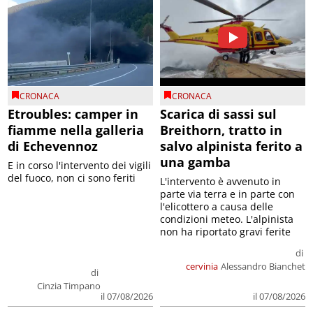
CRONACA
CRONACA
Etroubles: camper in
Scarica di sassi sul
fiamme nella galleria
Breithorn, tratto in
di Echevennoz
salvo alpinista ferito a
una gamba
E in corso l'intervento dei vigili
del fuoco, non ci sono feriti
L'intervento è avvenuto in
parte via terra e in parte con
l'elicottero a causa delle
condizioni meteo. L'alpinista
non ha riportato gravi ferite
di
cervinia
Alessandro Bianchet
di
Cinzia Timpano
il 07/08/2026
il 07/08/2026