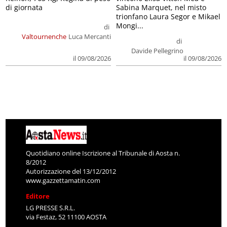
di giornata
Sabina Marquet, nel misto
trionfano Laura Segor e Mikael
Mongi...
di
Valtournenche
Luca Mercanti
di
Davide Pellegrino
il 09/08/2026
il 09/08/2026
Quotidiano online Iscrizione al Tribunale di Aosta n.
8/2012
Autorizzazione del 13/12/2012
www.gazzettamatin.com
Editore
LG PRESSE S.R.L.
via Festaz, 52 11100 AOSTA