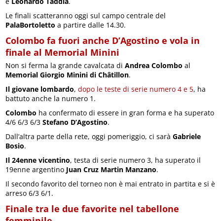
e
Leonardo Taddia
.
Le finali scatteranno oggi sul campo centrale del
PalaBortoletto
a partire dalle 14.30.
Colombo fa fuori anche D’Agostino e vola in
finale al Memorial Minini
Non si ferma la grande cavalcata di
Andrea Colombo
al
Memorial Giorgio Minini di Châtillon
.
Il giovane lombardo
,
dopo le teste di serie numero 4 e 5
, ha
battuto anche la numero 1.
Colombo
ha confermato di essere in gran forma e ha superato
4/6 6/3 6/3
Stefano D’Agostino
.
Dall’altra parte della rete, oggi pomeriggio, ci sarà
Gabriele
Bosio
.
Il 24enne vicentino
, testa di serie numero 3, ha superato il
19enne argentino
Juan Cruz Martin Manzano
.
Il secondo favorito del torneo non è mai entrato in partita e si è
arreso 6/3 6/1.
Finale tra le due favorite nel tabellone
femminile