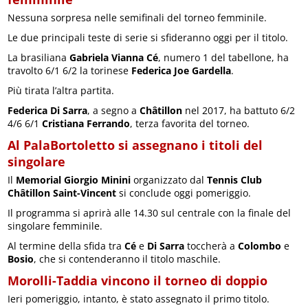
Nessuna sorpresa nelle semifinali del torneo femminile.
Le due principali teste di serie si sfideranno oggi per il titolo.
La brasiliana
Gabriela Vianna Cé
, numero 1 del tabellone, ha
travolto 6/1 6/2 la torinese
Federica Joe Gardella
.
Più tirata l’altra partita.
Federica Di Sarra
, a segno a
Châtillon
nel 2017, ha battuto 6/2
4/6 6/1
Cristiana Ferrando
, terza favorita del torneo.
Al PalaBortoletto si assegnano i titoli del
singolare
Il
Memorial Giorgio Minini
organizzato dal
Tennis Club
Châtillon Saint-Vincent
si conclude oggi pomeriggio.
Il programma si aprirà alle 14.30 sul centrale con la finale del
singolare femminile.
Al termine della sfida tra
Cé
e
Di Sarra
toccherà a
Colombo
e
Bosio
, che si contenderanno il titolo maschile.
Morolli-Taddia vincono il torneo di doppio
Ieri pomeriggio, intanto, è stato assegnato il primo titolo.