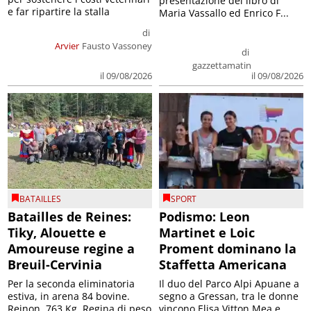
presentazione del libro di
e far ripartire la stalla
Maria Vassallo ed Enrico F...
di
Arvier
Fausto Vassoney
di
gazzettamatin
il 09/08/2026
il 09/08/2026
BATAILLES
SPORT
Batailles de Reines:
Podismo: Leon
Tiky, Alouette e
Martinet e Loic
Amoureuse regine a
Proment dominano la
Breuil-Cervinia
Staffetta Americana
Per la seconda eliminatoria
Il duo del Parco Alpi Apuane a
estiva, in arena 84 bovine.
segno a Gressan, tra le donne
Reinon, 763 Kg, Regina di peso
vincono Elisa Vitton Mea e