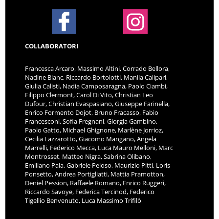
COLLABORATORI
Francesca Arcaro, Massimo Altini, Corrado Bellora,
Nadine Blanc, Riccardo Bortolotti, Manila Calipari,
Giulia Calisti, Nadia Camposaragna, Paolo Ciambi,
Filippo Clermont, Carol Di Vito, Christian Leo
Dufour, Christian Evaspasiano, Giuseppe Farinella,
Enrico Formento Dojot, Bruno Fracasso, Fabio
Francesconi, Sofia Fregnani, Giorgia Gambino,
Paolo Gatto, Michael Ghignone, Marlène Jorrioz,
Cecilia Lazzarotto, Giacomo Mangano, Angela
Marrelli, Federico Mecca, Luca Mauro Melloni, Marc
Montrosset, Matteo Nigra, Sabrina Olibano,
Emiliano Pala, Gabriele Peloso, Maurizio Pitti, Loris
Ponsetto, Andrea Portigliatti, Mattia Pramotton,
Deniel Pession, Raffaele Romano, Enrico Ruggeri,
Riccardo Savoye, Federica Tercinod, Federico
Tigellio Benvenuto, Luca Massimo Trifilò