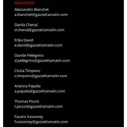
REDAZIONE
Alessandro Bianchet
a.bianchet@gazzettamatin.com
Danila Chenal
d.chenal@gazzettamatin.com
Erika David
e.david@gazzettamatin.com
Davide Pellegrino
d.pellegrino@gazzettamatin.com
Cinzia Timpano
c.timpano@gazzettamatin.com
Arianna Papalia
a.papalia@gazzettamatin.com
Thomas Piccot
t.piccot@gazzettamatin.com
Fausto Vassoney
f.vassoney@gazzettamatin.com