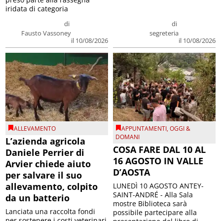
iridata di categoria
di
di
Fausto Vassoney
segreteria
il 10/08/2026
il 10/08/2026
ALLEVAMENTO
APPUNTAMENTI
,
OGGI &
DOMANI
L’azienda agricola
COSA FARE DAL 10 AL
Daniele Perrier di
16 AGOSTO IN VALLE
Arvier chiede aiuto
D’AOSTA
per salvare il suo
allevamento, colpito
LUNEDÌ 10 AGOSTO ANTEY-
SAINT-ANDRÉ - Alla Sala
da un batterio
mostre Biblioteca sarà
Lanciata una raccolta fondi
possibile partecipare alla
per sostenere i costi veterinari