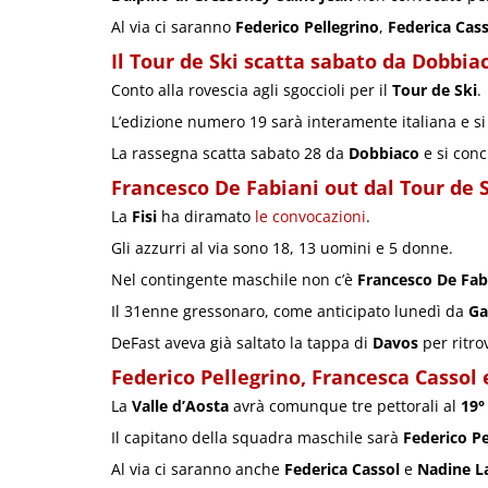
Al via ci saranno
Federico Pellegrino
,
Federica Cass
Il Tour de Ski scatta sabato da Dobbia
Conto alla rovescia agli sgoccioli per il
Tour de Ski
.
L’edizione numero 19 sarà interamente italiana e si
La rassegna scatta sabato 28 da
Dobbiaco
e si con
Francesco De Fabiani out dal Tour de 
La
Fisi
ha diramato
le convocazioni
.
Gli azzurri al via sono 18, 13 uomini e 5 donne.
Nel contingente maschile non c’è
Francesco De Fab
Il 31enne gressonaro, come anticipato lunedì da
Ga
DeFast aveva già saltato la tappa di
Davos
per ritro
Federico Pellegrino
,
Francesca Cassol
La
Valle d’Aosta
avrà comunque tre pettorali al
19°
Il capitano della squadra maschile sarà
Federico Pe
Al via ci saranno anche
Federica Cassol
e
Nadine L