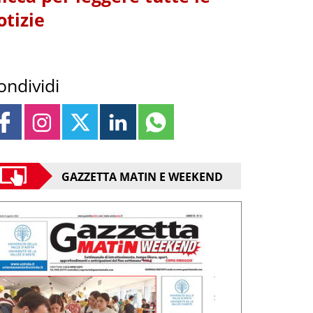
otizie
ondividi
GAZZETTA MATIN E WEEKEND