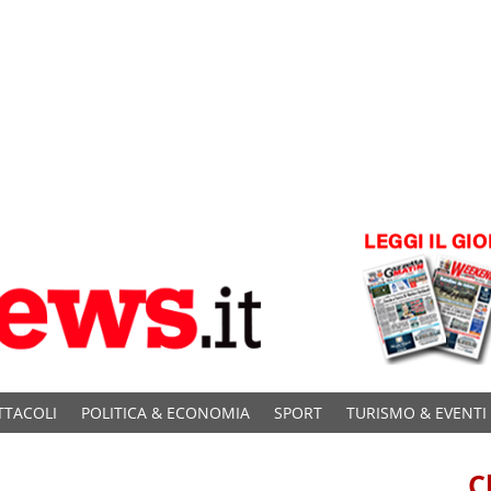
TTACOLI
POLITICA & ECONOMIA
SPORT
TURISMO & EVENTI
C