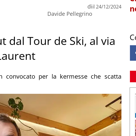
di
il
24/12/2024
n
Davide Pellegrino
C
 dal Tour de Ski, al via
 Laurent
non convocato per la kermesse che scatta