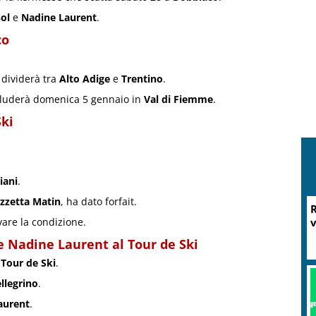
ol
e
Nadine Laurent
.
co
 dividerà tra
Alto Adige
e
Trentino
.
cluderà domenica 5 gennaio in
Val di Fiemme
.
Ski
iani
.
zzetta Matin
, ha dato forfait.
R
vare la condizione.
v
e
Nadine Laurent
al Tour de Ski
 Tour de Ski
.
llegrino
.
aurent
.