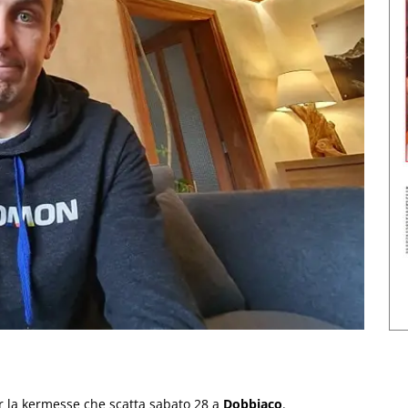
 la kermesse che scatta sabato 28 a
Dobbiaco
.