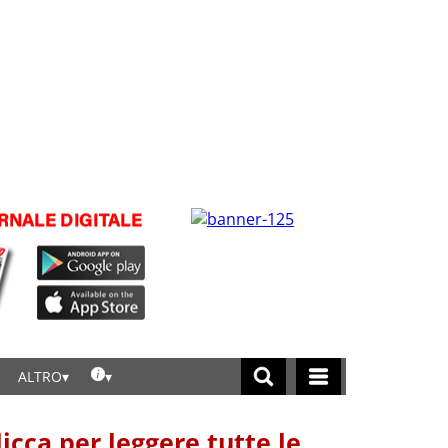
ALTRO
licca per leggere tutte le