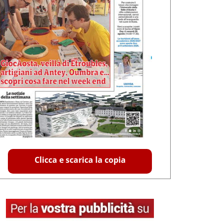
Clicca e scarica la copia