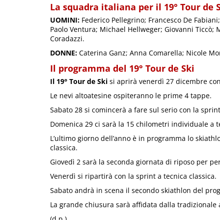
La squadra italiana per il 19° Tour de 
UOMINI:
Federico Pellegrino; Francesco De Fabiani
Paolo Ventura; Michael Hellweger; Giovanni Ticcò; 
Coradazzi.
DONNE:
Caterina Ganz; Anna Comarella; Nicole Mon
Il programma del 19° Tour de Ski
Il 19° Tour de Ski
si aprirà venerdì 27 dicembre con
Le nevi altoatesine ospiteranno le prime 4 tappe.
Sabato 28 si comincerà a fare sul serio con la sprint
Domenica 29 ci sarà la 15 chilometri individuale a t
L’ultimo giorno dell’anno è in programma lo skiathlo
classica.
Giovedì 2 sarà la seconda giornata di riposo per pe
Venerdì si ripartirà con la sprint a tecnica classica.
Sabato andrà in scena il secondo skiathlon del pr
La grande chiusura sarà affidata dalla tradizionale a
(d.p.)