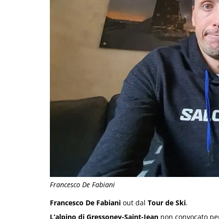
Francesco De Fabiani
Francesco De Fabiani
out dal
Tour de Ski
.
L’alpino di Gressoney-Saint-Jean
non convocato per