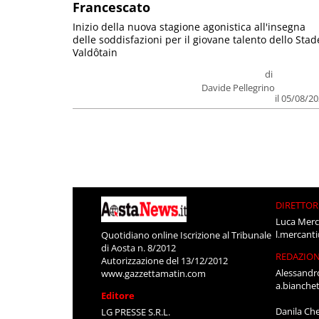
Francescato
Inizio della nuova stagione agonistica all'insegna
delle soddisfazioni per il giovane talento dello Stad
Valdôtain
di
Davide Pellegrino
il 05/08/2
DIRETTOR
Luca Merc
l.mercant
Quotidiano online Iscrizione al Tribunale
di Aosta n. 8/2012
REDAZIO
Autorizzazione del 13/12/2012
Alessandr
www.gazzettamatin.com
a.bianche
Editore
Danila Ch
LG PRESSE S.R.L.