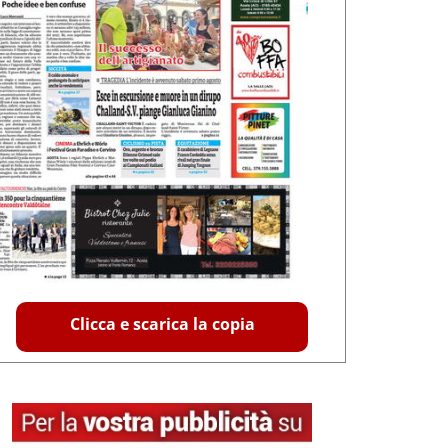
Clicca e scarica la copia