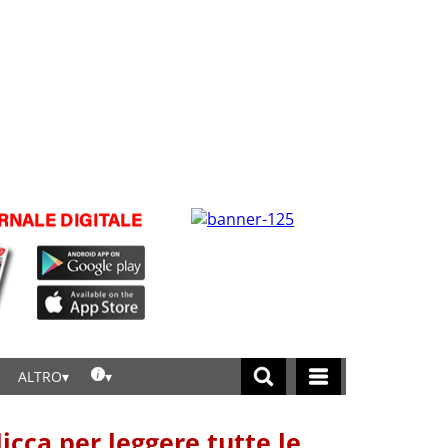
ALTRO
licca per leggere tutte le