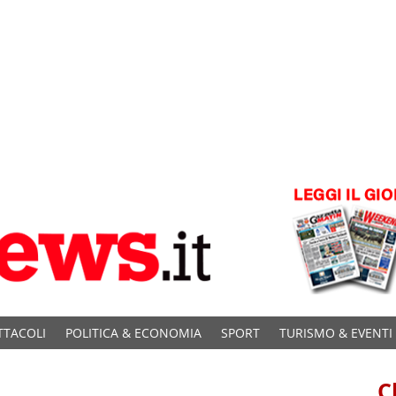
TTACOLI
POLITICA & ECONOMIA
SPORT
TURISMO & EVENTI
C