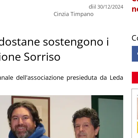
di
il
30/12/2024
n
Cinzia Timpano
C
ldostane sostengono i
ione Sorriso
nnale dell'associazione presieduta da Leda