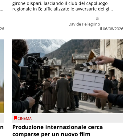
girone dispari, lasciando il club del capoluogo
..
regionale in B; ufficializzate le avversarie dei gi...
di
Davide Pellegrino
026
il 06/08/2026
CINEMA
on
Produzione internazionale cerca
comparse per un nuovo film