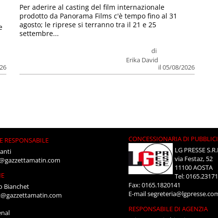
Per aderire al casting del film internazionale
prodotto da Panorama Films c'è tempo fino al 31
agosto; le riprese si terranno tra il 21 e 25
e
settembre...
di
Erika David
026
il 05/08/2026
CONCESSIONARIA DI PUBBLIC
E RESPONSABILE
LG PRESSE S.R.
anti
via Festaz, 52
i@gazzettamatin.com
11100 AOSTA
NE
Tel: 0165.2317
Fax: 0165.1820141
o Bianchet
E-mail
segreteria@lgpresse.co
t@gazzettamatin.com
RESPONSABILE DI AGENZIA
enal