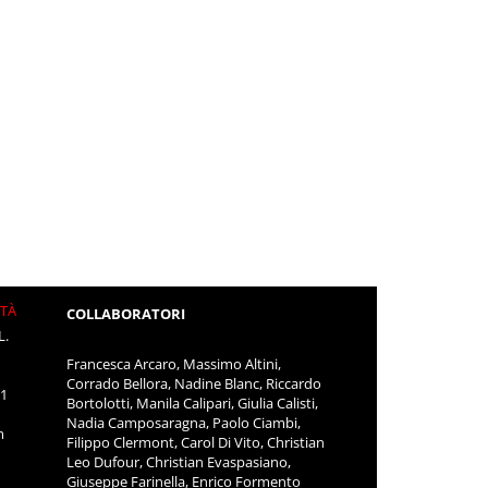
ITÀ
COLLABORATORI
L.
Francesca Arcaro, Massimo Altini,
Corrado Bellora, Nadine Blanc, Riccardo
11
Bortolotti, Manila Calipari, Giulia Calisti,
Nadia Camposaragna, Paolo Ciambi,
m
Filippo Clermont, Carol Di Vito, Christian
Leo Dufour, Christian Evaspasiano,
Giuseppe Farinella, Enrico Formento