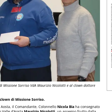
 di Missione Sorriso VdA Maurizio Nicolotti e al clown dottore
clown di Missione Sorriso.
i Aosta, il Comandante, Colonnello
Nicola Bia
ha consegnato
o Valle d’Aosta
Maurizio Nicolotti,
un assegno frutto dalla