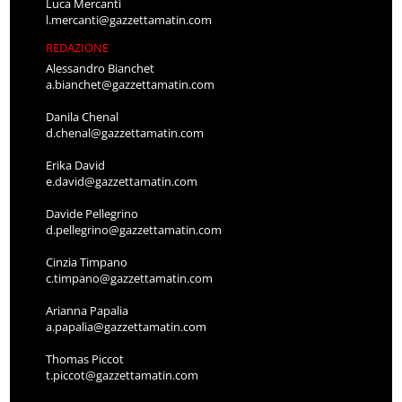
Luca Mercanti
l.mercanti@gazzettamatin.com
REDAZIONE
Alessandro Bianchet
a.bianchet@gazzettamatin.com
Danila Chenal
d.chenal@gazzettamatin.com
Erika David
e.david@gazzettamatin.com
Davide Pellegrino
d.pellegrino@gazzettamatin.com
Cinzia Timpano
c.timpano@gazzettamatin.com
Arianna Papalia
a.papalia@gazzettamatin.com
Thomas Piccot
t.piccot@gazzettamatin.com