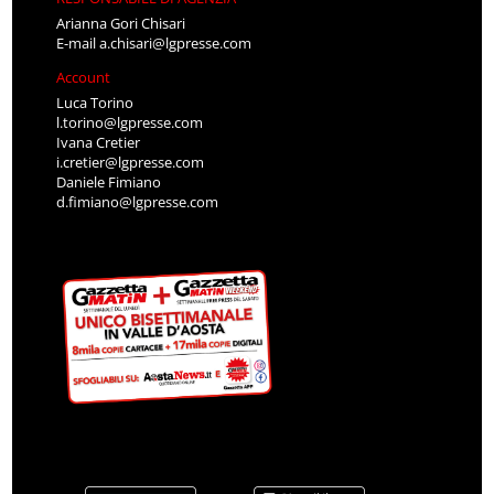
Arianna Gori Chisari
E-mail
a.chisari@lgpresse.com
Account
Luca Torino
l.torino@lgpresse.com
Ivana Cretier
i.cretier@lgpresse.com
Daniele Fimiano
d.fimiano@lgpresse.com