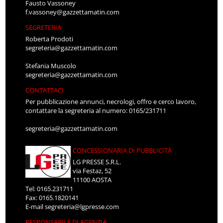
Fausto Vassoney
f.vassoney@gazzettamatin.com
SEGRETERIA
Roberta Prodoti
segreteria@gazzettamatin.com
Stefania Muscolo
segreteria@gazzettamatin.com
CONTATTACI
Per pubblicazione annunci, necrologi, offro e cerco lavoro,
contattare la segreteria al numero: 0165/231711
segreteria@gazzettamatin.com
CONCESSIONARIA DI PUBBLICITÀ
LG PRESSE S.R.L.
via Festaz, 52
11100 AOSTA
Tel: 0165.231711
Fax: 0165.1820141
E-mail
segreteria@lgpresse.com
RESPONSABILE DI AGENZIA