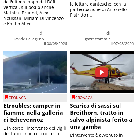
dell'ultima tappa del Défì
le letture dantesche, con la
Vertical, sul podio anche
partecipazione di Antonello
Mathieu Brunod, Alex
Pistritto (...
Noussan, Miriam Di Vincenzo
e Kaitlin Allen
di
di
Davide Pellegrino
gazzettamatin
il 08/08/2026
il 07/08/2026
CRONACA
CRONACA
Etroubles: camper in
Scarica di sassi sul
fiamme nella galleria
Breithorn, tratto in
di Echevennoz
salvo alpinista ferito a
una gamba
E in corso l'intervento dei vigili
del fuoco, non ci sono feriti
L'intervento è avvenuto in