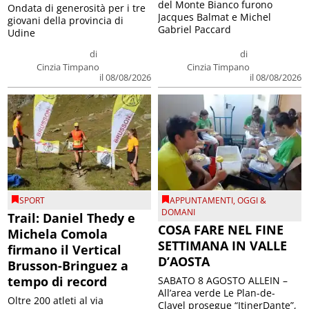
del Monte Bianco furono
Ondata di generosità per i tre
Jacques Balmat e Michel
giovani della provincia di
Gabriel Paccard
Udine
di
di
Cinzia Timpano
Cinzia Timpano
il 08/08/2026
il 08/08/2026
SPORT
APPUNTAMENTI
,
OGGI &
DOMANI
Trail: Daniel Thedy e
COSA FARE NEL FINE
Michela Comola
SETTIMANA IN VALLE
firmano il Vertical
D’AOSTA
Brusson-Bringuez a
tempo di record
SABATO 8 AGOSTO ALLEIN –
All’area verde Le Plan-de-
Oltre 200 atleti al via
Clavel prosegue “ItinerDante”,