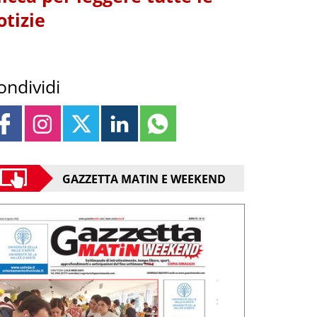
otizie
ondividi
GAZZETTA MATIN E WEEKEND