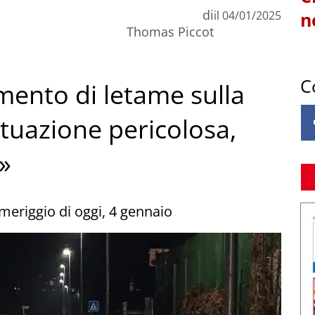
di
il
04/01/2025
n
Thomas Piccot
C
mento di letame sulla
Situazione pericolosa,
»
omeriggio di oggi, 4 gennaio