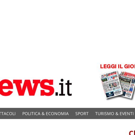
TTACOLI
POLITICA & ECONOMIA
SPORT
TURISMO & EVENTI
C