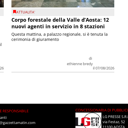
ATTUALITA'
Corpo forestale della Valle d’Aosta: 12
nuovi agenti in servizio in 8 stazioni
Questa mattina, a palazzo regionale, si è tenuta la
cerimonia di giuramento
l
di
ethienne bredy
026
il 07/08/2026
CONCESSIONARIA DI PUBBLIC
E RESPONSABILE
LG PRESSE S.R.
anti
via Festaz, 52
i@gazzettamatin.com
11100 AOSTA