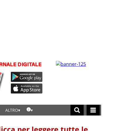
ALTRO
licca per leggere tutte le