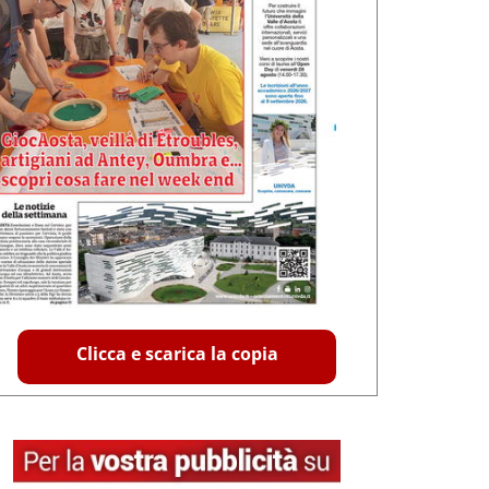
Clicca e scarica la copia