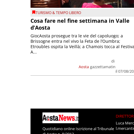
TURISMO & TEMPO LIBERO
Cosa fare nel fine settimana in Valle
d’Aosta
GiocAosta prosegue tra le vie del capoluogo; a
Brissogne entra nel vivo la Feta de l’Oumbra;
Etroubles ospita la Veillà; a Chamois tocca al Festiva
A...
di
Aosta
gazzettamatin
il 07/08/2
DIRETTOR
Luca Merc
l.mercant
Quotidiano online Iscrizione al Tribunale