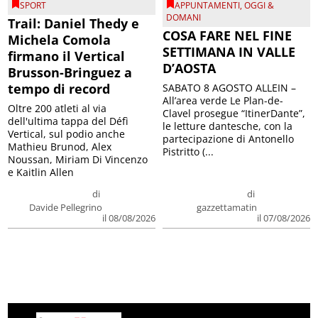
SPORT
APPUNTAMENTI
,
OGGI &
DOMANI
Trail: Daniel Thedy e
COSA FARE NEL FINE
Michela Comola
SETTIMANA IN VALLE
firmano il Vertical
D’AOSTA
Brusson-Bringuez a
tempo di record
SABATO 8 AGOSTO ALLEIN –
All’area verde Le Plan-de-
Oltre 200 atleti al via
Clavel prosegue “ItinerDante”,
dell'ultima tappa del Défì
le letture dantesche, con la
Vertical, sul podio anche
partecipazione di Antonello
Mathieu Brunod, Alex
Pistritto (...
Noussan, Miriam Di Vincenzo
e Kaitlin Allen
di
di
Davide Pellegrino
gazzettamatin
il 08/08/2026
il 07/08/2026