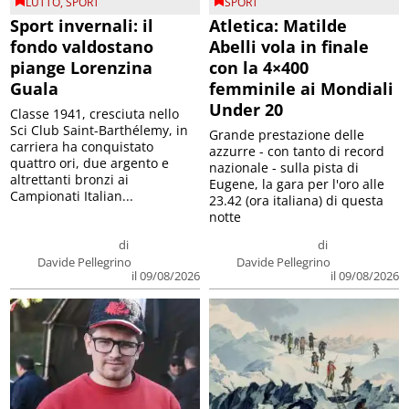
LUTTO
,
SPORT
SPORT
Sport invernali: il
Atletica: Matilde
fondo valdostano
Abelli vola in finale
piange Lorenzina
con la 4×400
Guala
femminile ai Mondiali
Under 20
Classe 1941, cresciuta nello
Sci Club Saint-Barthélemy, in
Grande prestazione delle
carriera ha conquistato
azzurre - con tanto di record
quattro ori, due argento e
nazionale - sulla pista di
altrettanti bronzi ai
Eugene, la gara per l'oro alle
Campionati Italian...
23.42 (ora italiana) di questa
notte
di
di
Davide Pellegrino
Davide Pellegrino
il 09/08/2026
il 09/08/2026