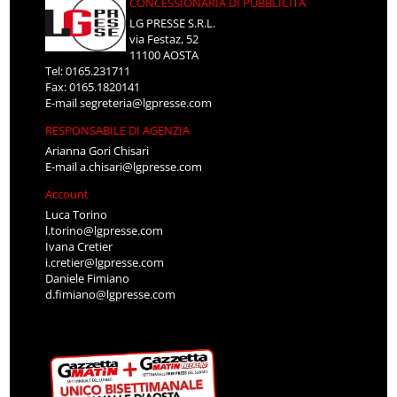
CONCESSIONARIA DI PUBBLICITÀ
LG PRESSE S.R.L.
via Festaz, 52
11100 AOSTA
Tel: 0165.231711
Fax: 0165.1820141
E-mail
segreteria@lgpresse.com
RESPONSABILE DI AGENZIA
Arianna Gori Chisari
E-mail
a.chisari@lgpresse.com
Account
Luca Torino
l.torino@lgpresse.com
Ivana Cretier
i.cretier@lgpresse.com
Daniele Fimiano
d.fimiano@lgpresse.com