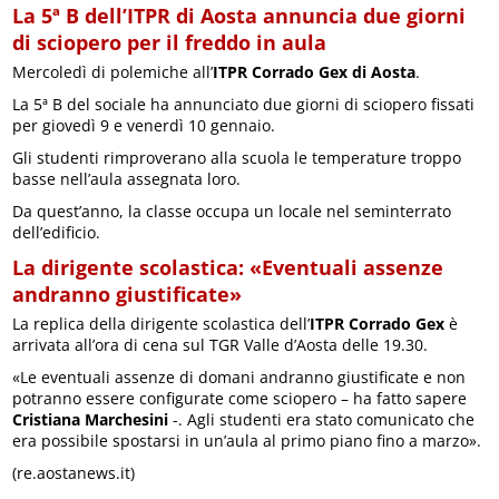
La 5ª B dell’ITPR di Aosta annuncia due giorni
di sciopero per il freddo in aula
Mercoledì di polemiche all’
ITPR Corrado Gex di Aosta
.
La 5ª B del sociale ha annunciato due giorni di sciopero fissati
per giovedì 9 e venerdì 10 gennaio.
Gli studenti rimproverano alla scuola le temperature troppo
basse nell’aula assegnata loro.
Da quest’anno, la classe occupa un locale nel seminterrato
dell’edificio.
La dirigente scolastica: «Eventuali assenze
andranno giustificate»
La replica della dirigente scolastica dell’
ITPR Corrado Gex
è
arrivata all’ora di cena sul TGR Valle d’Aosta delle 19.30.
«Le eventuali assenze di domani andranno giustificate e non
potranno essere configurate come sciopero – ha fatto sapere
Cristiana Marchesini
-. Agli studenti era stato comunicato che
era possibile spostarsi in un’aula al primo piano fino a marzo».
(re.aostanews.it)