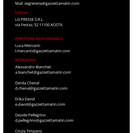
Mail:
segreteria@gazzettamatin.com
Editore
LG PRESSE S.R.L.
via Festaz, 52 11100 AOSTA
DIRETTORE RESPONSABILE
Luca Mercanti
l.mercanti@gazzettamatin.com
REDAZIONE
Alessandro Bianchet
a.bianchet@gazzettamatin.com
Danila Chenal
d.chenal@gazzettamatin.com
Erika David
e.david@gazzettamatin.com
Davide Pellegrino
d.pellegrino@gazzettamatin.com
Cinzia Timpano