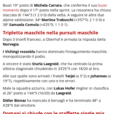
Buon 19° posto di
Michela Carrara
, che conferma il suo
buon
momento
dopo il 17° posto nella sprint. La rossonera ha chiuso
staccata di 1’44″3 (1 2 0 0) dalla vetta. A seguire le altre due
alpine valdostane: 34ª
Martina Trabucchi
(+3’57″0; 2 1 0 0) e
38ª
Samuela Comola
(+4’25″0; 1 1 0 1).
Tripletta maschile nella pursuit maschile
Dopo 3 trionfi francesi, a Oberhof è arrivata la risposta della
Norvegia
.
I Vichingi rossoblu
hanno dominato l’inseguimento maschile,
monopolizzando il podio.
A vincere è stato
Sturla Laegreid
, che ha centrato la prima
vittoria stagionale chiudendo in 33’25″5 con 18/20 al tiro.
Alle sue spalle sono arrivati i fratelli
Tarjei
(a 5″2) e
Johannes
(a
19″7), rispettivamente con uno e tre errori.
Male la squadra azzurra, con
Lukas Hofer
miglior in classifica
al 26° posto a 1’44″5 (16/20) da
Laegreid
.
Didier Bionaz
ha mancato 6 bersagli e ha terminato 48° a
4’28″0 dal vincitore.
Domani si chiude con le staffette single mix