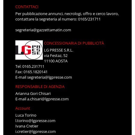
CONTATTACI
Per pubblicazione annunci, necrologi, offro e cerco lavoro,
contattare la segreteria al numero: 0165/231711
segreteria@gazzettamatin.com
CONCESSIONARIA DI PUBBLICITÀ
LG PRESSE S.R.L.
via Festaz, 52
11100 AOSTA
Tel: 0165.231711
Fax: 0165.1820141
E-mail
segreteria@lgpresse.com
RESPONSABILE DI AGENZIA
Arianna Gori Chisari
E-mail
a.chisari@lgpresse.com
Account
Luca Torino
l.torino@lgpresse.com
Ivana Cretier
i.cretier@lgpresse.com