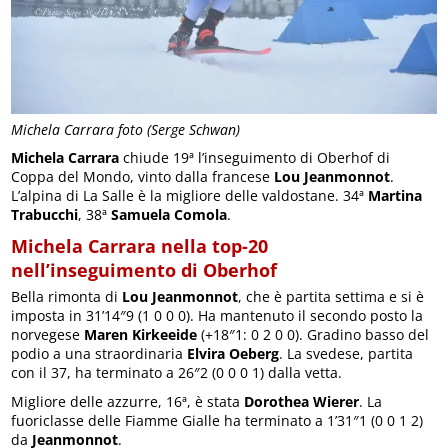
Michela Carrara foto (Serge Schwan)
Michela Carrara
chiude 19ª l’inseguimento di Oberhof di
Coppa del Mondo, vinto dalla francese
Lou Jeanmonnot
.
L’alpina di La Salle è la migliore delle valdostane. 34ª
Martina
Trabucchi
, 38ª
Samuela Comola
.
Michela Carrara nella top-20
nell’inseguimento di Oberhof
Bella rimonta di
Lou Jeanmonnot
, che è partita settima e si è
imposta in 31’14″9 (1 0 0 0). Ha mantenuto il secondo posto la
norvegese
Maren Kirkeeide
(+18″1: 0 2 0 0). Gradino basso del
podio a una straordinaria
Elvira Oeberg
. La svedese, partita
con il 37, ha terminato a 26″2 (0 0 0 1) dalla vetta.
Migliore delle azzurre, 16ª, è stata
Dorothea Wierer
. La
fuoriclasse delle Fiamme Gialle ha terminato a 1’31″1 (0 0 1 2)
da
Jeanmonnot
.