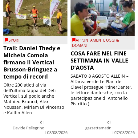
SPORT
APPUNTAMENTI
,
OGGI &
DOMANI
Trail: Daniel Thedy e
COSA FARE NEL FINE
Michela Comola
SETTIMANA IN VALLE
firmano il Vertical
D’AOSTA
Brusson-Bringuez a
tempo di record
SABATO 8 AGOSTO ALLEIN –
All’area verde Le Plan-de-
Oltre 200 atleti al via
Clavel prosegue “ItinerDante”,
dell'ultima tappa del Défì
le letture dantesche, con la
Vertical, sul podio anche
partecipazione di Antonello
Mathieu Brunod, Alex
Pistritto (...
Noussan, Miriam Di Vincenzo
e Kaitlin Allen
di
di
Davide Pellegrino
gazzettamatin
il 08/08/2026
il 07/08/2026