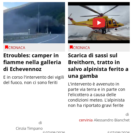
CRONACA
CRONACA
Etroubles: camper in
Scarica di sassi sul
fiamme nella galleria
Breithorn, tratto in
di Echevennoz
salvo alpinista ferito a
una gamba
E in corso l'intervento dei vigili
del fuoco, non ci sono feriti
L'intervento è avvenuto in
parte via terra e in parte con
l'elicottero a causa delle
condizioni meteo. L'alpinista
non ha riportato gravi ferite
di
cervinia
Alessandro Bianchet
di
Cinzia Timpano
il 07/08/2026
il 07/08/2026