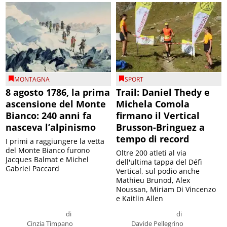
MONTAGNA
SPORT
8 agosto 1786, la prima
Trail: Daniel Thedy e
ascensione del Monte
Michela Comola
Bianco: 240 anni fa
firmano il Vertical
nasceva l’alpinismo
Brusson-Bringuez a
tempo di record
I primi a raggiungere la vetta
del Monte Bianco furono
Oltre 200 atleti al via
Jacques Balmat e Michel
dell'ultima tappa del Défì
Gabriel Paccard
Vertical, sul podio anche
Mathieu Brunod, Alex
Noussan, Miriam Di Vincenzo
e Kaitlin Allen
di
di
Cinzia Timpano
Davide Pellegrino