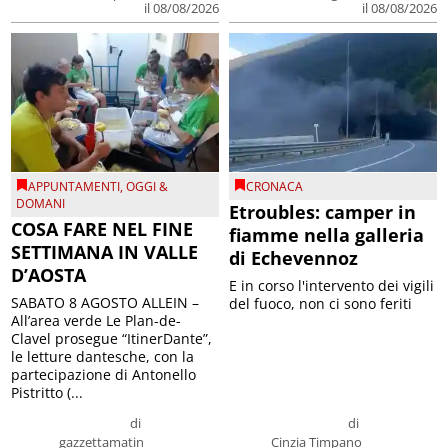
il 08/08/2026
il 08/08/2026
APPUNTAMENTI
,
OGGI &
CRONACA
DOMANI
Etroubles: camper in
COSA FARE NEL FINE
fiamme nella galleria
SETTIMANA IN VALLE
di Echevennoz
D’AOSTA
E in corso l'intervento dei vigili
SABATO 8 AGOSTO ALLEIN –
del fuoco, non ci sono feriti
All’area verde Le Plan-de-
Clavel prosegue “ItinerDante”,
le letture dantesche, con la
partecipazione di Antonello
Pistritto (...
di
di
gazzettamatin
Cinzia Timpano