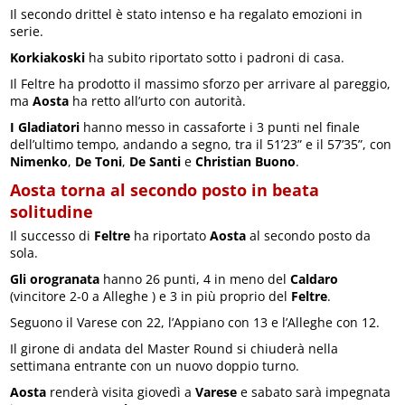
Il secondo drittel è stato intenso e ha regalato emozioni in
serie.
Korkiakoski
ha subito riportato sotto i padroni di casa.
Il Feltre ha prodotto il massimo sforzo per arrivare al pareggio,
ma
Aosta
ha retto all’urto con autorità.
I Gladiatori
hanno messo in cassaforte i 3 punti nel finale
dell’ultimo tempo, andando a segno, tra il 51’23” e il 57’35”, con
Nimenko
,
De Toni
,
De Santi
e
Christian Buono
.
Aosta torna al secondo posto in beata
solitudine
Il successo di
Feltre
ha riportato
Aosta
al secondo posto da
sola.
Gli orogranata
hanno 26 punti, 4 in meno del
Caldaro
(vincitore 2-0 a Alleghe ) e 3 in più proprio del
Feltre
.
Seguono il Varese con 22, l’Appiano con 13 e l’Alleghe con 12.
Il girone di andata del Master Round si chiuderà nella
settimana entrante con un nuovo doppio turno.
Aosta
renderà visita giovedì a
Varese
e sabato sarà impegnata