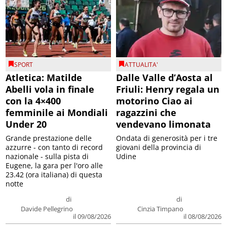
SPORT
ATTUALITA'
Atletica: Matilde
Dalle Valle d’Aosta al
Abelli vola in finale
Friuli: Henry regala un
con la 4×400
motorino Ciao ai
femminile ai Mondiali
ragazzini che
Under 20
vendevano limonata
Grande prestazione delle
Ondata di generosità per i tre
azzurre - con tanto di record
giovani della provincia di
nazionale - sulla pista di
Udine
Eugene, la gara per l'oro alle
23.42 (ora italiana) di questa
notte
di
di
Davide Pellegrino
Cinzia Timpano
il 09/08/2026
il 08/08/2026