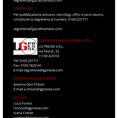
segreteria@gazzettamatin.com
CONTATTACI
Per pubblicazione annunci, necrologi, offro e cerco lavoro,
contattare la segreteria al numero: 0165/231711
segreteria@gazzettamatin.com
CONCESSIONARIA DI PUBBLICITÀ
LG PRESSE S.R.L.
via Festaz, 52
11100 AOSTA
Tel: 0165.231711
Fax: 0165.1820141
E-mail
segreteria@lgpresse.com
RESPONSABILE DI AGENZIA
Arianna Gori Chisari
E-mail
a.chisari@lgpresse.com
Account
Luca Torino
l.torino@lgpresse.com
Ivana Cretier
i.cretier@lgpresse.com