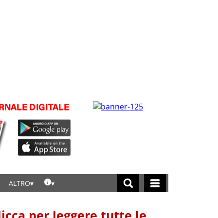
ALTRO
licca per leggere tutte le