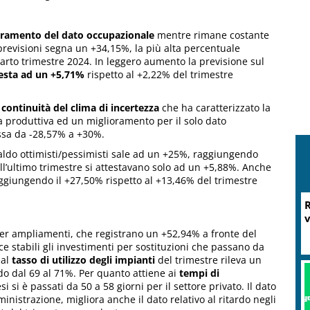
oramento del dato occupazionale
mentre rimane costante
le previsioni segna un +34,15%, la più alta percentuale
uarto trimestre 2024. In leggero aumento la previsione sul
testa ad un +5,71%
rispetto al +2,22% del trimestre
a
continuità del clima di incertezza
che ha caratterizzato la
ta produttiva ed un miglioramento per il solo dato
assa da -28,57% a +30%.
saldo ottimisti/pessimisti sale ad un +25%, raggiungendo
 dell’ultimo trimestre si attestavano solo ad un +5,88%. Anche
ggiungendo il +27,50% rispetto al +13,46% del trimestre
r ampliamenti, che registrano un +52,94% a fronte del
 stabili gli investimenti per sostituzioni che passano da
 al
tasso di utilizzo degli impianti
del trimestre rileva un
do dal 69 al 71%. Per quanto attiene ai
tempi di
M
 si è passati da 50 a 58 giorni per il settore privato. Il dato
P
nistrazione, migliora anche il dato relativo al ritardo negli