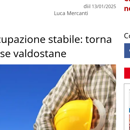
di
il
13/01/2025
n
Luca Mercanti
C
upazione stabile: torna
ese valdostane