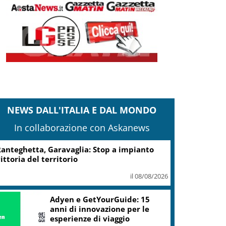
NEWS DALL'ITALIA E DAL MONDO
In collaborazione con Askanews
Turismo, Osservatorio
Telepass: +20% di interesse
per i viaggi in auto
il 07/08/2026
ic, Liguria: 5,8 mln da piano Grandi
rogetti Beni Culturali