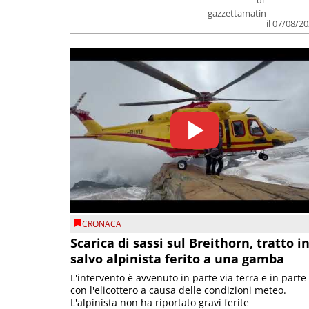
di
gazzettamatin
il 07/08/2
CRONACA
Scarica di sassi sul Breithorn, tratto i
salvo alpinista ferito a una gamba
L'intervento è avvenuto in parte via terra e in parte
con l'elicottero a causa delle condizioni meteo.
L'alpinista non ha riportato gravi ferite