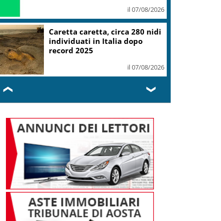
il 07/08/2026
Mondiali Wakeboard: primo
oro è azzurro, Noa Gualtieri
campione Under 14
il 07/08/2026
❮
❯