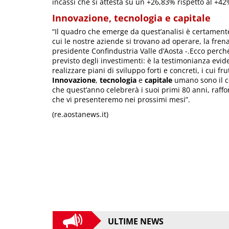
incassi che si attesta su un +26,83% rispetto al +4
Innovazione, tecnologia e capitale
“Il quadro che emerge da quest’analisi è certament
cui le nostre aziende si trovano ad operare, la fre
presidente Confindustria Valle d’Aosta -.Ecco perc
previsto degli investimenti: è la testimonianza evi
realizzare piani di sviluppo forti e concreti, i cui fr
Innovazione
,
tecnologia
e
capitale
umano sono il ce
che quest’anno celebrerà i suoi primi 80 anni, raffo
che vi presenteremo nei prossimi mesi”.
(re.aostanews.it)
ULTIME NEWS