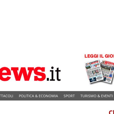
TTACOLI
POLITICA & ECONOMIA
SPORT
TURISMO & EVENTI
C