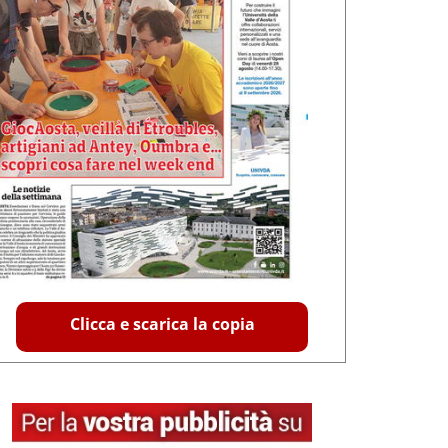
Clicca e scarica la copia