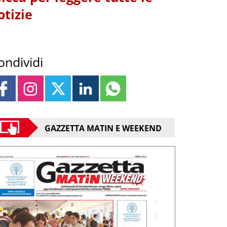
otizie
ondividi
GAZZETTA MATIN E WEEKEND