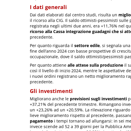
I dati generali
Dai dati elaborati dal centro studi, risulta un
migli
il ricorso alla CIG. Il saldo ottimisti-pessimisti sul
registrata negli ultimi due anni, era +11,76% nel q
ricorso alla Cassa integrazione guadagni che si at
precedente.
Per quanto riguarda il
settore edile
, si segnala un
fine dell’anno 2024 con basse prospettive di cresci
occupazionale, dove il saldo ottimisti/pessimisti p
Per quanto attiene
alle attese sulla produzione
il 
così il livello di inizio 2024, mentre le aspettative
i nuovi ordini registrano un netto miglioramento ra
precedente.
Gli investimenti
Migliorano anche le
previsioni sugli investimenti
pe
+37,21% del precedente trimestre. Rimangono invece
un +23,26% ad un +20,59%. La rilevazione riguardo
lieve miglioramento rispetto al precedente, passan
pagamento
i tempi tornano ad allungarsi: in sei mesi
invece scende ad 52 a 39 giorni per la Pubblica Ammi