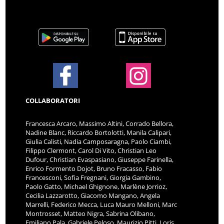
COLLABORATORI
Francesca Arcaro, Massimo Altini, Corrado Bellora,
Nadine Blanc, Riccardo Bortolotti, Manila Calipari,
Giulia Calisti, Nadia Camposaragna, Paolo Ciambi,
Filippo Clermont, Carol Di Vito, Christian Leo
Dufour, Christian Evaspasiano, Giuseppe Farinella,
Enrico Formento Dojot, Bruno Fracasso, Fabio
Francesconi, Sofia Fregnani, Giorgia Gambino,
Paolo Gatto, Michael Ghignone, Marlène Jorrioz,
Cecilia Lazzarotto, Giacomo Mangano, Angela
Marrelli, Federico Mecca, Luca Mauro Melloni, Marc
Montrosset, Matteo Nigra, Sabrina Olibano,
Emiliano Pala, Gabriele Peloso, Maurizio Pitti, Loris