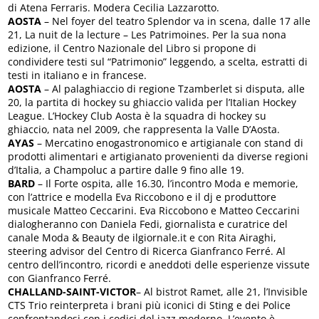
di Atena Ferraris. Modera Cecilia Lazzarotto.
AOSTA
– Nel foyer del teatro Splendor va in scena, dalle 17 alle
21, La nuit de la lecture – Les Patrimoines. Per la sua nona
edizione, il Centro Nazionale del Libro si propone di
condividere testi sul “Patrimonio” leggendo, a scelta, estratti di
testi in italiano e in francese.
AOSTA
– Al palaghiaccio di regione Tzamberlet si disputa, alle
20, la partita di hockey su ghiaccio valida per l’Italian Hockey
League. L’Hockey Club Aosta è la squadra di hockey su
ghiaccio, nata nel 2009, che rappresenta la Valle D’Aosta.
AYAS
– Mercatino enogastronomico e artigianale con stand di
prodotti alimentari e artigianato provenienti da diverse regioni
d’Italia, a Champoluc a partire dalle 9 fino alle 19.
BARD
– Il Forte ospita, alle 16.30, l’incontro Moda e memorie,
con l’attrice e modella Eva Riccobono e il dj e produttore
musicale Matteo Ceccarini. Eva Riccobono e Matteo Ceccarini
dialogheranno con Daniela Fedi, giornalista e curatrice del
canale Moda & Beauty de ilgiornale.it e con Rita Airaghi,
steering advisor del Centro di Ricerca Gianfranco Ferré. Al
centro dell’incontro, ricordi e aneddoti delle esperienze vissute
con Gianfranco Ferré.
CHALLAND-SAINT-VICTOR
– Al bistrot Ramet, alle 21, l’Invisible
CTS Trio reinterpreta i brani più iconici di Sting e dei Police
confrontandosi con i codici del jazz moderno. L’evento è