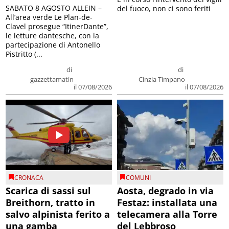
SABATO 8 AGOSTO ALLEIN –
del fuoco, non ci sono feriti
All’area verde Le Plan-de-
Clavel prosegue “ItinerDante”,
le letture dantesche, con la
partecipazione di Antonello
Pistritto (...
di
di
gazzettamatin
Cinzia Timpano
il 07/08/2026
il 07/08/2026
CRONACA
COMUNI
Scarica di sassi sul
Aosta, degrado in via
Breithorn, tratto in
Festaz: installata una
salvo alpinista ferito a
telecamera alla Torre
una gamba
del Lebbroso