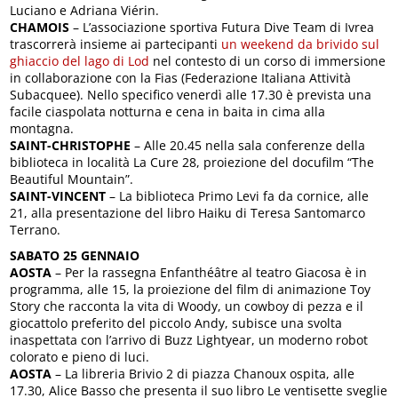
Luciano e Adriana Viérin.
CHAMOIS
– L’associazione sportiva Futura Dive Team di Ivrea
trascorrerà insieme ai partecipanti
un weekend da brivido sul
ghiaccio del lago di Lod
nel contesto di un corso di immersione
in collaborazione con la Fias (Federazione Italiana Attività
Subacquee). Nello specifico venerdì alle 17.30 è prevista una
facile ciaspolata notturna e cena in baita in cima alla
montagna.
SAINT-CHRISTOPHE
– Alle 20.45 nella sala conferenze della
biblioteca in località La Cure 28, proiezione del docufilm “The
Beautiful Mountain”.
SAINT-VINCENT
– La biblioteca Primo Levi fa da cornice, alle
21, alla presentazione del libro Haiku di Teresa Santomarco
Terrano.
SABATO 25 GENNAIO
AOSTA
– Per la rassegna Enfanthéâtre al teatro Giacosa è in
programma, alle 15, la proiezione del film di animazione Toy
Story che racconta la vita di Woody, un cowboy di pezza e il
giocattolo preferito del piccolo Andy, subisce una svolta
inaspettata con l’arrivo di Buzz Lightyear, un moderno robot
colorato e pieno di luci.
AOSTA
– La libreria Brivio 2 di piazza Chanoux ospita, alle
17.30, Alice Basso che presenta il suo libro Le ventisette sveglie