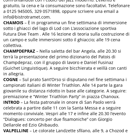
gratuito, la cena e la consumazione sono facoltativi. Telefonare
a 0125 945005, 329 0571898, oppure scrivere una email a
info@bistrotramet.com.
CHAMOIS
– È in programma un fine settimana di immersione
sotto i ghiacci del lago di Lod con L’associazione sportiva
Futura Dive Team . Alle 16 lezione di teoria sulla costruzione di
un campo e sulle immersioni sotto il ghiaccio; alle 19 cena
collettiva.
CHAMPDEPRAZ
– Nella saletta del bar Angela, alle 20.30 si
terrà la presentazione del primo dizionario del Patois di
Champdepraz, con il gruppo di lavoro e Daniel Fusinaz
(Guichet Linguistique). A seguire bicchierata e veillà con canti
in allegria.
COGNE
– Sul prato Sant’Orso si disputano nel fine settimana i
campionati italiani di Winter Triathlon. Alle 14 parte la gara
giovanile su distanza ridotto in base alle categorie. A seguire:
premiazione e “Winter Triathlon Party” in piazza Chanoux.
INTROD
– La festa patronale in onore di San Paolo verrà
celebrata a partire dalle 11 con la Santa Messa e a seguire
momento conviviale. Vespri alle 17 e infine alle 20.30 l’evento
“Dialogues: concerto per due fisamoniche” con Giorgio
Dellarole ed Ezio Ghibaudo.
VALPELLINE
– Le colorate Landzette sfilano, alle 9, a Chozod e