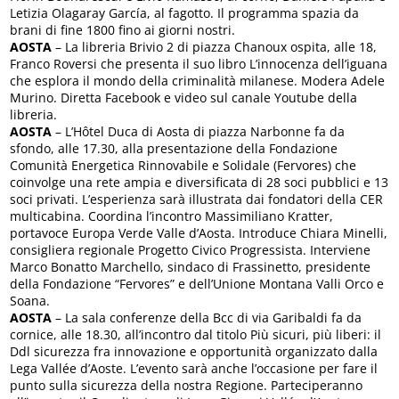
Letizia Olagaray García, al fagotto. Il programma spazia da
brani di fine 1800 fino ai giorni nostri.
AOSTA
– La libreria Brivio 2 di piazza Chanoux ospita, alle 18,
Franco Roversi che presenta il suo libro L’innocenza dell’iguana
che esplora il mondo della criminalità milanese. Modera Adele
Murino. Diretta Facebook e video sul canale Youtube della
libreria.
AOSTA
– L’Hôtel Duca di Aosta di piazza Narbonne fa da
sfondo, alle 17.30, alla presentazione della Fondazione
Comunità Energetica Rinnovabile e Solidale (Fervores) che
coinvolge una rete ampia e diversificata di 28 soci pubblici e 13
soci privati. L’esperienza sarà illustrata dai fondatori della CER
multicabina. Coordina l’incontro Massimiliano Kratter,
portavoce Europa Verde Valle d’Aosta. Introduce Chiara Minelli,
consigliera regionale Progetto Civico Progressista. Interviene
Marco Bonatto Marchello, sindaco di Frassinetto, presidente
della Fondazione “Fervores” e dell’Unione Montana Valli Orco e
Soana.
AOSTA
– La sala conferenze della Bcc di via Garibaldi fa da
cornice, alle 18.30, all’incontro dal titolo Più sicuri, più liberi: il
Ddl sicurezza fra innovazione e opportunità organizzato dalla
Lega Vallée d’Aoste. L’evento sarà anche l’occasione per fare il
punto sulla sicurezza della nostra Regione. Parteciperanno