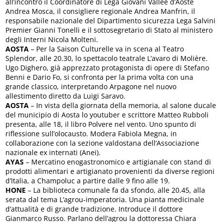
all’incontro il Coordinatore di Lega Giovani Vallée d’Aoste
Andrea Mosca, il consigliere regionale Andrea Manfrin, il
responsabile nazionale del Dipartimento sicurezza Lega Salvini
Premier Gianni Tonelli e il sottosegretario di Stato al ministero
degli Interni Nicola Molteni.
AOSTA
– Per la Saison Culturelle va in scena al Teatro
Splendor, alle 20.30, lo spettacolo teatrale L’avaro di Molière.
Ugo Dighero, già apprezzato protagonista di opere di Stefano
Benni e Dario Fo, si confronta per la prima volta con una
grande classico, interpretando Arpagone nel nuovo
allestimento diretto da Luigi Saravo.
AOSTA
– In vista della giornata della memoria, al salone ducale
del municipio di Aosta lo youtuber e scrittore Matteo Rubboli
presenta, alle 18, il libro Polvere nel vento. Uno spunto di
riflessione sull’olocausto. Modera Fabiola Megna, in
collaborazione con la sezione valdostana dell’Associazione
nazionale ex internati (Anei).
AYAS
– Mercatino enogastronomico e artigianale con stand di
prodotti alimentari e artigianato provenienti da diverse regioni
d’Italia, a Champoluc a partire dalle 9 fino alle 19.
HONE
– La biblioteca comunale fa da sfondo, alle 20.45, alla
serata dal tema L’agrou-imperatoria. Una pianta medicinale
d’attualità e di grande tradizione. Introduce il dottore
Gianmarco Russo. Parlano dell’agrou la dottoressa Chiara