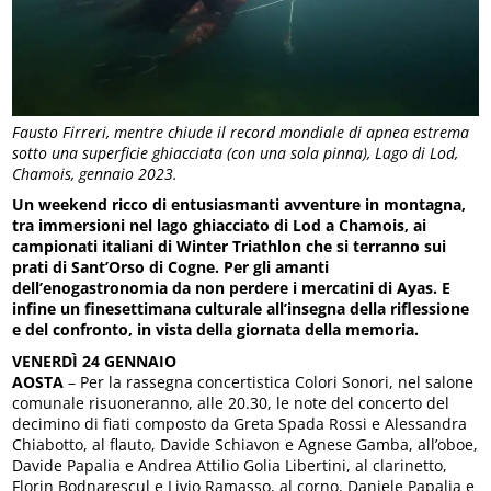
Fausto Firreri, mentre chiude il record mondiale di apnea estrema
sotto una superficie ghiacciata (con una sola pinna), Lago di Lod,
Chamois, gennaio 2023.
Un weekend ricco di entusiasmanti avventure in montagna,
tra immersioni nel lago ghiacciato di Lod a Chamois, ai
campionati italiani di Winter Triathlon che si terranno sui
prati di Sant’Orso di Cogne. Per gli amanti
dell’enogastronomia da non perdere i mercatini di Ayas. E
infine un finesettimana culturale all’insegna della riflessione
e del confronto, in vista della giornata della memoria.
VENERDÌ 24 GENNAIO
AOSTA
– Per la rassegna concertistica Colori Sonori, nel salone
comunale risuoneranno, alle 20.30, le note del concerto del
decimino di fiati composto da Greta Spada Rossi e Alessandra
Chiabotto, al flauto, Davide Schiavon e Agnese Gamba, all’oboe,
Davide Papalia e Andrea Attilio Golia Libertini, al clarinetto,
Florin Bodnarescul e Livio Ramasso, al corno, Daniele Papalia e