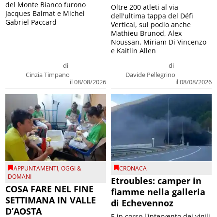
del Monte Bianco furono
Oltre 200 atleti al via
Jacques Balmat e Michel
dell'ultima tappa del Défì
Gabriel Paccard
Vertical, sul podio anche
Mathieu Brunod, Alex
Noussan, Miriam Di Vincenzo
e Kaitlin Allen
di
di
Cinzia Timpano
Davide Pellegrino
il 08/08/2026
il 08/08/2026
APPUNTAMENTI
,
OGGI &
CRONACA
DOMANI
Etroubles: camper in
COSA FARE NEL FINE
fiamme nella galleria
SETTIMANA IN VALLE
di Echevennoz
D’AOSTA
E in corso l'intervento dei vigili