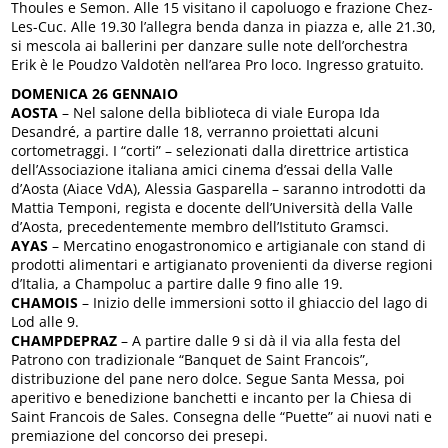
Thoules e Semon. Alle 15 visitano il capoluogo e frazione Chez-
Les-Cuc. Alle 19.30 l’allegra benda danza in piazza e, alle 21.30,
si mescola ai ballerini per danzare sulle note dell’orchestra
Erik è le Poudzo Valdotèn nell’area Pro loco. Ingresso gratuito.
DOMENICA 26 GENNAIO
AOSTA
– Nel salone della biblioteca di viale Europa Ida
Desandré, a partire dalle 18, verranno proiettati alcuni
cortometraggi. I “corti” – selezionati dalla direttrice artistica
dell’Associazione italiana amici cinema d’essai della Valle
d’Aosta (Aiace VdA), Alessia Gasparella – saranno introdotti da
Mattia Temponi, regista e docente dell’Università della Valle
d’Aosta, precedentemente membro dell’Istituto Gramsci.
AYAS
– Mercatino enogastronomico e artigianale con stand di
prodotti alimentari e artigianato provenienti da diverse regioni
d’Italia, a Champoluc a partire dalle 9 fino alle 19.
CHAMOIS
– Inizio delle immersioni sotto il ghiaccio del lago di
Lod alle 9.
CHAMPDEPRAZ
– A partire dalle 9 si dà il via alla festa del
Patrono con tradizionale “Banquet de Saint Francois”,
distribuzione del pane nero dolce. Segue Santa Messa, poi
aperitivo e benedizione banchetti e incanto per la Chiesa di
Saint Francois de Sales. Consegna delle “Puette” ai nuovi nati e
premiazione del concorso dei presepi.