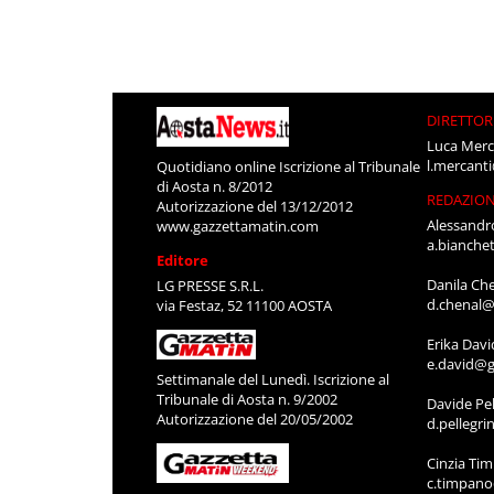
DIRETTOR
Luca Merc
l.mercant
Quotidiano online Iscrizione al Tribunale
di Aosta n. 8/2012
REDAZIO
Autorizzazione del 13/12/2012
Alessandr
www.gazzettamatin.com
a.bianche
Editore
Danila Ch
LG PRESSE S.R.L.
d.chenal@
via Festaz, 52 11100 AOSTA
Erika Davi
e.david@g
Settimanale del Lunedì. Iscrizione al
Tribunale di Aosta n. 9/2002
Davide Pel
Autorizzazione del 20/05/2002
d.pellegr
Cinzia Ti
c.timpan