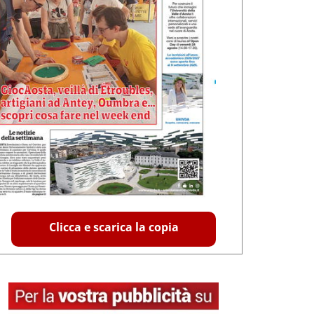
Clicca e scarica la copia