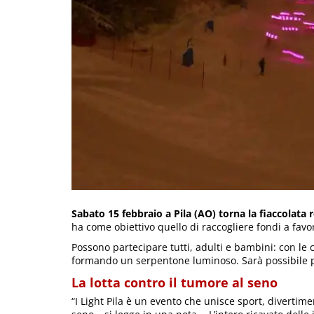
Sabato 15 febbraio a Pila (AO) torna la fiaccolata ro
ha come obiettivo quello di raccogliere fondi a favo
Possono partecipare tutti, adulti e bambini: con le 
formando un serpentone luminoso. Sarà possibile pa
La lotta contro il tumore al seno
“I Light Pila è un evento che unisce sport, divertimen