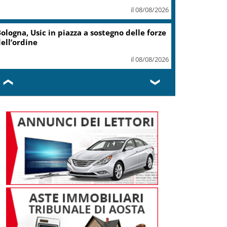
il 08/08/2026
stia, investe un ciclista e fugge,
intracciato da Polizia Locale
il 08/08/2026
❮
❯