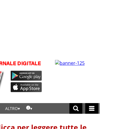
ALTRO
licca per leggere tutte le