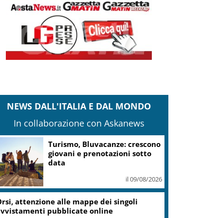
NEWS DALL'ITALIA E DAL MONDO
In collaborazione con Askanews
Zelensky: Stiamo lavorando su
nostra balistica anche con
Leonardo
il 08/08/2026
ampi Flegrei, Fico: Al via lavori hub Pozzuoli