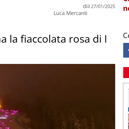
di
il
27/01/2025
n
Luca Mercanti
C
a la fiaccolata rosa di I