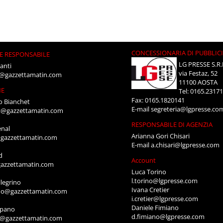
CONCESSIONARIA DI PUBBLIC
E RESPONSABILE
LG PRESSE S.R.
anti
via Festaz, 52
i@gazzettamatin.com
11100 AOSTA
NE
Tel: 0165.2317
Fax: 0165.1820141
o Bianchet
E-mail
segreteria@lgpresse.co
t@gazzettamatin.com
RESPONSABILE DI AGENZIA
enal
Arianna Gori Chisari
gazzettamatin.com
E-mail
a.chisari@lgpresse.com
d
Account
azzettamatin.com
Luca Torino
l.torino@lgpresse.com
legrino
Ivana Cretier
ino@gazzettamatin.com
i.cretier@lgpresse.com
Daniele Fimiano
mpano
d.fimiano@lgpresse.com
o@gazzettamatin.com