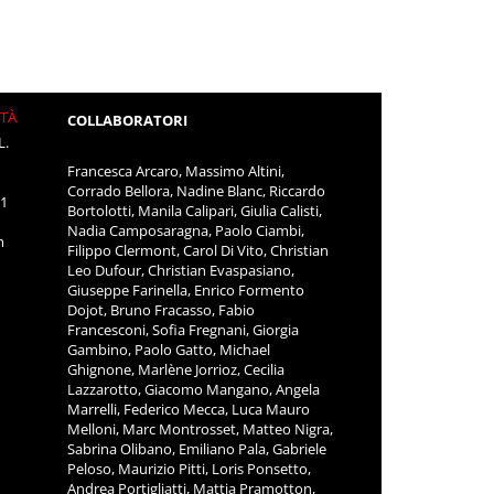
ITÀ
COLLABORATORI
L.
Francesca Arcaro, Massimo Altini,
Corrado Bellora, Nadine Blanc, Riccardo
11
Bortolotti, Manila Calipari, Giulia Calisti,
Nadia Camposaragna, Paolo Ciambi,
m
Filippo Clermont, Carol Di Vito, Christian
Leo Dufour, Christian Evaspasiano,
Giuseppe Farinella, Enrico Formento
Dojot, Bruno Fracasso, Fabio
Francesconi, Sofia Fregnani, Giorgia
Gambino, Paolo Gatto, Michael
Ghignone, Marlène Jorrioz, Cecilia
Lazzarotto, Giacomo Mangano, Angela
Marrelli, Federico Mecca, Luca Mauro
Melloni, Marc Montrosset, Matteo Nigra,
Sabrina Olibano, Emiliano Pala, Gabriele
Peloso, Maurizio Pitti, Loris Ponsetto,
Andrea Portigliatti, Mattia Pramotton,