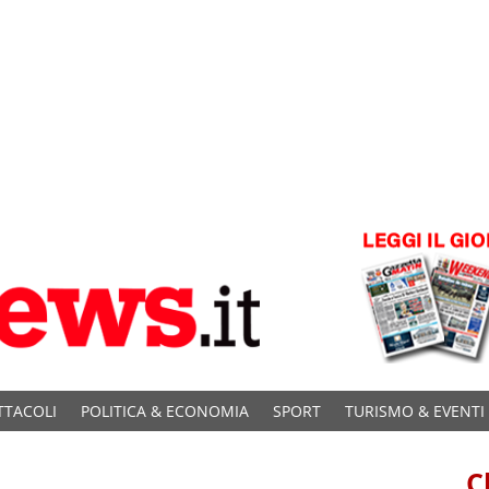
TTACOLI
POLITICA & ECONOMIA
SPORT
TURISMO & EVENTI
C