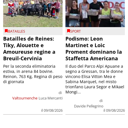
BATAILLES
SPORT
Batailles de Reines:
Podismo: Leon
Tiky, Alouette e
Martinet e Loic
Amoureuse regine a
Proment dominano la
Breuil-Cervinia
Staffetta Americana
Per la seconda eliminatoria
Il duo del Parco Alpi Apuane a
estiva, in arena 84 bovine.
segno a Gressan, tra le donne
Reinon, 763 Kg, Regina di peso
vincono Elisa Vitton Mea e
di giornata
Sabina Marquet, nel misto
trionfano Laura Segor e Mikael
Mongi...
di
Valtournenche
Luca Mercanti
di
Davide Pellegrino
il 09/08/2026
il 09/08/2026