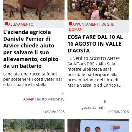
ALLEVAMENTO
APPUNTAMENTI
,
OGGI &
DOMANI
L’azienda agricola
COSA FARE DAL 10 AL
Daniele Perrier di
16 AGOSTO IN VALLE
Arvier chiede aiuto
D’AOSTA
per salvare il suo
allevamento, colpito
LUNEDÌ 10 AGOSTO ANTEY-
SAINT-ANDRÉ - Alla Sala
da un batterio
mostre Biblioteca sarà
Lanciata una raccolta fondi
possibile partecipare alla
per sostenere i costi veterinari
presentazione del libro di
e far ripartire la stalla
Maria Vassallo ed Enrico F...
di
Arvier
Fausto Vassoney
di
gazzettamatin
il 09/08/2026
il 09/08/2026