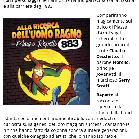
con i personaggi che hanno che hanno partecipato alla nascita
e alla carriera degli 883.
Compariranno
magicamente sul
palco di Piazza
d’Armi sugli
schermi in tre
grandi cornici il
conte
Claudio
Cecchetto
, il
barone
Fiorello
, il
principe
Jovanotti
, il
marchese
Gerry
Scotti.
Repetto
si
racconta e
ripercorre la
storia della band,
istantanee di momenti indimenticabili, con aneddoti e
curiosità sulla genesi dei loro maggiori successi, cantando le
hit che hanno fatto da colonna sonora a intere generazioni,
con qualche omaggio ad artisti che lo hanno ispirato e