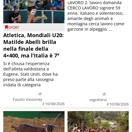
LAVORO 2. lavoro domanda
CERCO LAVORO signore 59
enne, italiano e volenteroso,
amante degli animali e
montagna cerca lavoro come
SPORT
garzone in alpeggio, ...
Atletica, Mondiali U20:
Matilde Abelli brilla
nella finale della
4×400, ma l’Italia è 7ª
Si è chiusa l'esperienza
dell'atleta valdostana a
Eugene, Stati Uniti, dove ha
preso parte alla rassegna
iridata di categoria
di
di
Fausto Vassoney
segreteria
il 10/08/2026
il 10/08/2026