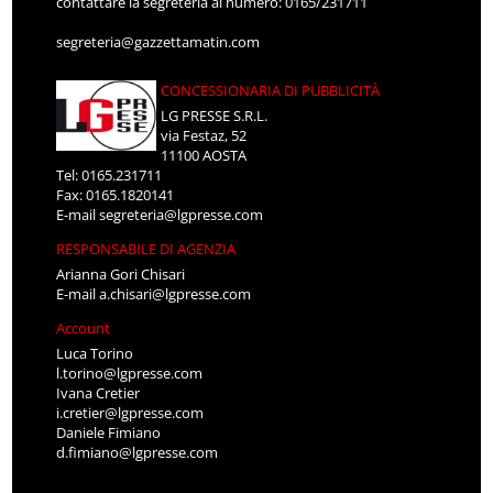
contattare la segreteria al numero: 0165/231711
segreteria@gazzettamatin.com
CONCESSIONARIA DI PUBBLICITÀ
LG PRESSE S.R.L.
via Festaz, 52
11100 AOSTA
Tel: 0165.231711
Fax: 0165.1820141
E-mail
segreteria@lgpresse.com
RESPONSABILE DI AGENZIA
Arianna Gori Chisari
E-mail
a.chisari@lgpresse.com
Account
Luca Torino
l.torino@lgpresse.com
Ivana Cretier
i.cretier@lgpresse.com
Daniele Fimiano
d.fimiano@lgpresse.com