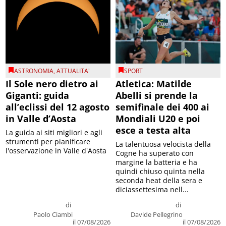
ASTRONOMIA
,
ATTUALITA'
SPORT
Il Sole nero dietro ai
Atletica: Matilde
Giganti: guida
Abelli si prende la
all’eclissi del 12 agosto
semifinale dei 400 ai
in Valle d’Aosta
Mondiali U20 e poi
esce a testa alta
La guida ai siti migliori e agli
strumenti per pianificare
La talentuosa velocista della
l'osservazione in Valle d'Aosta
Cogne ha superato con
margine la batteria e ha
quindi chiuso quinta nella
seconda heat della sera e
diciassettesima nell...
di
di
Paolo Ciambi
Davide Pellegrino
il 07/08/2026
il 07/08/2026