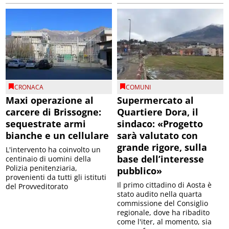
CRONACA
COMUNI
Maxi operazione al
Supermercato al
carcere di Brissogne:
Quartiere Dora, il
sequestrate armi
sindaco: «Progetto
bianche e un cellulare
sarà valutato con
grande rigore, sulla
L'intervento ha coinvolto un
base dell’interesse
centinaio di uomini della
Polizia penitenziaria,
pubblico»
provenienti da tutti gli istituti
Il primo cittadino di Aosta è
del Provveditorato
stato audito nella quarta
commissione del Consiglio
regionale, dove ha ribadito
come l'iter, al momento, sia