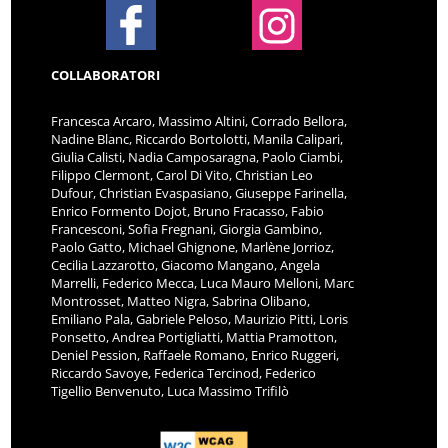
COLLABORATORI
Francesca Arcaro, Massimo Altini, Corrado Bellora,
Nadine Blanc, Riccardo Bortolotti, Manila Calipari,
Giulia Calisti, Nadia Camposaragna, Paolo Ciambi,
Filippo Clermont, Carol Di Vito, Christian Leo
Dufour, Christian Evaspasiano, Giuseppe Farinella,
Enrico Formento Dojot, Bruno Fracasso, Fabio
Francesconi, Sofia Fregnani, Giorgia Gambino,
Paolo Gatto, Michael Ghignone, Marlène Jorrioz,
Cecilia Lazzarotto, Giacomo Mangano, Angela
Marrelli, Federico Mecca, Luca Mauro Melloni, Marc
Montrosset, Matteo Nigra, Sabrina Olibano,
Emiliano Pala, Gabriele Peloso, Maurizio Pitti, Loris
Ponsetto, Andrea Portigliatti, Mattia Pramotton,
Deniel Pession, Raffaele Romano, Enrico Ruggeri,
Riccardo Savoye, Federica Tercinod, Federico
Tigellio Benvenuto, Luca Massimo Trifilò