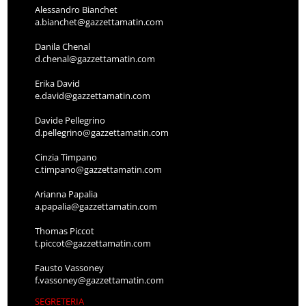
Alessandro Bianchet
a.bianchet@gazzettamatin.com
Danila Chenal
d.chenal@gazzettamatin.com
Erika David
e.david@gazzettamatin.com
Davide Pellegrino
d.pellegrino@gazzettamatin.com
Cinzia Timpano
c.timpano@gazzettamatin.com
Arianna Papalia
a.papalia@gazzettamatin.com
Thomas Piccot
t.piccot@gazzettamatin.com
Fausto Vassoney
f.vassoney@gazzettamatin.com
SEGRETERIA