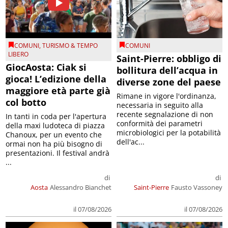
COMUNI
,
TURISMO & TEMPO
COMUNI
LIBERO
Saint-Pierre: obbligo di
GiocAosta: Ciak si
bollitura dell’acqua in
gioca! L’edizione della
diverse zone del paese
maggiore età parte già
Rimane in vigore l'ordinanza,
col botto
necessaria in seguito alla
recente segnalazione di non
In tanti in coda per l'apertura
conformità dei parametri
della maxi ludoteca di piazza
microbiologici per la potabilità
Chanoux, per un evento che
dell'ac...
ormai non ha più bisogno di
presentazioni. Il festival andrà
...
di
di
Aosta
Alessandro Bianchet
Saint-Pierre
Fausto Vassoney
il 07/08/2026
il 07/08/2026