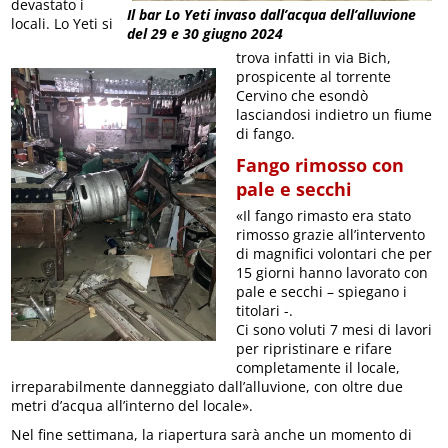
devastato i
Il bar Lo Yeti invaso dall’acqua dell’alluvione
locali. Lo Yeti si
del 29 e 30 giugno 2024
trova infatti in via Bich,
prospicente al torrente
Cervino che esondò
lasciandosi indietro un fiume
di fango.
Fango rimosso con
pale e secchi
«Il fango rimasto era stato
rimosso grazie all’intervento
di magnifici volontari che per
15 giorni hanno lavorato con
pale e secchi – spiegano i
titolari -.
Ci sono voluti 7 mesi di lavori
per ripristinare e rifare
completamente il locale,
irreparabilmente danneggiato dall’alluvione, con oltre due
metri d’acqua all’interno del locale».
Nel fine settimana, la riapertura sarà anche un momento di