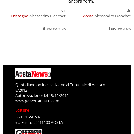
ancora ferm...
di
di
Brissogne
Alessandro Bianchet
Aosta
Alessandro Bianchet
il 06/08/2026
il 06/08/2026
Quotidiano online Iscrizione al Tribunale di Aosta n.
8/2012
Autorizzazione del 13/12/2012
www.gazzettamatin.com
Editore
LG PRESSE S.R.L.
via Festaz, 52 11100 AOSTA