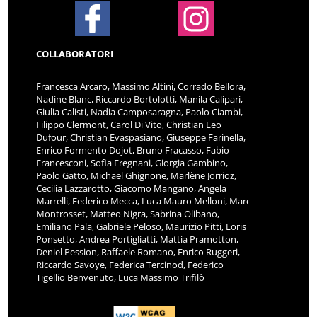
COLLABORATORI
Francesca Arcaro, Massimo Altini, Corrado Bellora,
Nadine Blanc, Riccardo Bortolotti, Manila Calipari,
Giulia Calisti, Nadia Camposaragna, Paolo Ciambi,
Filippo Clermont, Carol Di Vito, Christian Leo
Dufour, Christian Evaspasiano, Giuseppe Farinella,
Enrico Formento Dojot, Bruno Fracasso, Fabio
Francesconi, Sofia Fregnani, Giorgia Gambino,
Paolo Gatto, Michael Ghignone, Marlène Jorrioz,
Cecilia Lazzarotto, Giacomo Mangano, Angela
Marrelli, Federico Mecca, Luca Mauro Melloni, Marc
Montrosset, Matteo Nigra, Sabrina Olibano,
Emiliano Pala, Gabriele Peloso, Maurizio Pitti, Loris
Ponsetto, Andrea Portigliatti, Mattia Pramotton,
Deniel Pession, Raffaele Romano, Enrico Ruggeri,
Riccardo Savoye, Federica Tercinod, Federico
Tigellio Benvenuto, Luca Massimo Trifilò