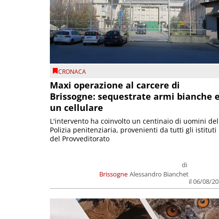
CRONACA
Maxi operazione al carcere di
Brissogne: sequestrate armi bianche 
un cellulare
L'intervento ha coinvolto un centinaio di uomini del
Polizia penitenziaria, provenienti da tutti gli istituti
del Provveditorato
di
Brissogne
Alessandro Bianchet
il 06/08/2