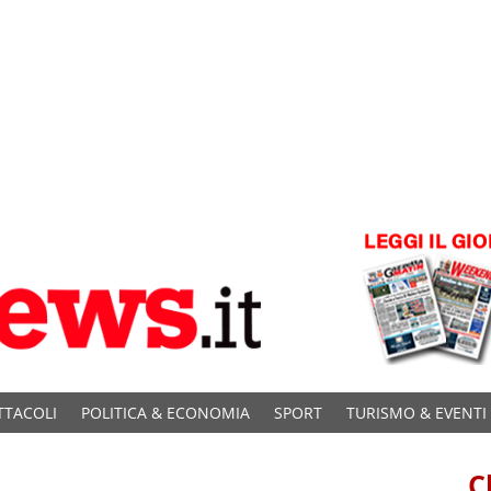
TTACOLI
POLITICA & ECONOMIA
SPORT
TURISMO & EVENTI
C