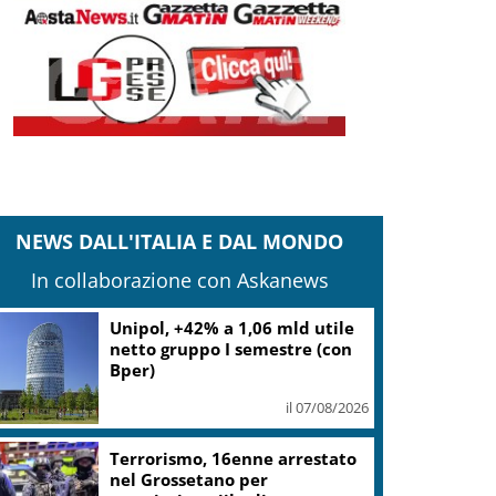
NEWS DALL'ITALIA E DAL MONDO
In collaborazione con Askanews
Mps: utile netto semestre
oltre 1,1 miliardi (+25,3%),
sopra le attese
il 07/08/2026
Musica e arte contemporanea,
Lerici ha puntato su Giovanni