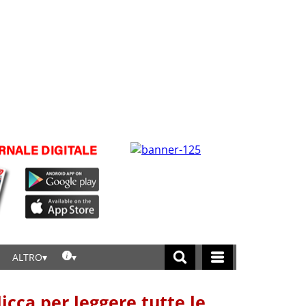
ALTRO
licca per leggere tutte le