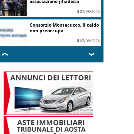
Ozzola
il 07/08/2026
Guggenheim Venezia, dolore
per la scomparsa di Maria Rita
Cerilli
il 07/08/2026
❮
❯