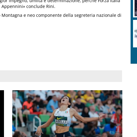
gior impegno, umiltà e determinazione, perchè Forza Italia
gli Appennini» conclude Rini.
nto Montagna e neo componente della segreteria nazionale di