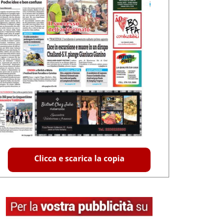
Clicca e scarica la copia