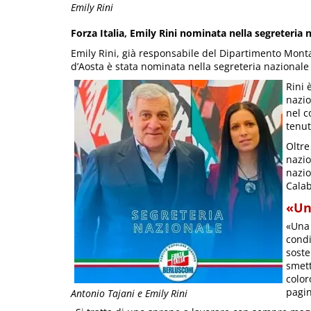
Emily Rini
Forza Italia, Emily Rini nominata nella segreteria 
Emily Rini, già responsabile del Dipartimento Montag
d’Aosta è stata nominata nella segreteria nazionale d
Rini 
nazio
nel c
tenut
Oltre
nazio
nazio
Calab
«Un
«Una 
condi
soste
smett
color
pagin
Antonio Tajani e Emily Rini