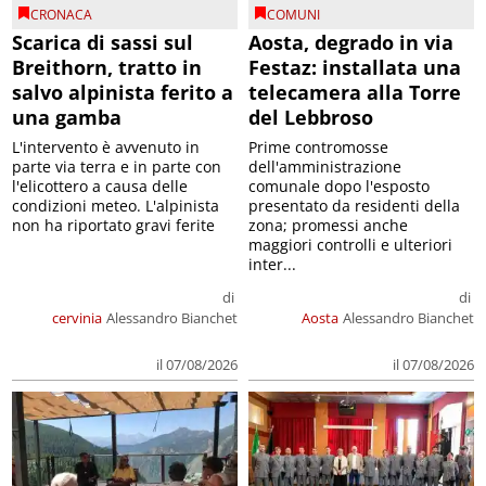
CRONACA
COMUNI
Scarica di sassi sul
Aosta, degrado in via
Breithorn, tratto in
Festaz: installata una
salvo alpinista ferito a
telecamera alla Torre
una gamba
del Lebbroso
L'intervento è avvenuto in
Prime contromosse
parte via terra e in parte con
dell'amministrazione
l'elicottero a causa delle
comunale dopo l'esposto
condizioni meteo. L'alpinista
presentato da residenti della
non ha riportato gravi ferite
zona; promessi anche
maggiori controlli e ulteriori
inter...
di
di
cervinia
Alessandro Bianchet
Aosta
Alessandro Bianchet
il 07/08/2026
il 07/08/2026