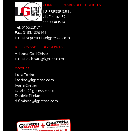
CONCESSIONARIA DI PUBBLICITÀ
LG PRESSE S.R.L.
via Festaz, 52
11100 AOSTA
Tel: 0165.231711
Fax: 0165.1820141
E-mail
segreteria@lgpresse.com
RESPONSABILE DI AGENZIA
Arianna Gori Chisari
E-mail
a.chisari@lgpresse.com
Account
Luca Torino
l.torino@lgpresse.com
Ivana Cretier
i.cretier@lgpresse.com
Daniele Fimiano
d.fimiano@lgpresse.com