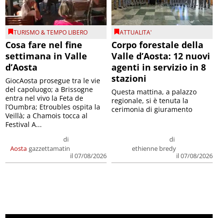
TURISMO & TEMPO LIBERO
ATTUALITA'
Cosa fare nel fine
Corpo forestale della
settimana in Valle
Valle d’Aosta: 12 nuovi
d’Aosta
agenti in servizio in 8
stazioni
GiocAosta prosegue tra le vie
del capoluogo; a Brissogne
Questa mattina, a palazzo
entra nel vivo la Feta de
regionale, si è tenuta la
l’Oumbra; Etroubles ospita la
cerimonia di giuramento
Veillà; a Chamois tocca al
Festival A...
di
di
Aosta
gazzettamatin
ethienne bredy
il 07/08/2026
il 07/08/2026