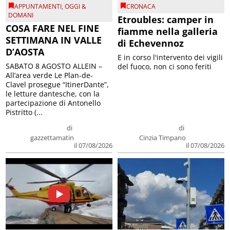
APPUNTAMENTI
,
OGGI &
CRONACA
DOMANI
Etroubles: camper in
COSA FARE NEL FINE
fiamme nella galleria
SETTIMANA IN VALLE
di Echevennoz
D’AOSTA
E in corso l'intervento dei vigili
SABATO 8 AGOSTO ALLEIN –
del fuoco, non ci sono feriti
All’area verde Le Plan-de-
Clavel prosegue “ItinerDante”,
le letture dantesche, con la
partecipazione di Antonello
Pistritto (...
di
di
gazzettamatin
Cinzia Timpano
il 07/08/2026
il 07/08/2026