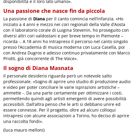
disponibilità e il loro lato umano».
Una passione che nasce fin da piccola
La passione di
Diana
per il canto comincia nell’infanzia. «Ho
iniziato a 4 anni e mezzo nei cori regionali della Valle d’Aosta
con il laboratorio corale di Luigina Stevenin, ho proseguito con
diversi altri cori valdostani e per breve tempo in Piemonte –
ricorda -. A 18 anni ho intrapreso il percorso nel canto singolo
presso l’Accademia di musica moderna con Luca Casella, poi
con Andrea Dugros e adesso continuo privatamente con Marco
Priotti, già concorrente di The Voice».
Il sogno di Diana Masnata
Il personale desiderio riguarda però un notevole salto
professionale. «Sogno di aprire uno studio di produzione audio
e video per poter conciliare le varie ispirazioni artistiche –
ammette -. Da una parte certamente per ottimizzare i costi,
permettendo quindi agli artisti emergenti di avere possibilità
accessibili. Dall’altra penso che le arti si debbano unire ed
essere connesse. Per il progetto, oltre ad alcuni colloqui
intrapresi con alcune associazioni a Torino, ho deciso di aprire
una raccolta fondi».
(luca mauro melloni)