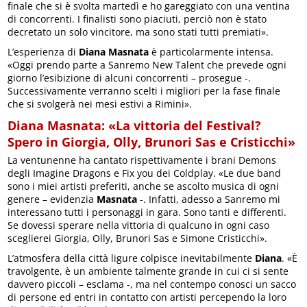
finale che si è svolta martedì e ho gareggiato con una ventina
di concorrenti. I finalisti sono piaciuti, perciò non è stato
decretato un solo vincitore, ma sono stati tutti premiati».
L’esperienza di
Diana Masnata
è particolarmente intensa.
«Oggi prendo parte a Sanremo New Talent che prevede ogni
giorno l’esibizione di alcuni concorrenti – prosegue -.
Successivamente verranno scelti i migliori per la fase finale
che si svolgerà nei mesi estivi a Rimini».
Diana Masnata: «La vittoria del Festival?
Spero in Giorgia, Olly, Brunori Sas e Cristicchi»
La ventunenne ha cantato rispettivamente i brani Demons
degli Imagine Dragons e Fix you dei Coldplay. «Le due band
sono i miei artisti preferiti, anche se ascolto musica di ogni
genere – evidenzia
Masnata
-. Infatti, adesso a Sanremo mi
interessano tutti i personaggi in gara. Sono tanti e differenti.
Se dovessi sperare nella vittoria di qualcuno in ogni caso
sceglierei Giorgia, Olly, Brunori Sas e Simone Cristicchi».
L’atmosfera della città ligure colpisce inevitabilmente
Diana
. «È
travolgente, è un ambiente talmente grande in cui ci si sente
davvero piccoli – esclama -, ma nel contempo conosci un sacco
di persone ed entri in contatto con artisti percependo la loro