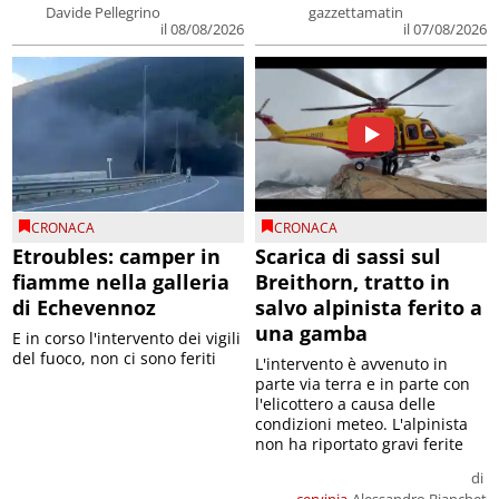
Davide Pellegrino
gazzettamatin
il 08/08/2026
il 07/08/2026
CRONACA
CRONACA
Etroubles: camper in
Scarica di sassi sul
fiamme nella galleria
Breithorn, tratto in
di Echevennoz
salvo alpinista ferito a
una gamba
E in corso l'intervento dei vigili
del fuoco, non ci sono feriti
L'intervento è avvenuto in
parte via terra e in parte con
l'elicottero a causa delle
condizioni meteo. L'alpinista
non ha riportato gravi ferite
di
cervinia
Alessandro Bianchet