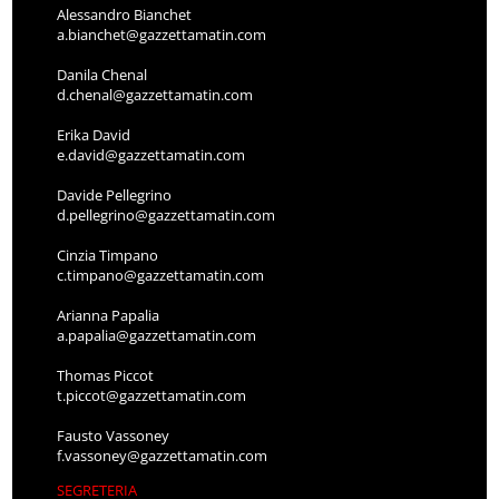
Alessandro Bianchet
a.bianchet@gazzettamatin.com
Danila Chenal
d.chenal@gazzettamatin.com
Erika David
e.david@gazzettamatin.com
Davide Pellegrino
d.pellegrino@gazzettamatin.com
Cinzia Timpano
c.timpano@gazzettamatin.com
Arianna Papalia
a.papalia@gazzettamatin.com
Thomas Piccot
t.piccot@gazzettamatin.com
Fausto Vassoney
f.vassoney@gazzettamatin.com
SEGRETERIA