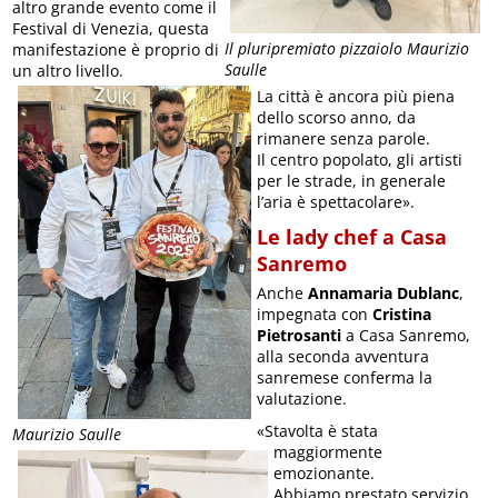
altro grande evento come il
Festival di Venezia, questa
Il pluripremiato pizzaiolo Maurizio
manifestazione è proprio di
Saulle
un altro livello.
La città è ancora più piena
dello scorso anno, da
rimanere senza parole.
Il centro popolato, gli artisti
per le strade, in generale
l’aria è spettacolare».
Le lady chef a Casa
Sanremo
Anche
Annamaria Dublanc
,
impegnata con
Cristina
Pietrosanti
a Casa Sanremo,
alla seconda avventura
sanremese conferma la
valutazione.
«Stavolta è stata
Maurizio Saulle
maggiormente
emozionante.
Abbiamo prestato servizio