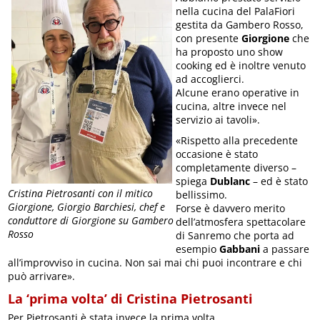
nella cucina del PalaFiori
gestita da Gambero Rosso,
con presente
Giorgione
che
ha proposto uno show
cooking ed è inoltre venuto
ad accoglierci.
Alcune erano operative in
cucina, altre invece nel
servizio ai tavoli».
«Rispetto alla precedente
occasione è stato
completamente diverso –
spiega
Dublanc
– ed è stato
Cristina Pietrosanti con il mitico
bellissimo.
Giorgione, Giorgio Barchiesi, chef e
Forse è davvero merito
conduttore di Giorgione su Gambero
dell’atmosfera spettacolare
Rosso
di Sanremo che porta ad
esempio
Gabbani
a passare
all’improvviso in cucina. Non sai mai chi puoi incontrare e chi
può arrivare».
La ‘prima volta’ di Cristina Pietrosanti
Per Pietrosanti è stata invece la prima volta.