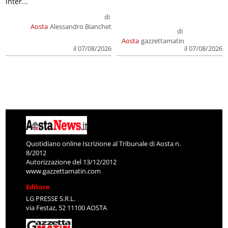
inter...
di
Aosta
Alessandro Bianchet
di
Aosta
gazzettamatin
il 07/08/2026
il 07/08/2026
Quotidiano online Iscrizione al Tribunale di Aosta n.
8/2012
Autorizzazione del 13/12/2012
www.gazzettamatin.com
Editore
LG PRESSE S.R.L.
via Festaz, 52 11100 AOSTA