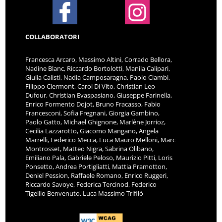
COLLABORATORI
Francesca Arcaro, Massimo Altini, Corrado Bellora,
Nadine Blanc, Riccardo Bortolotti, Manila Calipari,
Giulia Calisti, Nadia Camposaragna, Paolo Ciambi,
Filippo Clermont, Carol Di Vito, Christian Leo
Dufour, Christian Evaspasiano, Giuseppe Farinella,
Enrico Formento Dojot, Bruno Fracasso, Fabio
Francesconi, Sofia Fregnani, Giorgia Gambino,
Paolo Gatto, Michael Ghignone, Marlène Jorrioz,
Cecilia Lazzarotto, Giacomo Mangano, Angela
Marrelli, Federico Mecca, Luca Mauro Melloni, Marc
Montrosset, Matteo Nigra, Sabrina Olibano,
Emiliano Pala, Gabriele Peloso, Maurizio Pitti, Loris
Ponsetto, Andrea Portigliatti, Mattia Pramotton,
Deniel Pession, Raffaele Romano, Enrico Ruggeri,
Riccardo Savoye, Federica Tercinod, Federico
Tigellio Benvenuto, Luca Massimo Trifilò