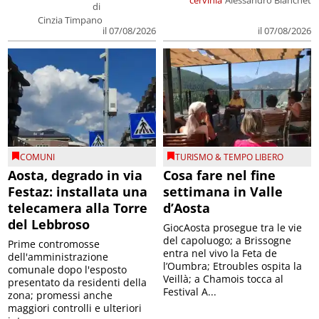
di
Cinzia Timpano
il 07/08/2026
il 07/08/2026
COMUNI
TURISMO & TEMPO LIBERO
Aosta, degrado in via
Cosa fare nel fine
Festaz: installata una
settimana in Valle
telecamera alla Torre
d’Aosta
del Lebbroso
GiocAosta prosegue tra le vie
del capoluogo; a Brissogne
Prime contromosse
entra nel vivo la Feta de
dell'amministrazione
l’Oumbra; Etroubles ospita la
comunale dopo l'esposto
Veillà; a Chamois tocca al
presentato da residenti della
Festival A...
zona; promessi anche
maggiori controlli e ulteriori