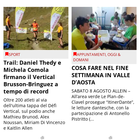
SPORT
APPUNTAMENTI
,
OGGI &
DOMANI
Trail: Daniel Thedy e
COSA FARE NEL FINE
Michela Comola
SETTIMANA IN VALLE
firmano il Vertical
D’AOSTA
Brusson-Bringuez a
tempo di record
SABATO 8 AGOSTO ALLEIN –
All’area verde Le Plan-de-
Oltre 200 atleti al via
Clavel prosegue “ItinerDante”,
dell'ultima tappa del Défì
le letture dantesche, con la
Vertical, sul podio anche
partecipazione di Antonello
Mathieu Brunod, Alex
Pistritto (...
Noussan, Miriam Di Vincenzo
e Kaitlin Allen
di
di