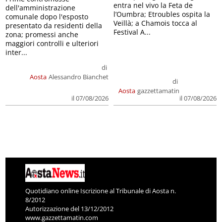
l’Oumbra; Etroubles ospita la
comunale dopo l'esposto
Veillà; a Chamois tocca al
presentato da residenti della
Festival A...
zona; promessi anche
maggiori controlli e ulteriori
inter...
di
Aosta
Alessandro Bianchet
di
Aosta
gazzettamatin
il 07/08/2026
il 07/08/2026
Quotidiano online Iscrizione al Tribunale di Aosta n.
8/2012
Autorizzazione del 13/12/2012
www.gazzettamatin.com