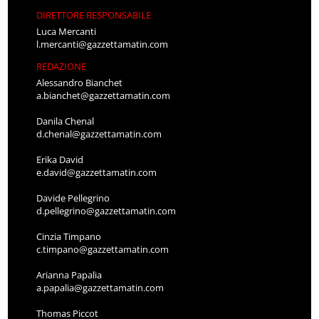
Luca Mercanti
l.mercanti@gazzettamatin.com
REDAZIONE
Alessandro Bianchet
a.bianchet@gazzettamatin.com
Danila Chenal
d.chenal@gazzettamatin.com
Erika David
e.david@gazzettamatin.com
Davide Pellegrino
d.pellegrino@gazzettamatin.com
Cinzia Timpano
c.timpano@gazzettamatin.com
Arianna Papalia
a.papalia@gazzettamatin.com
Thomas Piccot
t.piccot@gazzettamatin.com