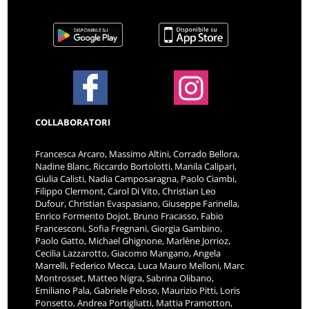
COLLABORATORI
Francesca Arcaro, Massimo Altini, Corrado Bellora,
Nadine Blanc, Riccardo Bortolotti, Manila Calipari,
Giulia Calisti, Nadia Camposaragna, Paolo Ciambi,
Filippo Clermont, Carol Di Vito, Christian Leo
Dufour, Christian Evaspasiano, Giuseppe Farinella,
Enrico Formento Dojot, Bruno Fracasso, Fabio
Francesconi, Sofia Fregnani, Giorgia Gambino,
Paolo Gatto, Michael Ghignone, Marlène Jorrioz,
Cecilia Lazzarotto, Giacomo Mangano, Angela
Marrelli, Federico Mecca, Luca Mauro Melloni, Marc
Montrosset, Matteo Nigra, Sabrina Olibano,
Emiliano Pala, Gabriele Peloso, Maurizio Pitti, Loris
Ponsetto, Andrea Portigliatti, Mattia Pramotton,
Deniel Pession, Raffaele Romano, Enrico Ruggeri,