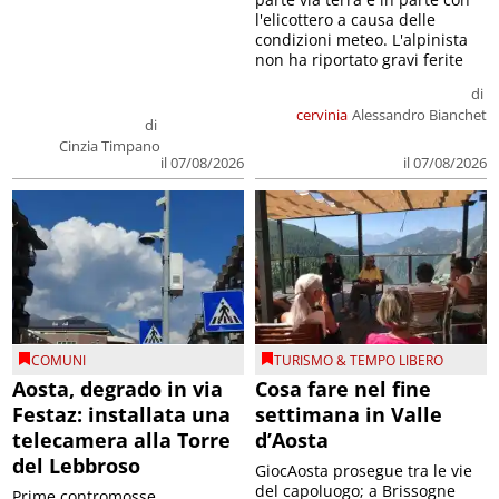
condizioni meteo. L'alpinista
non ha riportato gravi ferite
di
cervinia
Alessandro Bianchet
di
Cinzia Timpano
il 07/08/2026
il 07/08/2026
COMUNI
TURISMO & TEMPO LIBERO
Aosta, degrado in via
Cosa fare nel fine
Festaz: installata una
settimana in Valle
telecamera alla Torre
d’Aosta
del Lebbroso
GiocAosta prosegue tra le vie
del capoluogo; a Brissogne
Prime contromosse
entra nel vivo la Feta de
dell'amministrazione