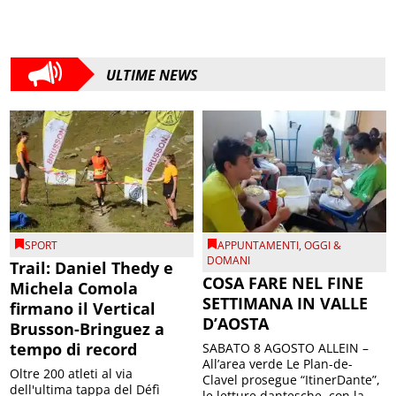
ULTIME NEWS
SPORT
APPUNTAMENTI
,
OGGI &
DOMANI
Trail: Daniel Thedy e
COSA FARE NEL FINE
Michela Comola
SETTIMANA IN VALLE
firmano il Vertical
D’AOSTA
Brusson-Bringuez a
tempo di record
SABATO 8 AGOSTO ALLEIN –
All’area verde Le Plan-de-
Oltre 200 atleti al via
Clavel prosegue “ItinerDante”,
dell'ultima tappa del Défì
le letture dantesche, con la
Vertical, sul podio anche
partecipazione di Antonello