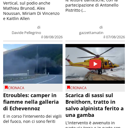
Mathieu Brunod, Alex
Pistritto (...
Noussan, Miriam Di Vincenzo
e Kaitlin Allen
di
di
Davide Pellegrino
gazzettamatin
il 08/08/2026
il 07/08/2026
CRONACA
CRONACA
Etroubles: camper in
Scarica di sassi sul
fiamme nella galleria
Breithorn, tratto in
di Echevennoz
salvo alpinista ferito a
una gamba
E in corso l'intervento dei vigili
del fuoco, non ci sono feriti
L'intervento è avvenuto in
parte via terra e in parte con
l'elicottero a causa delle