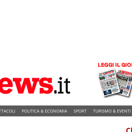
TTACOLI
POLITICA & ECONOMIA
SPORT
TURISMO & EVENTI
C