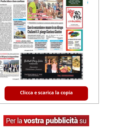
Clicca e scarica la copia