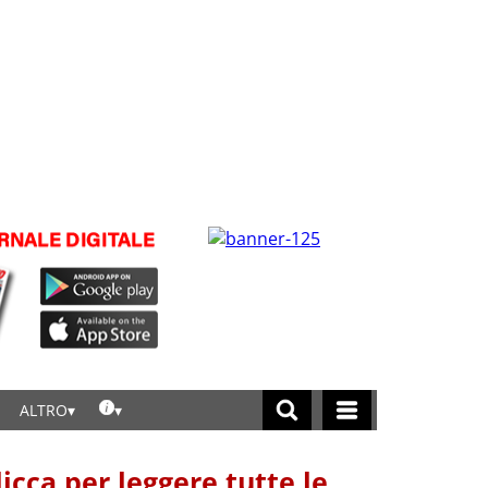
ALTRO
licca per leggere tutte le