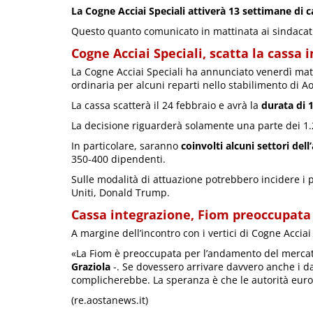
La Cogne Acciai Speciali attiverà 13 settimane di c
Questo quanto comunicato in mattinata ai sindacati
Cogne Acciai Speciali, scatta la cassa 
La Cogne Acciai Speciali ha annunciato venerdì matt
ordinaria per alcuni reparti nello stabilimento di Ao
La cassa scatterà il 24 febbraio e avrà la
durata di 
La decisione riguarderà solamente una parte dei 1.
In particolare, saranno
coinvolti alcuni settori dell
350-400 dipendenti.
Sulle modalità di attuazione potrebbero incidere i po
Uniti, Donald Trump.
Cassa integrazione, Fiom preoccupata
A margine dell’incontro con i vertici di Cogne Accia
«La Fiom è preoccupata per l’andamento del mercato 
Graziola
-. Se dovessero arrivare davvero anche i da
complicherebbe. La speranza è che le autorità europ
(re.aostanews.it)