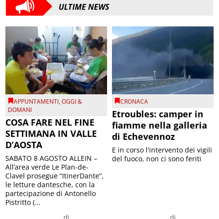
ULTIME NEWS
APPUNTAMENTI
,
OGGI &
CRONACA
DOMANI
Etroubles: camper in
COSA FARE NEL FINE
fiamme nella galleria
SETTIMANA IN VALLE
di Echevennoz
D’AOSTA
E in corso l'intervento dei vigili
SABATO 8 AGOSTO ALLEIN –
del fuoco, non ci sono feriti
All’area verde Le Plan-de-
Clavel prosegue “ItinerDante”,
le letture dantesche, con la
partecipazione di Antonello
Pistritto (...
di
di