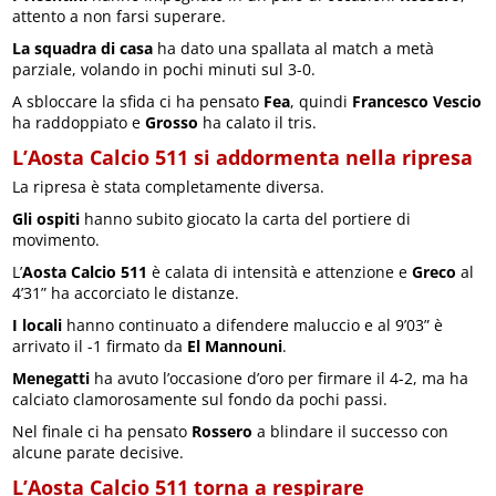
attento a non farsi superare.
La squadra di casa
ha dato una spallata al match a metà
parziale, volando in pochi minuti sul 3-0.
A sbloccare la sfida ci ha pensato
Fea
, quindi
Francesco Vescio
ha raddoppiato e
Grosso
ha calato il tris.
L’Aosta Calcio 511 si addormenta nella ripresa
La ripresa è stata completamente diversa.
Gli ospiti
hanno subito giocato la carta del portiere di
movimento.
L’
Aosta Calcio 511
è calata di intensità e attenzione e
Greco
al
4’31” ha accorciato le distanze.
I locali
hanno continuato a difendere maluccio e al 9’03” è
arrivato il -1 firmato da
El Mannouni
.
Menegatti
ha avuto l’occasione d’oro per firmare il 4-2, ma ha
calciato clamorosamente sul fondo da pochi passi.
Nel finale ci ha pensato
Rossero
a blindare il successo con
alcune parate decisive.
L’Aosta Calcio 511 torna a respirare