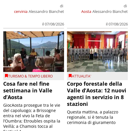
di
di
cervinia
Alessandro Bianchet
Aosta
Alessandro Bianchet
il 07/08/2026
il 07/08/2026
TURISMO & TEMPO LIBERO
ATTUALITA'
Cosa fare nel fine
Corpo forestale della
settimana in Valle
Valle d’Aosta: 12 nuovi
d’Aosta
agenti in servizio in 8
stazioni
GiocAosta prosegue tra le vie
del capoluogo; a Brissogne
Questa mattina, a palazzo
entra nel vivo la Feta de
regionale, si è tenuta la
l’Oumbra; Etroubles ospita la
cerimonia di giuramento
Veillà; a Chamois tocca al