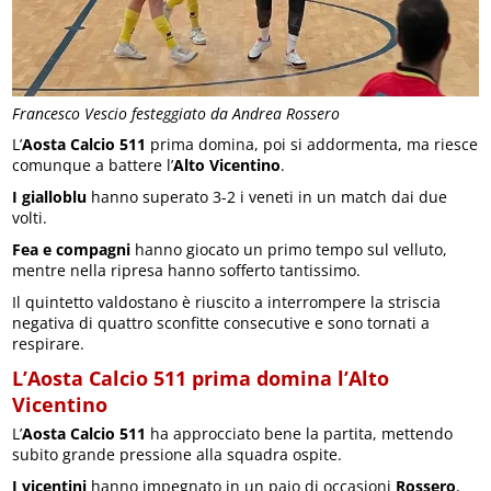
Francesco Vescio festeggiato da Andrea Rossero
L’
Aosta Calcio 511
prima domina, poi si addormenta, ma riesce
comunque a battere l’
Alto Vicentino
.
I gialloblu
hanno superato 3-2 i veneti in un match dai due
volti.
Fea e compagni
hanno giocato un primo tempo sul velluto,
mentre nella ripresa hanno sofferto tantissimo.
Il quintetto valdostano è riuscito a interrompere la striscia
negativa di quattro sconfitte consecutive e sono tornati a
respirare.
L’Aosta Calcio 511 prima domina l’Alto
Vicentino
L’
Aosta Calcio 511
ha approcciato bene la partita, mettendo
subito grande pressione alla squadra ospite.
I vicentini
hanno impegnato in un paio di occasioni
Rossero
,