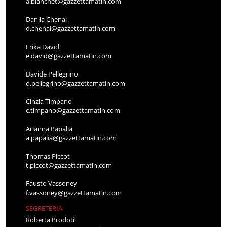
a.bianchet@gazzettamatin.com
Danila Chenal
d.chenal@gazzettamatin.com
Erika David
e.david@gazzettamatin.com
Davide Pellegrino
d.pellegrino@gazzettamatin.com
Cinzia Timpano
c.timpano@gazzettamatin.com
Arianna Papalia
a.papalia@gazzettamatin.com
Thomas Piccot
t.piccot@gazzettamatin.com
Fausto Vassoney
f.vassoney@gazzettamatin.com
SEGRETERIA
Roberta Prodoti