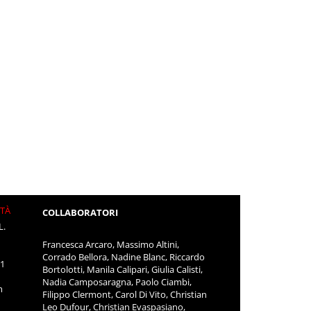
ITÀ
COLLABORATORI
L.
Francesca Arcaro, Massimo Altini,
Corrado Bellora, Nadine Blanc, Riccardo
11
Bortolotti, Manila Calipari, Giulia Calisti,
Nadia Camposaragna, Paolo Ciambi,
m
Filippo Clermont, Carol Di Vito, Christian
Leo Dufour, Christian Evaspasiano,