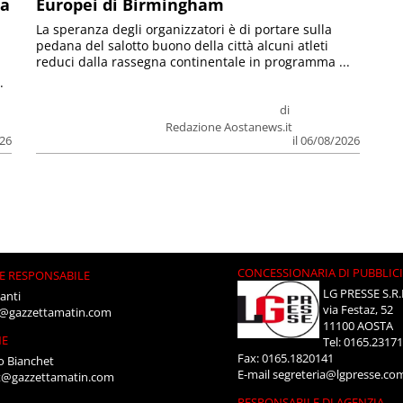
la
Europei di Birmingham
La speranza degli organizzatori è di portare sulla
pedana del salotto buono della città alcuni atleti
reduci dalla rassegna continentale in programma ...
.
di
Redazione Aostanews.it
026
il 06/08/2026
CONCESSIONARIA DI PUBBLIC
E RESPONSABILE
LG PRESSE S.R.
anti
via Festaz, 52
i@gazzettamatin.com
11100 AOSTA
NE
Tel: 0165.2317
Fax: 0165.1820141
o Bianchet
E-mail
segreteria@lgpresse.co
t@gazzettamatin.com
RESPONSABILE DI AGENZIA