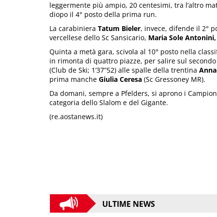
leggermente più ampio, 20 centesimi, tra l’altro m
diopo il 4° posto della prima run.
La carabiniera
Tatum Bieler
, invece, difende il 2° 
vercellese dello Sc Sansicario,
Maria Sole Antonini,
Quinta a metà gara, scivola al 10° posto nella classif
in rimonta di quattro piazze, per salire sul secondo
(Club de Ski; 1’37”52) alle spalle della trentina
Anna
prima manche
Giulia Ceresa
(Sc Gressoney MR).
Da domani, sempre a Pfelders, si aprono i Campionati 
categoria dello Slalom e del Gigante.
(re.aostanews.it)
ULTIME NEWS