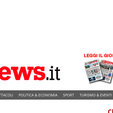
TTACOLI
POLITICA & ECONOMIA
SPORT
TURISMO & EVENTI
C