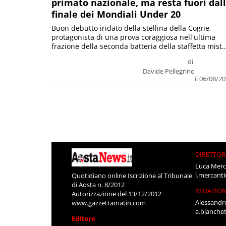
primato nazionale, ma resta fuori dal
finale dei Mondiali Under 20
Buon debutto iridato della stellina della Cogne,
protagonista di una prova coraggiosa nell'ultima
frazione della seconda batteria della staffetta mist..
di
Davide Pellegrino
il 06/08/2
DIRETTOR
Luca Merc
l.mercant
Quotidiano online Iscrizione al Tribunale
di Aosta n. 8/2012
REDAZIO
Autorizzazione del 13/12/2012
Alessandr
www.gazzettamatin.com
a.bianche
Editore