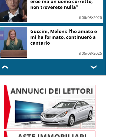
eroe ma un uomo corretto,
non troverete nulla”
il 06/08/2026
Guccini, Meloni: l’ho amato e
mi ha formato, continuerò a
cantarlo
il 06/08/2026
❮
❯