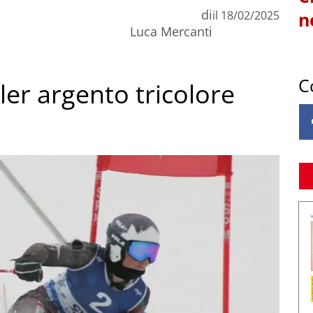
di
il
18/02/2025
n
Luca Mercanti
C
ler argento tricolore