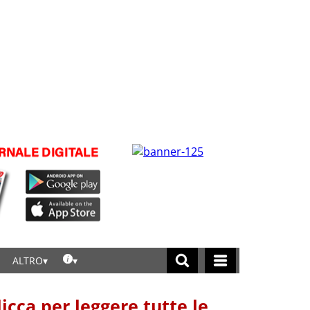
ALTRO
licca per leggere tutte le