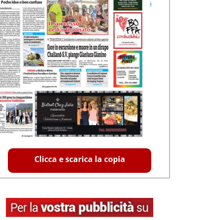
Clicca e scarica la copia