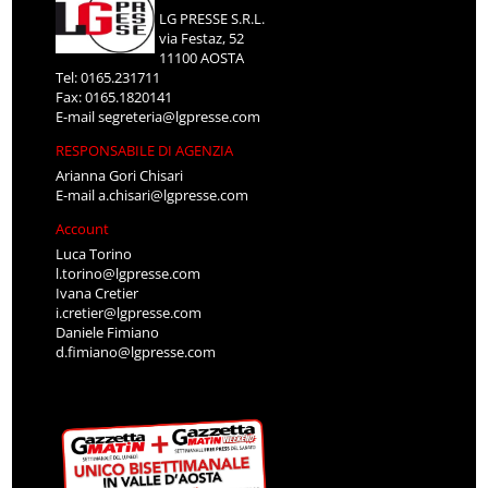
LG PRESSE S.R.L.
via Festaz, 52
11100 AOSTA
Tel: 0165.231711
Fax: 0165.1820141
E-mail
segreteria@lgpresse.com
RESPONSABILE DI AGENZIA
Arianna Gori Chisari
E-mail
a.chisari@lgpresse.com
Account
Luca Torino
l.torino@lgpresse.com
Ivana Cretier
i.cretier@lgpresse.com
Daniele Fimiano
d.fimiano@lgpresse.com