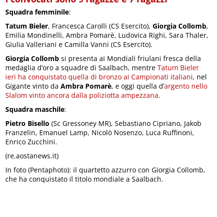
Squadra femminile
:
Tatum Bieler
, Francesca Carolli (CS Esercito),
Giorgia Collomb
,
Emilia Mondinelli, Ambra Pomarè, Ludovica Righi, Sara Thaler,
Giulia Valleriani e Camilla Vanni (CS Esercito).
Giorgia Collomb
si presenta ai Mondiali friulani fresca della
medaglia d’oro a squadre di Saalbach, mentre
Tatum Bieler
ieri ha conquistato quella di bronzo ai Campionati italiani
, nel
Gigante vinto da
Ambra Pomarè
, e oggi quella d’
argento nello
Slalom vinto ancora dalla poliziotta ampezzana
.
Squadra maschile
:
Pietro Bisello
(Sc Gressoney MR), Sebastiano Cipriano, Jakob
Franzelin, Emanuel Lamp, Nicolò Nosenzo, Luca Ruffinoni,
Enrico Zucchini.
(re.aostanews.it)
In foto (Pentaphoto): il quartetto azzurro con Giorgia Collomb,
che ha conquistato il titolo mondiale a Saalbach.