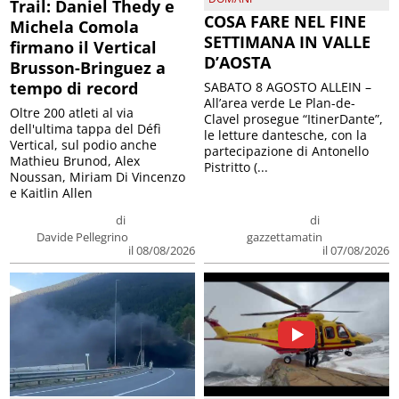
Trail: Daniel Thedy e
COSA FARE NEL FINE
Michela Comola
SETTIMANA IN VALLE
firmano il Vertical
D’AOSTA
Brusson-Bringuez a
tempo di record
SABATO 8 AGOSTO ALLEIN –
All’area verde Le Plan-de-
Oltre 200 atleti al via
Clavel prosegue “ItinerDante”,
dell'ultima tappa del Défì
le letture dantesche, con la
Vertical, sul podio anche
partecipazione di Antonello
Mathieu Brunod, Alex
Pistritto (...
Noussan, Miriam Di Vincenzo
e Kaitlin Allen
di
di
Davide Pellegrino
gazzettamatin
il 08/08/2026
il 07/08/2026