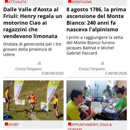
ATTUALITA'
MONTAGNA
Dalle Valle d’Aosta al
8 agosto 1786, la prima
Friuli: Henry regala un
ascensione del Monte
motorino Ciao ai
Bianco: 240 anni fa
ragazzini che
nasceva l’alpinismo
vendevano limonata
I primi a raggiungere la vetta
del Monte Bianco furono
Ondata di generosità per i tre
Jacques Balmat e Michel
giovani della provincia di
Gabriel Paccard
Udine
di
di
Cinzia Timpano
Cinzia Timpano
il 08/08/2026
il 08/08/2026
SPORT
APPUNTAMENTI
,
OGGI &
DOMANI