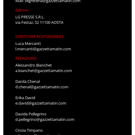
Mail:
segreteria@gazzettamatin.com
Editore
LG PRESSE S.R.L.
via Festaz, 52 11100 AOSTA
DIRETTORE RESPONSABILE
Luca Mercanti
l.mercanti@gazzettamatin.com
REDAZIONE
Alessandro Bianchet
a.bianchet@gazzettamatin.com
Danila Chenal
d.chenal@gazzettamatin.com
Erika David
e.david@gazzettamatin.com
Davide Pellegrino
d.pellegrino@gazzettamatin.com
Cinzia Timpano