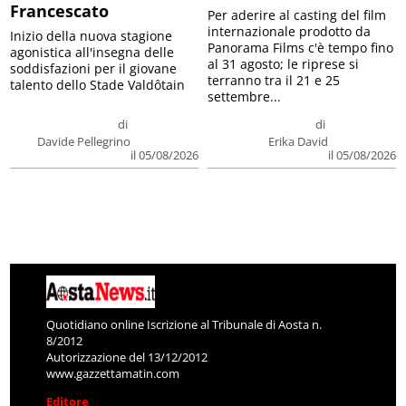
Francescato
Per aderire al casting del film
internazionale prodotto da
Inizio della nuova stagione
Panorama Films c'è tempo fino
agonistica all'insegna delle
al 31 agosto; le riprese si
soddisfazioni per il giovane
terranno tra il 21 e 25
talento dello Stade Valdôtain
settembre...
di
di
Davide Pellegrino
Erika David
il 05/08/2026
il 05/08/2026
Quotidiano online Iscrizione al Tribunale di Aosta n.
8/2012
Autorizzazione del 13/12/2012
www.gazzettamatin.com
Editore