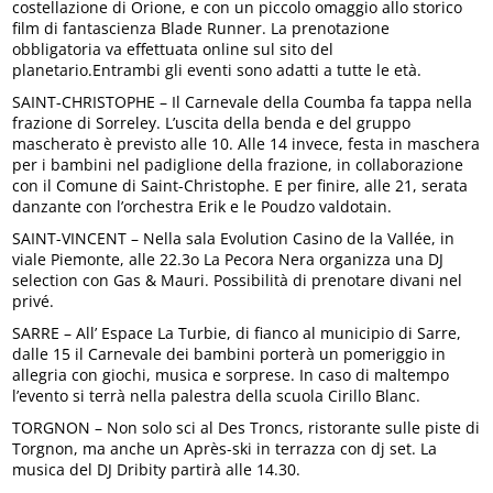
costellazione di Orione, e con un piccolo omaggio allo storico
film di fantascienza Blade Runner. La prenotazione
obbligatoria va effettuata online sul sito del
planetario.Entrambi gli eventi sono adatti a tutte le età.
SAINT-CHRISTOPHE – Il Carnevale della Coumba fa tappa nella
frazione di Sorreley. L’uscita della benda e del gruppo
mascherato è previsto alle 10. Alle 14 invece, festa in maschera
per i bambini nel padiglione della frazione, in collaborazione
con il Comune di Saint-Christophe. E per finire, alle 21, serata
danzante con l’orchestra Erik e le Poudzo valdotain.
SAINT-VINCENT – Nella sala Evolution Casino de la Vallée, in
viale Piemonte, alle 22.3o La Pecora Nera organizza una DJ
selection con Gas & Mauri. Possibilità di prenotare divani nel
privé.
SARRE – All’ Espace La Turbie, di fianco al municipio di Sarre,
dalle 15 il Carnevale dei bambini porterà un pomeriggio in
allegria con giochi, musica e sorprese. In caso di maltempo
l’evento si terrà nella palestra della scuola Cirillo Blanc.
TORGNON – Non solo sci al Des Troncs, ristorante sulle piste di
Torgnon, ma anche un Après-ski in terrazza con dj set. La
musica del DJ Dribity partirà alle 14.30.