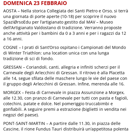
DOMENICA 23 FEBBRAIO
AOSTA – Nella storica Collegiata dei Santi Pietro e Orso, si terrà
una giornata di porte aperte (10-18) per scoprire il nuovo
SpaziØrsoEdu per l’artigianato gestito dal MAV – Museo
dell’Artigianato Valdostano di tradizione. Verranno proposte
anche attività per i bambini da 0 a 3 anni e per i ragazzi da 12
a 16 anni.
COGNE – I prati di Sant’Orso ospitano i Campionati del Mondo
di Winter Triathlon: una location unica con una lunga
tradizione di sci di fondo.
GRESSAN – Coriandoli, canti, allegria e infiniti scherzi per il
Carnevale degli Arlecchini di Gressan. Il ritrovo è alla Placetta
alle 14, segue sfilata delle maschere lungo le vie del paese con
il gruppo degli Arlecchini di Gressan. Infine, merenda alle 16.
MORGEX – Festa di Carnevale in piazza Assunzione a Morgex,
alle 12.30, con pranzo di Carnevale per tutti con pasta e fagioli,
cotechini, patate e dolce. Nel pomeriggio truccabimbi e
gonfiabili. A seguire premi a estrazione (biglietti in vendita nei
negozi del paese).
PONT-SAINT-MARTIN – A partire dalle 11.30, in piazza delle
Cascine, il rione Fundus Tauri distribuirà un’appetitosa polenta