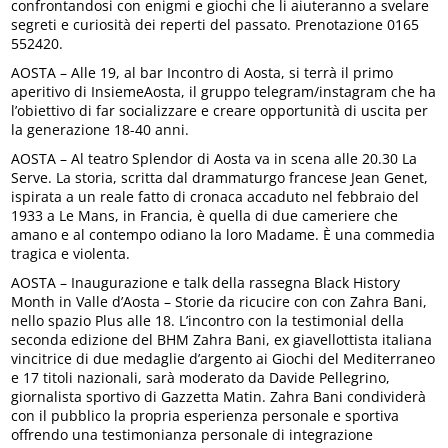
confrontandosi con enigmi e giochi che li aiuteranno a svelare
segreti e curiosità dei reperti del passato. Prenotazione 0165
552420.
AOSTA – Alle 19, al bar Incontro di Aosta, si terrà il primo
aperitivo di InsiemeAosta, il gruppo telegram/instagram che ha
l’obiettivo di far socializzare e creare opportunità di uscita per
la generazione 18-40 anni.
AOSTA – Al teatro Splendor di Aosta va in scena alle 20.30 La
Serve. La storia, scritta dal drammaturgo francese Jean Genet,
ispirata a un reale fatto di cronaca accaduto nel febbraio del
1933 a Le Mans, in Francia, è quella di due cameriere che
amano e al contempo odiano la loro Madame. È una commedia
tragica e violenta.
AOSTA – Inaugurazione e talk della rassegna Black History
Month in Valle d’Aosta – Storie da ricucire con con Zahra Bani,
nello spazio Plus alle 18. L’incontro con la testimonial della
seconda edizione del BHM Zahra Bani, ex giavellottista italiana
vincitrice di due medaglie d’argento ai Giochi del Mediterraneo
e 17 titoli nazionali, sarà moderato da Davide Pellegrino,
giornalista sportivo di Gazzetta Matin. Zahra Bani condividerà
con il pubblico la propria esperienza personale e sportiva
offrendo una testimonianza personale di integrazione