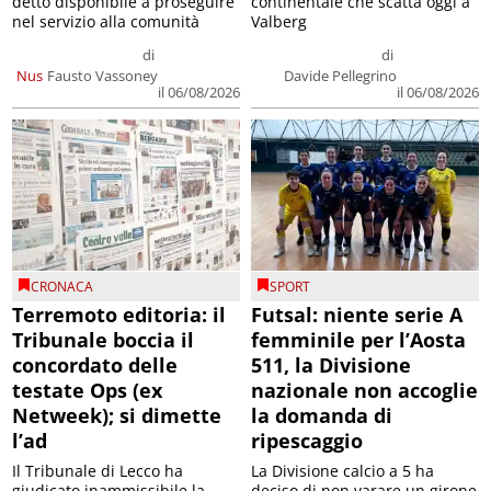
detto disponibile a proseguire
continentale che scatta oggi a
nel servizio alla comunità
Valberg
di
di
Nus
Fausto Vassoney
Davide Pellegrino
il 06/08/2026
il 06/08/2026
CRONACA
SPORT
Terremoto editoria: il
Futsal: niente serie A
Tribunale boccia il
femminile per l’Aosta
concordato delle
511, la Divisione
testate Ops (ex
nazionale non accoglie
Netweek); si dimette
la domanda di
l’ad
ripescaggio
Il Tribunale di Lecco ha
La Divisione calcio a 5 ha
giudicato inammissibile la
deciso di non varare un girone