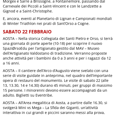
Morgex e Sarre a Brissogne, a Fontainemore, passando dal
Carnevale dei Piccoli a Saint-Vincent e con le Landzette a
Gignod e a Saint-Christophe.
E, ancora, eventi al Planetario di Lignan e Campionati mondiali
di Winter Triathlon nei prati di Sant’Orso a Cogne.
SABATO 22 FEBBRAIO
AOSTA – Nella storica Collegiata dei Santi Pietro e Orso, si terrà
una giornata di porte aperte (10-18) per scoprire il nuovo
SpaziØrsoEdu per l’artigianato gestito dal MAV – Museo
dell’Artigianato Valdostano di tradizione. Verranno proposte
anche attività per i bambini da 0 a 3 anni e per i ragazzi da 12
a 16 anni.
AOSTA – Il cantiere dell’Arco d’Augusto viene svelato con una
serie di visite guidate in anteprima, nel quadro dell’importante
opera di restauro del monumento. Le visite di sabato 22 (alle
13, 13.30, 14 e 14.30) durano 45 minuti, per gruppi di massimo
15 persone. I minorenni devono essere accompagnati da un
adulto. Biglietti su Eventribe.
AOSTA – All’Area megalitica di Aosta, a partire dalle 16.30, si
svolgerà Mini vs Mega – La Sfida dei Giganti, un’attività
interattiva in cui grandi e piccini saranno messi alla prova,