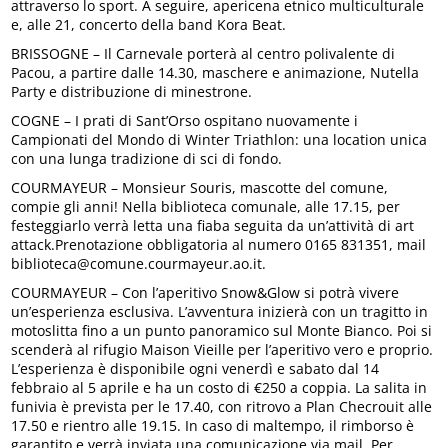
attraverso lo sport. A seguire, apericena etnico multiculturale
e, alle 21, concerto della band Kora Beat.
BRISSOGNE – Il Carnevale porterà al centro polivalente di
Pacou, a partire dalle 14.30, maschere e animazione, Nutella
Party e distribuzione di minestrone.
COGNE – I prati di Sant’Orso ospitano nuovamente i
Campionati del Mondo di Winter Triathlon: una location unica
con una lunga tradizione di sci di fondo.
COURMAYEUR – Monsieur Souris, mascotte del comune,
compie gli anni! Nella biblioteca comunale, alle 17.15, per
festeggiarlo verrà letta una fiaba seguita da un’attività di art
attack.Prenotazione obbligatoria al numero 0165 831351, mail
biblioteca@comune.courmayeur.ao.it.
COURMAYEUR – Con l’aperitivo Snow&Glow si potrà vivere
un’esperienza esclusiva. L’avventura inizierà con un tragitto in
motoslitta fino a un punto panoramico sul Monte Bianco. Poi si
scenderà al rifugio Maison Vieille per l’aperitivo vero e proprio.
L’esperienza è disponibile ogni venerdì e sabato dal 14
febbraio al 5 aprile e ha un costo di €250 a coppia. La salita in
funivia è prevista per le 17.40, con ritrovo a Plan Checrouit alle
17.50 e rientro alle 19.15. In caso di maltempo, il rimborso è
garantito e verrà inviata una comunicazione via mail. Per