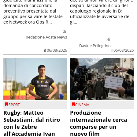
domanda di concordato
dispari, lasciando il club del
preventivo presentata dal
capoluogo regionale in B;
gruppo per salvare le testate
ufficializzate le avversarie dei
ex Netweek ora Ops R...
gi...
di
Redazione Aosta News
di
Davide Pellegrino
il 06/08/2026
il 06/08/2026
SPORT
CINEMA
Rugby: Matteo
Produzione
Sebastiani, dal ritiro
internazionale cerca
con le Zebre
comparse per un
all’Accademia Ivan
nuovo film