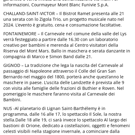
informazioni, Courmayeur Mont Blanc Funivie S.p.A.
CHALLAND-SAINT-VICTOR – Il Bistrot Ramet presenta alle 21
una serata con lo Zigola Trio, un progetto musicale nato nel
2024. L’evento è gratuito, cena e consumazione facoltative.
FONTAINEMORE – Il Carnevale nel comune della valle del Lys
verrà festeggiato a partire dalle 16.30 con un laboratorio
creativo per bambini e merenda al Centro visitatori della
Riserva del Mont Mars. Ballo in maschera e serata danzante in
compagnia di Marco e Simon Band dalle 21.
GIGNOD – La tradizione che lega la nascita del Carnevale al
passaggio di Napoleone attraverso il Colle del Gran San
Bernardo nel maggio del 1800, porterà anche quest’anno le
maschere in paese. L’uscita delle Landzette è prevista alle 9
con visita alle famiglie delle frazioni di Buthier e Roven. Nel
pomeriggio le maschere faranno visita al Carnevale dei
Bambini.
NUS -Al planetario di Lignan Saint-Barthélemy è in
programma, dalle 16 alle 17, lo spettacolo Il Sole, la nostra
stella.Dalle 18 alle 19, ci sarà invece lo spettacolo Al largo dei
bastioni di Orione, dedicato a costellazioni, oggetti e fenomeni
celesti visibili nella stagione invernale, a cominciare dalla