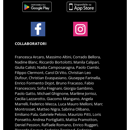
COLLABORATORI
Francesca Arcaro, Massimo Altini, Corrado Bellora,
Nadine Blanc, Riccardo Bortolotti, Manila Calipari,
Giulia Calisti, Nadia Camposaragna, Paolo Ciambi,
Filippo Clermont, Carol Di Vito, Christian Leo
Dufour, Christian Evaspasiano, Giuseppe Farinella,
Enrico Formento Dojot, Bruno Fracasso, Fabio
Francesconi, Sofia Fregnani, Giorgia Gambino,
Paolo Gatto, Michael Ghignone, Marlène Jorrioz,
Cecilia Lazzarotto, Giacomo Mangano, Angela
Marrelli, Federico Mecca, Luca Mauro Melloni, Marc
Montrosset, Matteo Nigra, Sabrina Olibano,
Emiliano Pala, Gabriele Peloso, Maurizio Pitti, Loris
Ponsetto, Andrea Portigliatti, Mattia Pramotton,
Deniel Pession, Raffaele Romano, Enrico Ruggeri,
Riccardo Savoye, Federica Tercinod, Federico