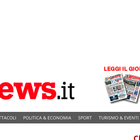
TTACOLI
POLITICA & ECONOMIA
SPORT
TURISMO & EVENTI
C