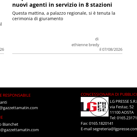
nuovi agenti in servizio in 8 stazioni
Questa mattina, a palazzo regionale, si è tenuta la
cerimonia di giuramento
l
di
ethienne bredy
026
il 07/08/2026
CONCESSIONARIA DI PUBBLIC
E RESPONSABILE
LG PRESSE S.R.
anti
via Festaz, 52
i@gazzettamatin.com
11100 AOSTA
NE
Tel: 0165.2317
Fax: 0165.1820141
o Bianchet
E-mail
segreteria@lgpresse.co
t@gazzettamatin.com