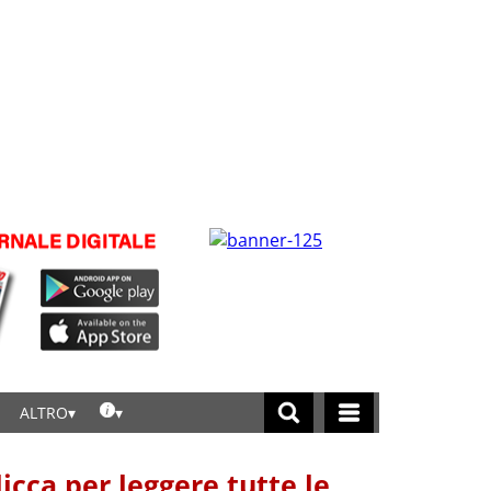
ALTRO
licca per leggere tutte le