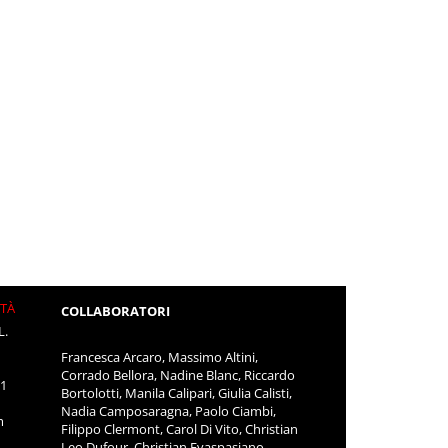
ITÀ
COLLABORATORI
L.
Francesca Arcaro, Massimo Altini,
Corrado Bellora, Nadine Blanc, Riccardo
11
Bortolotti, Manila Calipari, Giulia Calisti,
Nadia Camposaragna, Paolo Ciambi,
m
Filippo Clermont, Carol Di Vito, Christian
Leo Dufour, Christian Evaspasiano,