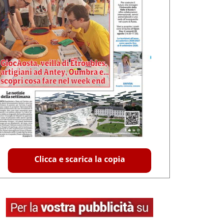
Clicca e scarica la copia