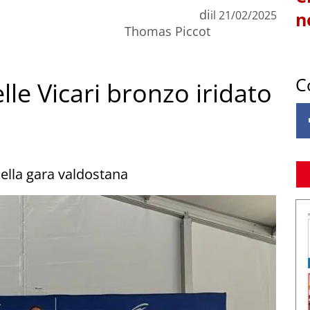
di
il
21/02/2025
n
Thomas Piccot
C
le Vicari bronzo iridato
nella gara valdostana