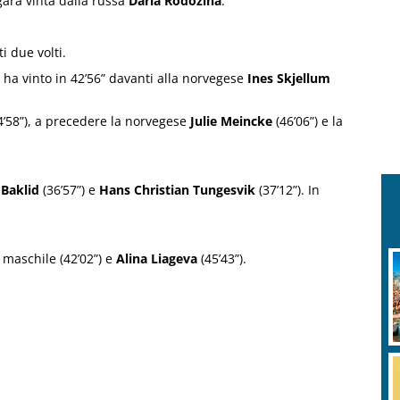
gara vinta dalla russa
Daria Rodozina
.
i due volti.
ha vinto in 42’56” davanti alla norvegese
Ines Skjellum
4’58”), a precedere la norvegese
Julie Meincke
(46’06”) e la
 Baklid
(36’57”) e
Hans Christian Tungesvik
(37’12”). In
 maschile (42’02”) e
Alina Liageva
(45’43”).