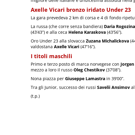
migliore delle italiane e undicesima assoluta nella 
Axelle Vicari bronzo iridato Under 23
La gara prevedeva 2 km di corsa e 4 di fondo ripetut
La russa (che corre senza bandiera)
Daria Rogozina
(43’43”) e alla ceca
Helena Karaskova
(43’56”).
Oro Under 23 alla slovacca
Zuzana Michalickova
(4
valdostana
Axelle Vicari
(47’16”).
I titoli maschili
Primo e terzo posto di marca norvegese con
Jorgen
mezzo a loro il russo
Oleg Chestikov
(37’08”).
Nona piazza per
Giuseppe Lamastra
in 39’00”.
Tra gli Junior, successo dei russi
Savelii Ansimov
al
(t.p.)