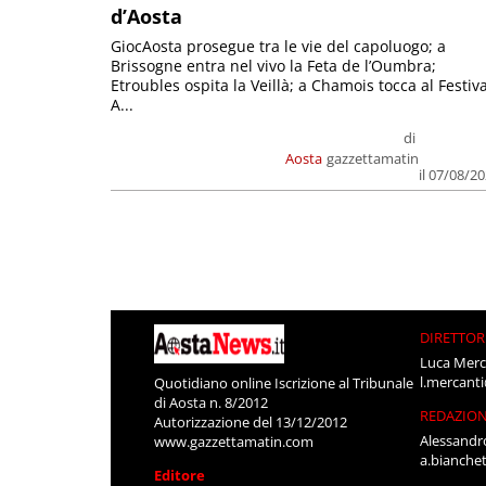
d’Aosta
GiocAosta prosegue tra le vie del capoluogo; a
Brissogne entra nel vivo la Feta de l’Oumbra;
Etroubles ospita la Veillà; a Chamois tocca al Festiva
A...
di
Aosta
gazzettamatin
il 07/08/2
DIRETTOR
Luca Merc
l.mercant
Quotidiano online Iscrizione al Tribunale
di Aosta n. 8/2012
REDAZIO
Autorizzazione del 13/12/2012
Alessandr
www.gazzettamatin.com
a.bianche
Editore